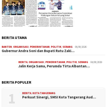
BERITA UTAMA
BANTEN
,
ORGANISASI
,
PEMERINTAHAN
,
POLITIK
,
SERANG
06/08/2026
Gubernur Andra Soni dan Bupati Ratu Zaki…
BERITA
,
ORGANISASI
,
PEMERINTAHAN
,
POLITIK
,
SERANG
04/08/2026
Jalin Kerja Sama, Perumda Tirta Albantan…
BERITA POPULER
1
BERITA
,
KOTA TANGERANG
Perkuat Sinergi, SMSI Kota Tangerang Aud…