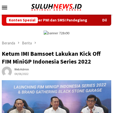
Loncat
Menu
ke
Mobile
konten
 Sekber PWI dan SMSI Pandeglang
Konten Spesial
Dilantik Serentak, T
Beranda
Berita
Ketum IMI Bamsoet Lakukan Kick Off
FIM MiniGP Indonesia Series 2022
Web Admin
04/06/2022