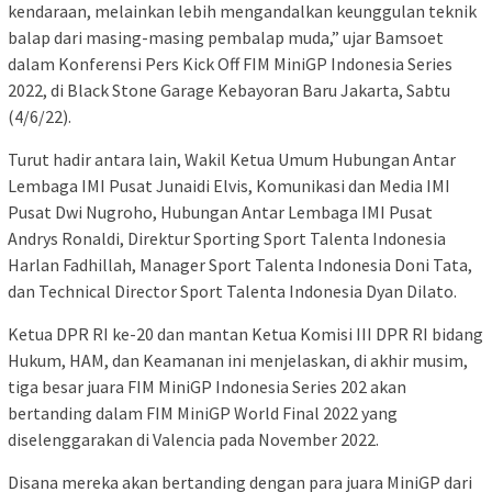
kendaraan, melainkan lebih mengandalkan keunggulan teknik
balap dari masing-masing pembalap muda,” ujar Bamsoet
dalam Konferensi Pers Kick Off FIM MiniGP Indonesia Series
2022, di Black Stone Garage Kebayoran Baru Jakarta, Sabtu
(4/6/22).
Turut hadir antara lain, Wakil Ketua Umum Hubungan Antar
Lembaga IMI Pusat Junaidi Elvis, Komunikasi dan Media IMI
Pusat Dwi Nugroho, Hubungan Antar Lembaga IMI Pusat
Andrys Ronaldi, Direktur Sporting Sport Talenta Indonesia
Harlan Fadhillah, Manager Sport Talenta Indonesia Doni Tata,
dan Technical Director Sport Talenta Indonesia Dyan Dilato.
Ketua DPR RI ke-20 dan mantan Ketua Komisi III DPR RI bidang
Hukum, HAM, dan Keamanan ini menjelaskan, di akhir musim,
tiga besar juara FIM MiniGP Indonesia Series 202 akan
bertanding dalam FIM MiniGP World Final 2022 yang
diselenggarakan di Valencia pada November 2022.
Disana mereka akan bertanding dengan para juara MiniGP dari