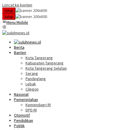
Loncat ke konten
tutup
tutup
Menu Mobile
Berita
Banten
Kota Tangerang
Kabupaten Tangerang
Kota Tangerang Selatan
Serang
Pandeglang
Lebak
Cilegon
Nasional
Pemerintahan
Kemendagri RI
DPD-RI
Otomotif
Pendidikan
Politik