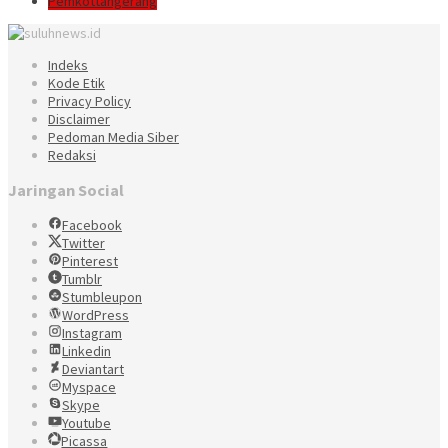
Pemkottangerang
Indeks
Kode Etik
Privacy Policy
Disclaimer
Pedoman Media Siber
Redaksi
Jaringan Social
Facebook
Twitter
Pinterest
Tumblr
Stumbleupon
WordPress
Instagram
Linkedin
Deviantart
Myspace
Skype
Youtube
Picassa