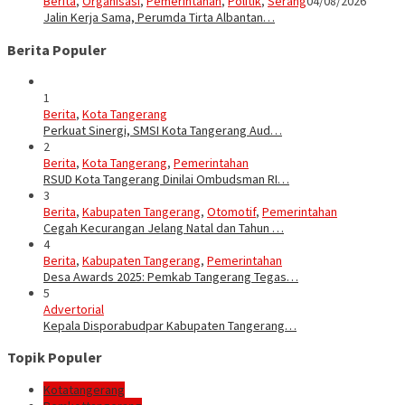
Berita
,
Organisasi
,
Pemerintahan
,
Politik
,
Serang
04/08/2026
Jalin Kerja Sama, Perumda Tirta Albantan…
Berita Populer
1
Berita
,
Kota Tangerang
Perkuat Sinergi, SMSI Kota Tangerang Aud…
2
Berita
,
Kota Tangerang
,
Pemerintahan
RSUD Kota Tangerang Dinilai Ombudsman RI…
3
Berita
,
Kabupaten Tangerang
,
Otomotif
,
Pemerintahan
Cegah Kecurangan Jelang Natal dan Tahun …
4
Berita
,
Kabupaten Tangerang
,
Pemerintahan
Desa Awards 2025: Pemkab Tangerang Tegas…
5
Advertorial
Kepala Disporabudpar Kabupaten Tangerang…
Topik Populer
Kotatangerang