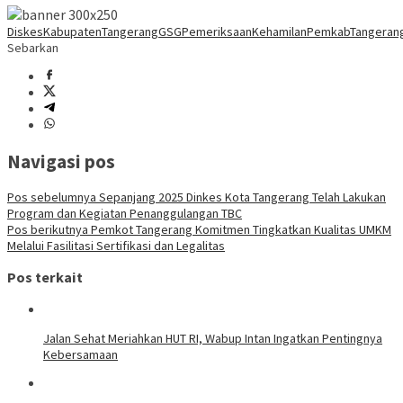
DiskesKabupatenTangerang
GSG
PemeriksaanKehamilan
PemkabTangeran
Sebarkan
Navigasi pos
Pos sebelumnya
Sepanjang 2025 Dinkes Kota Tangerang Telah Lakukan
Program dan Kegiatan Penanggulangan TBC
Pos berikutnya
Pemkot Tangerang Komitmen Tingkatkan Kualitas UMKM
Melalui Fasilitasi Sertifikasi dan Legalitas
Pos terkait
Jalan Sehat Meriahkan HUT RI, Wabup Intan Ingatkan Pentingnya
Kebersamaan