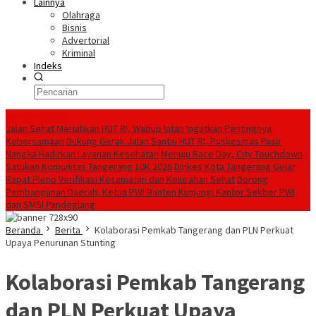
Lainnya
Olahraga
Bisnis
Advertorial
Kriminal
Indeks
Konten Spesial
Jalan Sehat Meriahkan HUT RI, Wabup Intan Ingatkan Pentingnya
Kebersamaan
Dukung Gerak Jalan Santai HUT RI, Puskesmas Pasir
Nangka Hadirkan Layanan Kesehatan
Menuju Race Day, City Touchdown
Satukan Komunitas Tangerang 10K 2026
Dinkes Kota Tangerang Gelar
Rapat Pleno Verifikasi Kecamatan dan Kelurahan Sehat
Dorong
Pembangunan Daerah, Ketua PWI Banten Kunjungi Kantor Sekber PWI
dan SMSI Pandeglang
Beranda
Berita
Kolaborasi Pemkab Tangerang dan PLN Perkuat
Upaya Penurunan Stunting
Kolaborasi Pemkab Tangerang
dan PLN Perkuat Upaya