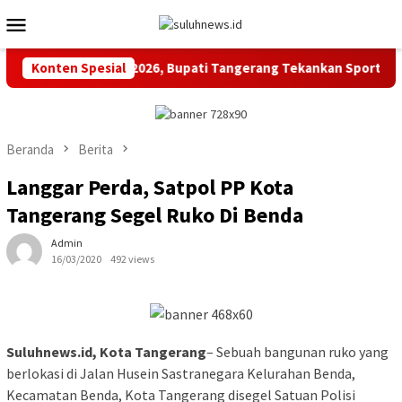
Loncat
Menu
ke
Mobile
konten
Buka POR Pegawai 2026, Bupati Tangerang Tekankan Sportivita
Konten Spesial
Beranda
Berita
Langgar Perda, Satpol PP Kota
Tangerang Segel Ruko Di Benda
Admin
16/03/2020
492 views
Suluhnews.id, Kota Tangerang
– Sebuah bangunan ruko yang
berlokasi di Jalan Husein Sastranegara Kelurahan Benda,
Kecamatan Benda, Kota Tangerang disegel Satuan Polisi