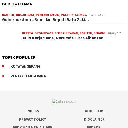
BERITA UTAMA
BANTEN
,
ORGANISASI
,
PEMERINTAHAN
,
POLITIK
,
SERANG
06/08/2026
Gubernur Andra Soni dan Bupati Ratu Zaki…
BERITA
,
ORGANISASI
,
PEMERINTAHAN
,
POLITIK
,
SERANG
04/08/2026
Jalin Kerja Sama, Perumda Tirta Albantan…
TOPIK POPULER
KOTATANGERANG
PEMKOTTANGERANG
INDEKS
KODE ETIK
PRIVACY POLICY
DISCLAIMER
PEDOMAN MEDIA SIBER
REDAKSI