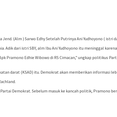
ga Jend. (Alm ) Sarwo Edhy Setelah Putrinya Ani Yudhoyono ( istri d
Adik dari istri SBY, alm Ibu Ani Yudhoyono itu meninggal karena 
ini Bpk Pramono Edhie Wibowo di RS Cimacan,” ungkap politikus Pa
katan darat (KSAD) itu. Demokrat akan memberikan informasi lebi
Rachland.
tai Demokrat. Sebelum masuk ke kancah politik, Pramono berkar