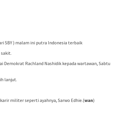
ari SBY ) malam ini putra Indonesia terbaik
sakit.
rtai Demokrat Rachland Nashidik kepada wartawan, Sabtu
h lanjut.
ir militer seperti ayahnya, Sarwo Edhie.(
wan
)