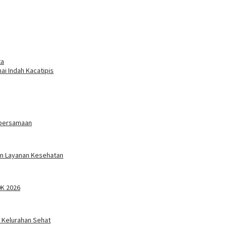
ta
i Indah Kacatipis
ebersamaan
an Layanan Kesehatan
0K 2026
 Kelurahan Sehat