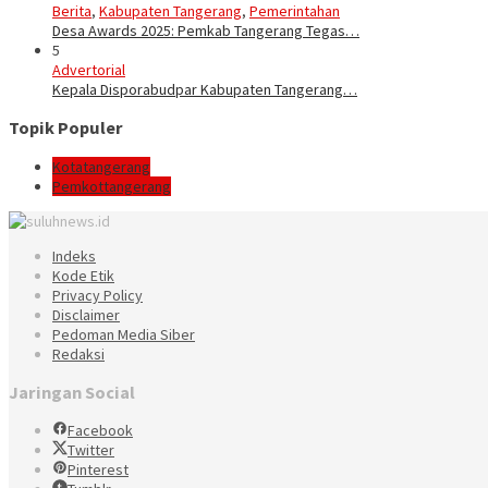
Berita
,
Kabupaten Tangerang
,
Pemerintahan
Desa Awards 2025: Pemkab Tangerang Tegas…
5
Advertorial
Kepala Disporabudpar Kabupaten Tangerang…
Topik Populer
Kotatangerang
Pemkottangerang
Indeks
Kode Etik
Privacy Policy
Disclaimer
Pedoman Media Siber
Redaksi
Jaringan Social
Facebook
Twitter
Pinterest