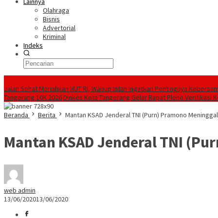
Lainnya
Olahraga
Bisnis
Advertorial
Kriminal
Indeks
Konten Spesial
Jalan Sehat Meriahkan HUT RI, Wabup Intan Ingatkan Pentingnya Kebersa
Tangerang 10K 2026
Dinkes Kota Tangerang Gelar Rapat Pleno Verifikasi
Beranda
Berita
Mantan KSAD Jenderal TNI (Purn) Pramono Meninggal
Mantan KSAD Jenderal TNI (Pu
web admin
13/06/2020
13/06/2020