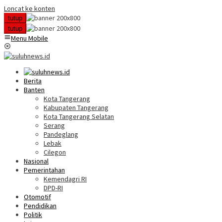
Loncat ke konten
tutup
tutup
Menu Mobile
Berita
Banten
Kota Tangerang
Kabupaten Tangerang
Kota Tangerang Selatan
Serang
Pandeglang
Lebak
Cilegon
Nasional
Pemerintahan
Kemendagri RI
DPD-RI
Otomotif
Pendidikan
Politik