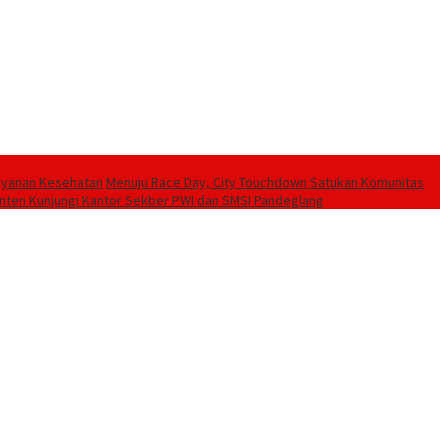
Layanan Kesehatan
Menuju Race Day, City Touchdown Satukan Komunitas
ten Kunjungi Kantor Sekber PWI dan SMSI Pandeglang