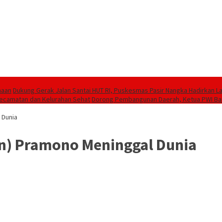
maan
Dukung Gerak Jalan Santai HUT RI, Puskesmas Pasir Nangka Hadirkan 
 Kecamatan dan Kelurahan Sehat
Dorong Pembangunan Daerah, Ketua PWI Ban
 Dunia
rn) Pramono Meninggal Dunia