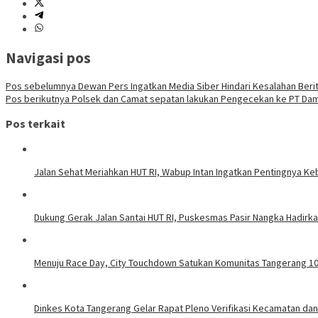
Navigasi pos
Pos sebelumnya
Dewan Pers Ingatkan Media Siber Hindari Kesalahan Beri
Pos berikutnya
Polsek dan Camat sepatan lakukan Pengecekan ke PT Dama
Pos terkait
Jalan Sehat Meriahkan HUT RI, Wabup Intan Ingatkan Pentingnya K
Dukung Gerak Jalan Santai HUT RI, Puskesmas Pasir Nangka Hadirk
Menuju Race Day, City Touchdown Satukan Komunitas Tangerang 1
Dinkes Kota Tangerang Gelar Rapat Pleno Verifikasi Kecamatan dan