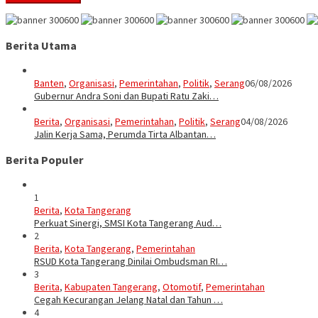
Berita Utama
Banten
,
Organisasi
,
Pemerintahan
,
Politik
,
Serang
06/08/2026
Gubernur Andra Soni dan Bupati Ratu Zaki…
Berita
,
Organisasi
,
Pemerintahan
,
Politik
,
Serang
04/08/2026
Jalin Kerja Sama, Perumda Tirta Albantan…
Berita Populer
1
Berita
,
Kota Tangerang
Perkuat Sinergi, SMSI Kota Tangerang Aud…
2
Berita
,
Kota Tangerang
,
Pemerintahan
RSUD Kota Tangerang Dinilai Ombudsman RI…
3
Berita
,
Kabupaten Tangerang
,
Otomotif
,
Pemerintahan
Cegah Kecurangan Jelang Natal dan Tahun …
4