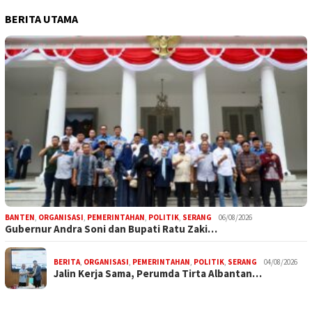
BERITA UTAMA
BANTEN
,
ORGANISASI
,
PEMERINTAHAN
,
POLITIK
,
SERANG
06/08/2026
Gubernur Andra Soni dan Bupati Ratu Zaki…
BERITA
,
ORGANISASI
,
PEMERINTAHAN
,
POLITIK
,
SERANG
04/08/2026
Jalin Kerja Sama, Perumda Tirta Albantan…