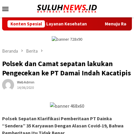
Loncat
Menu
ke
Mobile
konten
irkan Layanan Kesehatan
Konten Spesial
Menuju Race Day, City Touchdo
Beranda
Berita
Polsek dan Camat sepatan lakukan
Pengecekan ke PT Damai Indah Kacatipis
Web Admin
14/06/2020
Polsek Sepatan Klarifikasi Pemberitaan PT Dainka
“Sendera” 35 Karyawan Dengan Alasan Covid-19, Bahwa
Pemberitaan Itu Tidak Benar