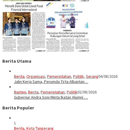
Berita Utama
Berita
,
Organisasi
,
Pemerintahan
,
Politik
,
Serang
04/08/2026
Jalin Kerja Sama, Perumda Tirta Albantan…
Banten
,
Berita
,
Pemerintahan
,
Politik
02/08/2026
Gubernur Andra Soni Minta Ikatan Alumni …
Berita Populer
1
Berita
,
Kota Tangerang