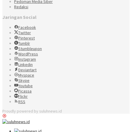
Pedoman Media Siber
Redaksi
Jaringan Social
Facebook
Twitter
Pinterest
Tumblr
Stumbleupon
WordPress
Instagram
Linkedin
Deviantart
Myspace
Skype
Youtube
Picassa
Flickr
RSS
Proudly powered by suluhnews.id