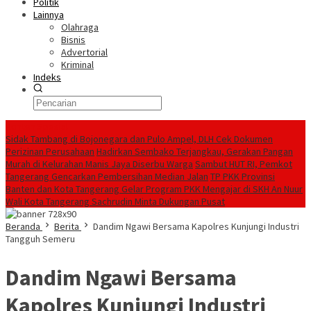
Politik
Lainnya
Olahraga
Bisnis
Advertorial
Kriminal
Indeks
Konten Spesial
Sidak Tambang di Bojonegara dan Pulo Ampel, DLH Cek Dokumen
Perizinan Perusahaan
Hadirkan Sembako Terjangkau, Gerakan Pangan
Murah di Kelurahan Manis Jaya Diserbu Warga
Sambut HUT RI, Pemkot
Tangerang Gencarkan Pembersihan Median Jalan
TP PKK Provinsi
Banten dan Kota Tangerang Gelar Program PKK Mengajar di SKH An Nuur
Wali Kota Tangerang Sachrudin Minta Dukungan Pusat
Beranda
Berita
Dandim Ngawi Bersama Kapolres Kunjungi Industri
Tangguh Semeru
Dandim Ngawi Bersama
Kapolres Kunjungi Industri