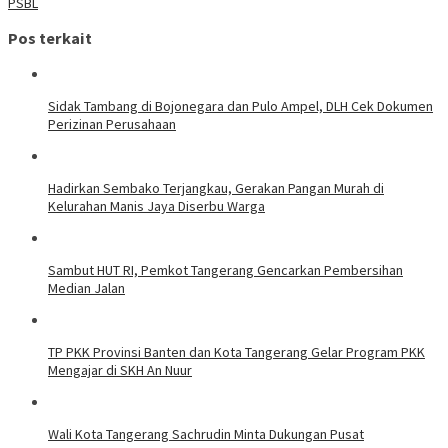
PSBL
Pos terkait
Sidak Tambang di Bojonegara dan Pulo Ampel, DLH Cek Dokumen
Perizinan Perusahaan
Hadirkan Sembako Terjangkau, Gerakan Pangan Murah di
Kelurahan Manis Jaya Diserbu Warga
Sambut HUT RI, Pemkot Tangerang Gencarkan Pembersihan
Median Jalan
TP PKK Provinsi Banten dan Kota Tangerang Gelar Program PKK
Mengajar di SKH An Nuur
Wali Kota Tangerang Sachrudin Minta Dukungan Pusat