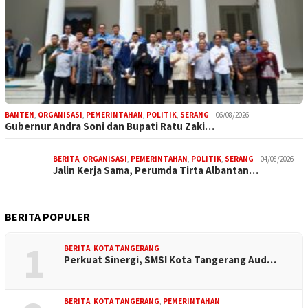
BANTEN
,
ORGANISASI
,
PEMERINTAHAN
,
POLITIK
,
SERANG
06/08/2026
Gubernur Andra Soni dan Bupati Ratu Zaki…
BERITA
,
ORGANISASI
,
PEMERINTAHAN
,
POLITIK
,
SERANG
04/08/2026
Jalin Kerja Sama, Perumda Tirta Albantan…
BERITA POPULER
1
BERITA
,
KOTA TANGERANG
Perkuat Sinergi, SMSI Kota Tangerang Aud…
BERITA
,
KOTA TANGERANG
,
PEMERINTAHAN