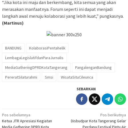
“Jika kota ini maju dan berkembang, kita semua yang akan
merasakan manfaatnya. Forum seperti ini dapat menjadi
langkah awal menuju kolaborasi yang lebih kuat,” pungkasnya.
(Martinus)
BANDUNG
KolaborasiPentahelik
LembagaLegislatifdanParaJurnalis
MediaGatheringDPRDKotaTangerang
PangalenganBandung
PereratSilaturahmi
Smsi
WisataSituCileunca
SEBARKAN
Navigasi
Pos sebelumnya
Pos berikutnya
Ketua JTR Apresiasi Kegiatan
Disbudpar Kota Tangerang Gelar
pos
Media Gathering DPRD Kota
Perdana Festival Pintu Air