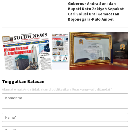
Gubernur Andra Soni dan
Bupati Ratu Zakiyah Sepakat
Cari Solusi Urai Kemacetan
Bojonegara-Pulo Ampel
Tinggalkan Balasan
Alamat email Anda tidak akan dipublikasikan.
Ruas yang wajib ditandai
*