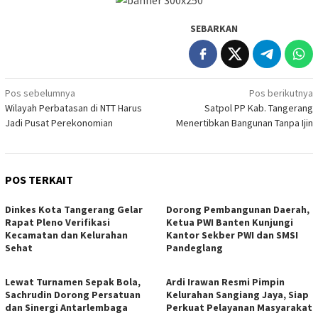
SEBARKAN
Navigasi
Pos sebelumnya
Pos berikutnya
Wilayah Perbatasan di NTT Harus
Satpol PP Kab. Tangerang
pos
Jadi Pusat Perekonomian
Menertibkan Bangunan Tanpa Ijin
POS TERKAIT
Dinkes Kota Tangerang Gelar
Dorong Pembangunan Daerah,
Rapat Pleno Verifikasi
Ketua PWI Banten Kunjungi
Kecamatan dan Kelurahan
Kantor Sekber PWI dan SMSI
Sehat
Pandeglang
Lewat Turnamen Sepak Bola,
Ardi Irawan Resmi Pimpin
Sachrudin Dorong Persatuan
Kelurahan Sangiang Jaya, Siap
dan Sinergi Antarlembaga
Perkuat Pelayanan Masyarakat