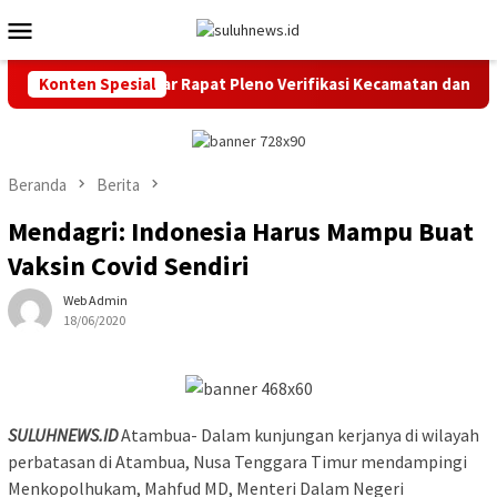
Loncat
Menu
ke
Mobile
konten
a Tangerang Gelar Rapat Pleno Verifikasi Kecamatan dan Kelura
Konten Spesial
Beranda
Berita
Mendagri: Indonesia Harus Mampu Buat
Vaksin Covid Sendiri
Web Admin
18/06/2020
SULUHNEWS.ID
Atambua- Dalam kunjungan kerjanya di wilayah
perbatasan di Atambua, Nusa Tenggara Timur mendampingi
Menkopolhukam, Mahfud MD, Menteri Dalam Negeri