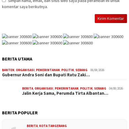
Simpan nama, email, dan situs web saya pada peramban ini untuk
komentar saya berikutnya.
BERITA UTAMA
BANTEN
,
ORGANISASI
,
PEMERINTAHAN
,
POLITIK
,
SERANG
06/08/2026
Gubernur Andra Soni dan Bupati Ratu Zaki…
BERITA
,
ORGANISASI
,
PEMERINTAHAN
,
POLITIK
,
SERANG
04/08/2026
Jalin Kerja Sama, Perumda Tirta Albantan…
BERITA POPULER
BERITA
,
KOTA TANGERANG