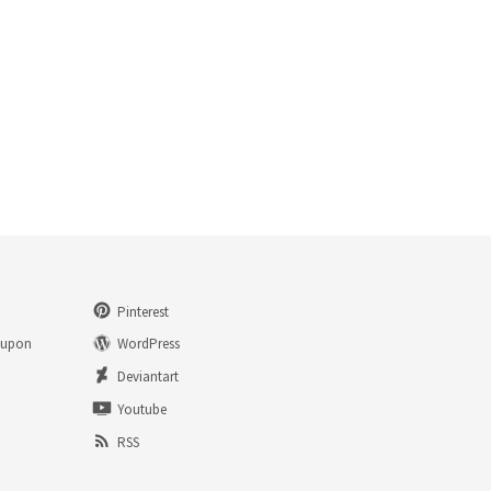
Pinterest
eupon
WordPress
n
Deviantart
Youtube
RSS