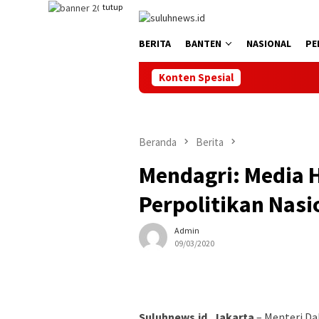
Loncat
tutup
ke
konten
BERITA
BANTEN
NASIONAL
PE
Konten Spesial
Beranda
Berita
Mendagri: Media 
Perpolitikan Nasi
Admin
09/03/2020
Suluhnews.id, Jakarta
– Menteri Da