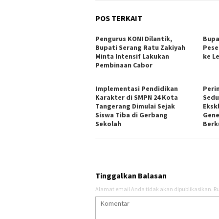
POS TERKAIT
Pengurus KONI Dilantik,
Bupa
Bupati Serang Ratu Zakiyah
Pese
Minta Intensif Lakukan
ke L
Pembinaan Cabor
Implementasi Pendidikan
Peri
Karakter di SMPN 24 Kota
Sedu
Tangerang Dimulai Sejak
Ekskl
Siswa Tiba di Gerbang
Gene
Sekolah
Berk
Tinggalkan Balasan
Alamat email Anda tidak akan dipublikasikan.
Ru