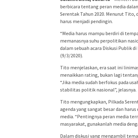
berbicara tentang peran media dal
Serentak Tahun 2020. Menurut Tito,
harus menjadi pendingin.
“Media harus mampu berdiri di tempa
memanasnya suhu perpolitikan nasio
dalam sebuah acara Diskusi Publik d
(9/3/2020).
Tito menjelaskan, era saat ini lini
menaikkan rating, bukan lagi tenta
“Jika media sudah berfokus pada usa
stabilitas politik nasional”, jelasnya.
Tito mengungkapkan, Pilkada Serent
agenda yang sangat besar dan harus 
media. “Pentingnya peran media te
masyarakat, gunakanlah media denga
Dalam diskusi yang mengambil tema