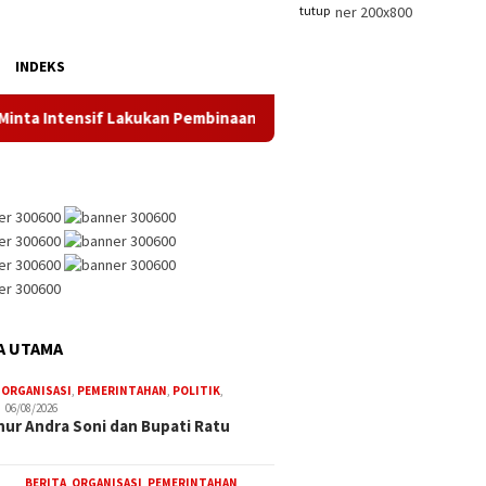
tutup
INDEKS
ntensif Lakukan Pembinaan Cabor
Bupati Serang Lepas 20
A UTAMA
,
ORGANISASI
,
PEMERINTAHAN
,
POLITIK
,
06/08/2026
ur Andra Soni dan Bupati Ratu
BERITA
,
ORGANISASI
,
PEMERINTAHAN
,