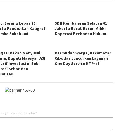
ti Serang Lepas 20
SDN Kembangan Selatan 01
rta Pendidikan Kaligrafi
Jakarta Barat Resmi Miliki
emka Sukabumi
Koperasi Berbadan Hukum
ngati Pekan Menyusui
Permudah Warga, Kecamatan
nia, Bupati Maesyal: ASI
Cibodas Luncurkan Layanan
usif Investasi untuk
One Day Service KTP-el
rasi Sehat dan
ualitas
as yang wajib ditandai
*