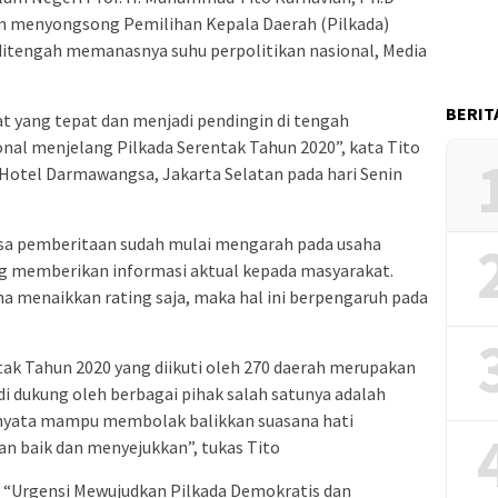
am menyongsong Pemilihan Kepala Daerah (Pilkada)
 ditengah memanasnya suhu perpolitikan nasional, Media
BERIT
t yang tepat dan menjadi pendingin di tengah
nal menjelang Pilkada Serentak Tahun 2020”, kata Tito
i Hotel Darmawangsa, Jakarta Selatan pada hari Senin
masa pemberitaan sudah mulai mengarah pada usaha
ng memberikan informasi aktual kepada masyarakat.
ha menaikkan rating saja, maka hal ini berpengaruh pada
ak Tahun 2020 yang diikuti oleh 270 daerah merupakan
di dukung oleh berbagai pihak salah satunya adalah
rnyata mampu membolak balikkan suasana hati
n baik dan menyejukkan”, tukas Tito
 “Urgensi Mewujudkan Pilkada Demokratis dan