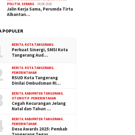
POLITIK
,
SERANG
04/08/2026
Jalin Kerja Sama, Perumda Tirta
Albantan…
A POPULER
1
BERITA
,
KOTA TANGERANG
Perkuat Sinergi, SMSI Kota
Tangerang Aud…
2
BERITA
,
KOTA TANGERANG
,
PEMERINTAHAN
RSUD Kota Tangerang
Dinilai Ombudsman RI…
3
BERITA
,
KABUPATEN TANGERANG
,
OTOMOTIF
,
PEMERINTAHAN
Cegah Kecurangan Jelang
Natal dan Tahun …
4
BERITA
,
KABUPATEN TANGERANG
,
PEMERINTAHAN
Desa Awards 2025: Pemkab
Tangerang Tegas…