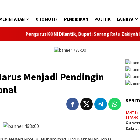
MERINTAHAN
OTOMOTIF
PENDIDIKAN
POLITIK
LAINNYA
Pengurus KONI Dilantik, Bupati Serang Ratu Zakiyah Minta I
Harus Menjadi Pendingin
onal
BERIT
BANTEN
SERANG
Gubern
Zaki…
lam Negeri Prof. H. Muhammad Tito Karnavian, Ph.D