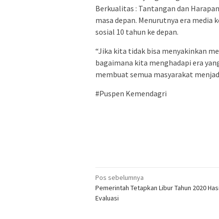
Berkualitas : Tantangan dan Harapa
masa depan. Menurutnya era media k
sosial 10 tahun ke depan.
“Jika kita tidak bisa menyakinkan m
bagaimana kita menghadapi era yang 
membuat semua masyarakat menjadi j
#Puspen Kemendagri
Navigasi
Pos sebelumnya
Pemerintah Tetapkan Libur Tahun 2020 Hasi
pos
Evaluasi