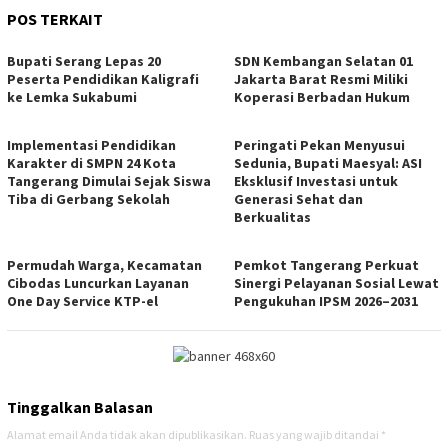
POS TERKAIT
Bupati Serang Lepas 20
SDN Kembangan Selatan 01
Peserta Pendidikan Kaligrafi
Jakarta Barat Resmi Miliki
ke Lemka Sukabumi
Koperasi Berbadan Hukum
Implementasi Pendidikan
Peringati Pekan Menyusui
Karakter di SMPN 24 Kota
Sedunia, Bupati Maesyal: ASI
Tangerang Dimulai Sejak Siswa
Eksklusif Investasi untuk
Tiba di Gerbang Sekolah
Generasi Sehat dan
Berkualitas
Permudah Warga, Kecamatan
Pemkot Tangerang Perkuat
Cibodas Luncurkan Layanan
Sinergi Pelayanan Sosial Lewat
One Day Service KTP-el
Pengukuhan IPSM 2026–2031
Tinggalkan Balasan
Alamat email Anda tidak akan dipublikasikan.
Ruas yang wajib ditandai
*