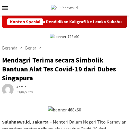
Loncat
Menu
ke
Mobile
konten
 Lepas 20 Peserta Pendidikan Kaligrafi ke Lemka Sukabumi
Konten Spesial
Beranda
Berita
Mendagri Terima secara Simbolik
Bantuan Alat Tes Covid-19 dari Dubes
Singapura
Admin
03/04/2020
Suluhnews.id, Jakarta
– Menteri Dalam Negeri Tito Karnavian
menerima bantuan ribuan alat tes virus Covid-19 dari