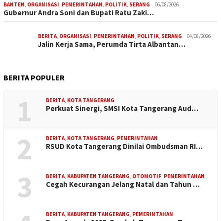
BANTEN
,
ORGANISASI
,
PEMERINTAHAN
,
POLITIK
,
SERANG
06/08/2026
Gubernur Andra Soni dan Bupati Ratu Zaki…
BERITA
,
ORGANISASI
,
PEMERINTAHAN
,
POLITIK
,
SERANG
04/08/2026
Jalin Kerja Sama, Perumda Tirta Albantan…
BERITA POPULER
1
BERITA
,
KOTA TANGERANG
Perkuat Sinergi, SMSI Kota Tangerang Aud…
2
BERITA
,
KOTA TANGERANG
,
PEMERINTAHAN
RSUD Kota Tangerang Dinilai Ombudsman RI…
3
BERITA
,
KABUPATEN TANGERANG
,
OTOMOTIF
,
PEMERINTAHAN
Cegah Kecurangan Jelang Natal dan Tahun …
BERITA
,
KABUPATEN TANGERANG
,
PEMERINTAHAN