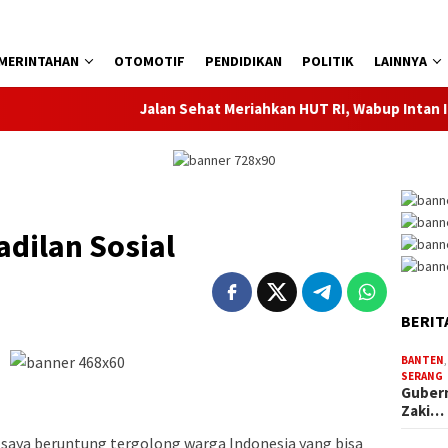
MERINTAHAN
OTOMOTIF
PENDIDIKAN
POLITIK
LAINNYA
Jalan Sehat Meriahkan HUT RI, Wabup Intan Ingatkan 
dilan Sosial
BERIT
BANTEN
SERANG
Gubern
Zaki…
 saya beruntung tergolong warga Indonesia yang bisa