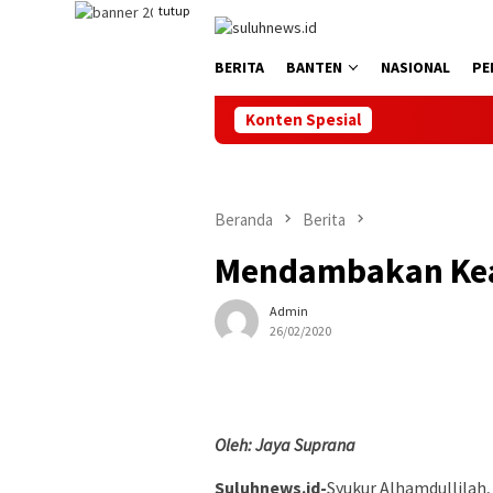
Loncat
tutup
ke
konten
BERITA
BANTEN
NASIONAL
PE
Konten Spesial
Beranda
Berita
Mendambakan Kea
Admin
26/02/2020
Oleh: Jaya Suprana
Suluhnews.id-
Syukur Alhamdullilah,