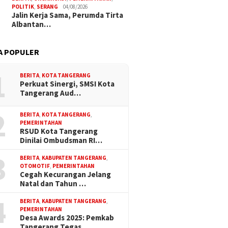
POLITIK
,
SERANG
04/08/2026
Jalin Kerja Sama, Perumda Tirta
Albantan…
A POPULER
1
BERITA
,
KOTA TANGERANG
Perkuat Sinergi, SMSI Kota
Tangerang Aud…
2
BERITA
,
KOTA TANGERANG
,
PEMERINTAHAN
RSUD Kota Tangerang
Dinilai Ombudsman RI…
3
BERITA
,
KABUPATEN TANGERANG
,
OTOMOTIF
,
PEMERINTAHAN
Cegah Kecurangan Jelang
Natal dan Tahun …
4
BERITA
,
KABUPATEN TANGERANG
,
PEMERINTAHAN
Desa Awards 2025: Pemkab
Tangerang Tegas…