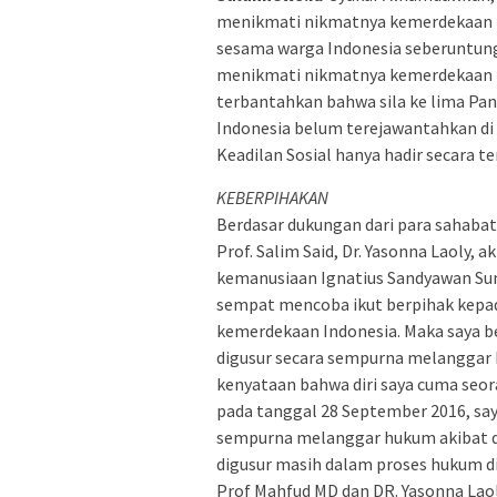
menikmati nikmatnya kemerdekaan In
sesama warga Indonesia seberuntung
menikmati nikmatnya kemerdekaan I
terbantahkan bahwa sila ke lima Panc
Indonesia belum terejawantahkan di 
Keadilan Sosial hanya hadir secara te
KEBERPIHAKAN
Berdasar dukungan dari para sahabat 
Prof. Salim Said, Dr. Yasonna Laoly, 
kemanusiaan Ignatius Sandyawan Sum
sempat mencoba ikut berpihak kepa
kemerdekaan Indonesia. Maka saya b
digusur secara sempurna melanggar
kenyataan bahwa diri saya cuma seor
pada tanggal 28 September 2016, say
sempurna melanggar hukum akibat de
digusur masih dalam proses hukum d
Prof Mahfud MD dan DR. Yasonna La