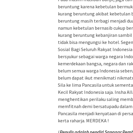
beruntung karena kebetulan bermuki
kurang beruntung akibat kebetulan 
beruntung masih terbagi menjadi dua
namun kebetulan bernasib cukup ber
kurang beruntung kebanjiran sambil 
tidak bisa mengungsi ke hotel. Sege
Sosial Bagi Seluruh Rakyat Indonesi
bersyukur sebagai warga negara Ind
kemerdekaan bangsa, negara dan rak
belum semua warga Indonesia seberu
belum dapat ikut menikmati nikmatn
Sila ke lima Pancasila untuk sementa
Kecil Rakyat Indonesia saja. Insha A
menghentikan perilaku saling membe
memfitnah demi bersatupadu dalam 
Pancasila menjadi kenyataan di pers
kerta raharja. MERDEKA !
(
Penulis adalah pendiri Sanggar Pe