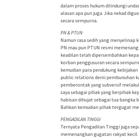
dalam proses hukum dilindungi unda
alasan apa pun juga. Jika nekad dig
secara sempurna.
PN & PTUN
Namun rasa sedih yang menyelinap ke
PN mau pun PTUN resmi memenangkan
keadilan telah dipersembahkan kepad
korban penggusuran secara sempur
kemudian para pendukung kebijakan 
public relations demi pembunuhan ka
pemberontak yang subversif melaku
saya sebagai pihak yang berpihak kep
habisan dihujat sebagai tua bangka 
Bahkan kemudian pihak tergugat mel
PENGADILAN TINGGI
Ternyata Pengadilan Tinggi juga s
memenangkan gugatan rakyat kecil. 