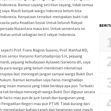
donesia. Namun sayang setriliun sayang, tidak semua
 saya. Masih banyak warga Indonesia belum bisa
ndonesia. Kenyataan tersebut merupakan bukti tak
asila yaitu Keadilan Sosial Untuk Seluruh Rakyat
BERIT
persada Nusantara masa kini. Untuk sementara ini
rbatas untuk sebagian kecil rakyat Indonesia.
seperti Prof. Frans Magnis Suseno, Prof. Mahfud MD,
aktivis senior Haryono Kartohadiprojo S.H, pejuang
ardi, pejuang kebudayaan Aylawati Sarwono dll, saya
da para warga yang belum menikmati nikmatnya
erupaya ikut mencegah jangan sampai warga Bukit Duri
 hukum. Namun kemudian saya harus menghadapi
ang insan manusia yang tidak berdaya apa pun. Terbukti
a tak berdaya mencegah warga Bukit Duri digusur secara
 facto mau pun de jure tanah dan bangunan yang
i Pengadilan Negeri mau pun PTUN. Tidak kurang dari
oly menegaskan bahwa tanah dan bangunan yang masih