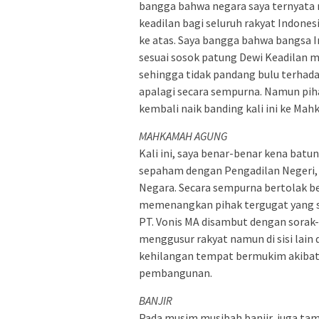
bangga bahwa negara saya ternyata
keadilan bagi seluruh rakyat Indone
ke atas. Saya bangga bahwa bangsa 
sesuai sosok patung Dewi Keadilan 
sehingga tidak pandang bulu terhad
apalagi secara sempurna. Namun pih
kembali naik banding kali ini ke Ma
MAHKAMAH AGUNG
Kali ini, saya benar-benar kena bat
sepaham dengan Pengadilan Negeri,
Negara. Secara sempurna bertolak b
memenangkan pihak tergugat yang su
PT. Vonis MA disambut dengan sorak
menggusur rakyat namun di sisi lain 
kehilangan tempat bermukim akibat
pembangunan.
BANJIR
Pada musim musibah banjir, juga tam