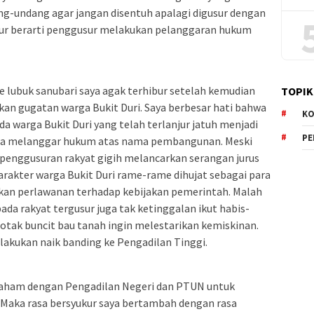
ng-undang agar jangan disentuh apalagi digusur dengan
usur berarti penggusur melakukan pelanggaran hukum
 lubuk sanubari saya agak terhibur setelah kemudian
TOPIK
 gugatan warga Bukit Duri. Saya berbesar hati bahwa
KO
a warga Bukit Duri yang telah terlanjur jatuh menjadi
P
na melanggar hukum atas nama pembangunan. Meski
penggusuran rakyat gigih melancarkan serangan jurus
rakter warga Bukit Duri rame-rame dihujat sebagai para
kan perlawanan terhadap kebijakan pemerintah. Malah
ada rakyat tergusur juga tak ketinggalan ikut habis-
botak buncit bau tanah ingin melestarikan kemiskinan.
akukan naik banding ke Pengadilan Tinggi.
epaham dengan Pengadilan Negeri dan PTUN untuk
Maka rasa bersyukur saya bertambah dengan rasa