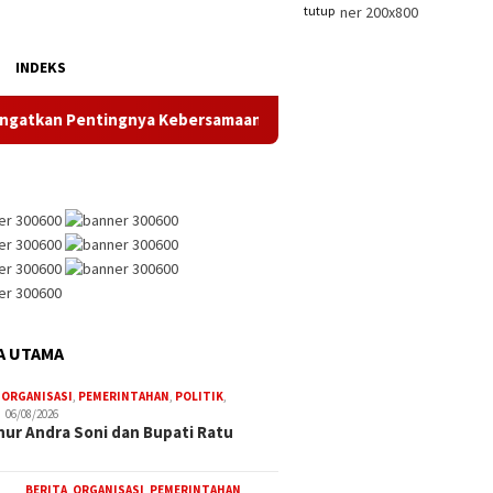
tutup
INDEKS
Pentingnya Kebersamaan
Dukung Gerak Jalan Santai HUT R
A UTAMA
,
ORGANISASI
,
PEMERINTAHAN
,
POLITIK
,
06/08/2026
ur Andra Soni dan Bupati Ratu
BERITA
,
ORGANISASI
,
PEMERINTAHAN
,