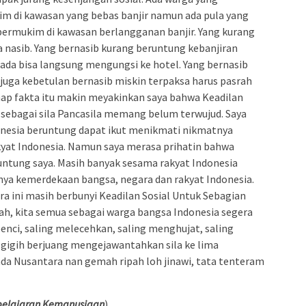
m di kawasan yang bebas banjir namun ada pula yang
bermukim di kawasan berlangganan banjir. Yang kurang
 nasib. Yang bernasib kurang beruntung kebanjiran
ada bisa langsung mengungsi ke hotel. Yang bernasib
juga kebetulan bernasib miskin terpaksa harus pasrah
nap fakta itu makin meyakinkan saya bahwa Keadilan
a sebagai sila Pancasila memang belum terwujud. Saya
onesia beruntung dapat ikut menikmati nikmatnya
yat Indonesia. Namun saya merasa prihatin bahwa
ntung saya. Masih banyak sesama rakyat Indonesia
ya kemerdekaan bangsa, negara dan rakyat Indonesia.
ra ini masih berbunyi Keadilan Sosial Untuk Sebagian
llah, kita semua sebagai warga bangsa Indonesia segera
nci, saling melecehkan, saling menghujat, saling
gigih berjuang mengejawantahkan sila ke lima
ada Nusantara nan gemah ripah loh jinawi, tata tenteram
mbelajaran Kemanusiaan
)