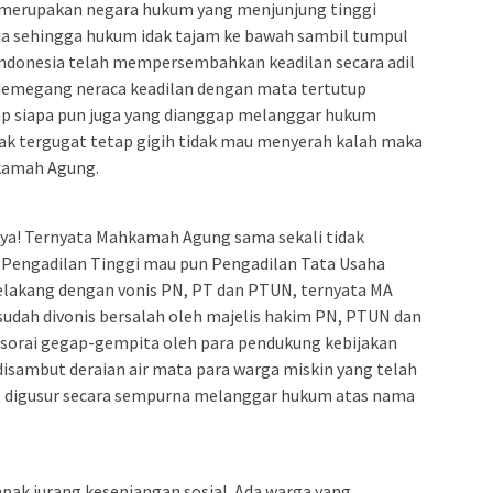
 merupakan negara hukum yang menjunjung tinggi
sia sehingga hukum idak tajam ke bawah sambil tumpul
Indonesia telah mempersembahkan keadilan secara adil
memegang neraca keadilan dengan mata tertutup
ap siapa pun juga yang dianggap melanggar hukum
ak tergugat tetap gigih tidak mau menyerah kalah maka
hkamah Agung.
unya! Ternyata Mahkamah Agung sama sekali tidak
 Pengadilan Tinggi mau pun Pengadilan Tata Usaha
elakang dengan vonis PN, PT dan PTUN, ternyata MA
dah divonis bersalah oleh majelis hakim PN, PTUN dan
-sorai gegap-gempita oleh para pendukung kebijakan
disambut deraian air mata para warga miskin yang telah
 digusur secara sempurna melanggar hukum atas nama
pak jurang kesenjangan sosial. Ada warga yang