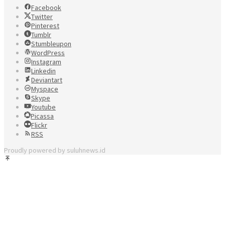
Facebook
Twitter
Pinterest
Tumblr
Stumbleupon
WordPress
Instagram
Linkedin
Deviantart
Myspace
Skype
Youtube
Picassa
Flickr
RSS
Proudly powered by suluhnews.id