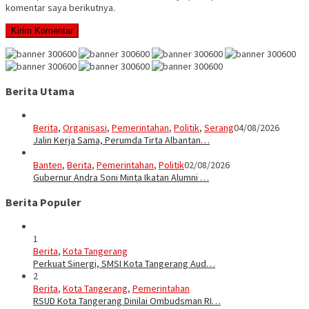
komentar saya berikutnya.
Berita Utama
Berita
,
Organisasi
,
Pemerintahan
,
Politik
,
Serang
04/08/2026
Jalin Kerja Sama, Perumda Tirta Albantan…
Banten
,
Berita
,
Pemerintahan
,
Politik
02/08/2026
Gubernur Andra Soni Minta Ikatan Alumni …
Berita Populer
1
Berita
,
Kota Tangerang
Perkuat Sinergi, SMSI Kota Tangerang Aud…
2
Berita
,
Kota Tangerang
,
Pemerintahan
RSUD Kota Tangerang Dinilai Ombudsman RI…