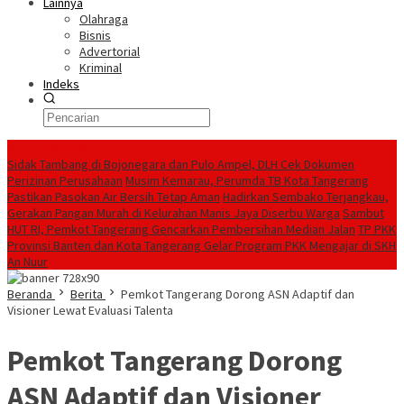
Lainnya
Olahraga
Bisnis
Advertorial
Kriminal
Indeks
Konten Spesial
Sidak Tambang di Bojonegara dan Pulo Ampel, DLH Cek Dokumen
Perizinan Perusahaan
Musim Kemarau, Perumda TB Kota Tangerang
Pastikan Pasokan Air Bersih Tetap Aman
Hadirkan Sembako Terjangkau,
Gerakan Pangan Murah di Kelurahan Manis Jaya Diserbu Warga
Sambut
HUT RI, Pemkot Tangerang Gencarkan Pembersihan Median Jalan
TP PKK
Provinsi Banten dan Kota Tangerang Gelar Program PKK Mengajar di SKH
An Nuur
Beranda
Berita
Pemkot Tangerang Dorong ASN Adaptif dan
Visioner Lewat Evaluasi Talenta
Pemkot Tangerang Dorong
ASN Adaptif dan Visioner