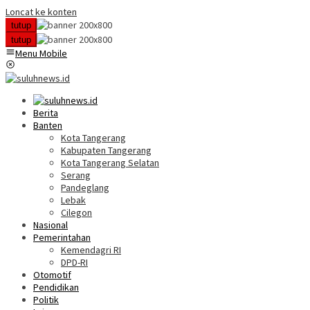
Loncat ke konten
tutup
tutup
Menu Mobile
Berita
Banten
Kota Tangerang
Kabupaten Tangerang
Kota Tangerang Selatan
Serang
Pandeglang
Lebak
Cilegon
Nasional
Pemerintahan
Kemendagri RI
DPD-RI
Otomotif
Pendidikan
Politik