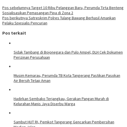
Pos sebelumnya
Target 10 Ribu Pelanggan Baru, Perumda Tirta Benteng
Sosialisasikan Pemasangan Pipa di Zona 2
Pos berikutnya
Satreskrim Polres Tulang Bawang Berhasil Amankan
Pelaku Spesialis Pencurian
Pos terkait
Sidak Tambang di Bojonegara dan Pulo Ampel, DLH Cek Dokumen
Perizinan Perusahaan
Musim Kemarau, Perumda TB Kota Tangerang Pastikan Pasokan
Air Bersih Tetap Aman
Hadirkan Sembako Terjangkau, Gerakan Pangan Murah di
Kelurahan Manis Jaya Diserbu Warga
Sambut HUT RI, Pemkot Tangerang Gencarkan Pembersihan
Median Jalan