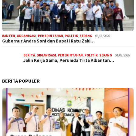
BANTEN
,
ORGANISASI
,
PEMERINTAHAN
,
POLITIK
,
SERANG
06/08/2026
Gubernur Andra Soni dan Bupati Ratu Zaki…
BERITA
,
ORGANISASI
,
PEMERINTAHAN
,
POLITIK
,
SERANG
04/08/2026
Jalin Kerja Sama, Perumda Tirta Albantan…
BERITA POPULER