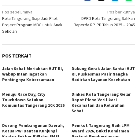
Navigasi
Pos sebelumnya
Pos berikutnya
Kota Tangerang Siap Jadi Pilot
DPRD Kota Tangerang Sahkan
pos
Project Program MBG untuk Anak
Raperda RPJPD Tahun 2025 – 2045
Sekolah
POS TERKAIT
Jalan Sehat Meriahkan HUT RI,
Dukung Gerak Jalan Santai HUT
Wabup Intan Ingatkan
RI, Puskesmas Pasir Nangka
Pentingnya Kebersamaan
Hadirkan Layanan Kesehatan
Menuju Race Day, City
Dinkes Kota Tangerang Gelar
Touchdown Satukan
Rapat Pleno Verifikasi
Komunitas Tangerang 10K 2026
Kecamatan dan Kelurahan
Sehat
Dorong Pembangunan Daerah,
Pemkot Tangerang Raih LPM
Ketua PWI Banten Kunjungi
Award 2026, Bukti Komitmen
Kantor Sekber PWI dan SMSI
Perkuat Pemberdayaan