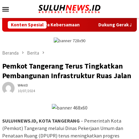
Loncat
Menu
ke
Mobile
konten
entingnya Kebersamaan
Konten Spesial
Dukung Gerak Jalan Santai HUT R
Beranda
Berita
Pemkot Tangerang Terus Tingkatkan
Pembangunan Infrastruktur Ruas Jalan
W4nt0
10/07/2024
SULUHNEWS.ID, KOTA TANGERANG
– Pemerintah Kota
(Pemkot) Tangerang melalui Dinas Pekerjaan Umum dan
Penataan Ruang (DPUPR) terus meningkatkan progres