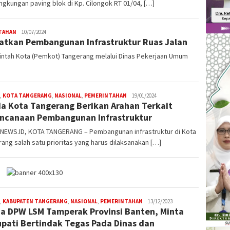
lingkungan paving blok di Kp. Cilongok RT 01/04, […]
TAHAN
W4nt0
10/07/2024
atkan Pembangunan Infrastruktur Ruas Jalan
tah Kota (Pemkot) Tangerang melalui Dinas Pekerjaan Umum
,
KOTA TANGERANG
,
NASIONAL
,
PEMERINTAHAN
W4nt0
19/01/2024
a Kota Tangerang Berikan Arahan Terkait
ncanaan Pembangunan Infrastruktur
NEWS.ID, KOTA TANGERANG – Pembangunan infrastruktur di Kota
ang salah satu prioritas yang harus dilaksanakan […]
,
KABUPATEN TANGERANG
,
NASIONAL
,
PEMERINTAHAN
W4nt0
13/12/2023
a DPW LSM Tamperak Provinsi Banten, Minta
upati Bertindak Tegas Pada Dinas dan