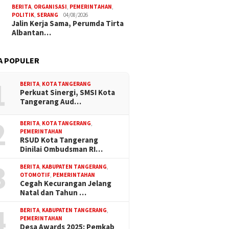
BERITA
,
ORGANISASI
,
PEMERINTAHAN
,
POLITIK
,
SERANG
04/08/2026
Jalin Kerja Sama, Perumda Tirta
Albantan…
A POPULER
1
BERITA
,
KOTA TANGERANG
Perkuat Sinergi, SMSI Kota
Tangerang Aud…
2
BERITA
,
KOTA TANGERANG
,
PEMERINTAHAN
RSUD Kota Tangerang
Dinilai Ombudsman RI…
3
BERITA
,
KABUPATEN TANGERANG
,
OTOMOTIF
,
PEMERINTAHAN
Cegah Kecurangan Jelang
Natal dan Tahun …
4
BERITA
,
KABUPATEN TANGERANG
,
PEMERINTAHAN
Desa Awards 2025: Pemkab