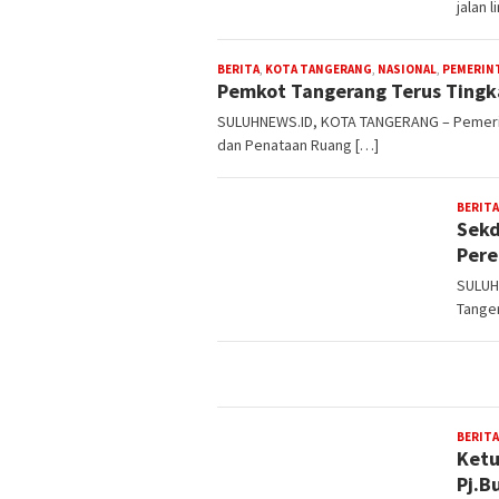
jalan 
BERITA
,
KOTA TANGERANG
,
NASIONAL
,
PEMERIN
Pemkot Tangerang Terus Tingk
SULUHNEWS.ID, KOTA TANGERANG – Pemerin
dan Penataan Ruang […]
BERITA
Sekd
Pere
SULUH
Tanger
BERITA
Ketu
Pj.B