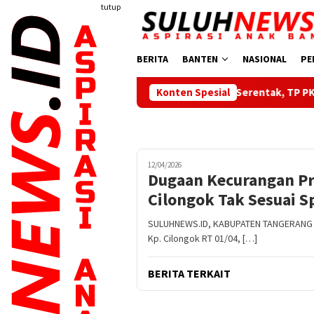
Loncat
tutup
ke
konten
BERITA
BANTEN
NASIONAL
PE
Dilantik Serentak, TP PKK, Bunda PAUD dan B
Konten Spesial
12/04/2026
Dugaan Kecurangan Pr
Cilongok Tak Sesuai Sp
SULUHNEWS.ID, KABUPATEN TANGERANG – 
Kp. Cilongok RT 01/04, […]
BERITA TERKAIT