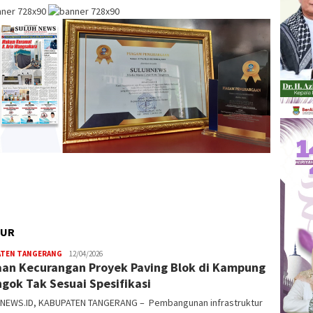
TUR
ATEN TANGERANG
W4nt0
12/04/2026
an Kecurangan Proyek Paving Blok di Kampung
ngok Tak Sesuai Spesifikasi
NEWS.ID, KABUPATEN TANGERANG – Pembangunan infrastruktur