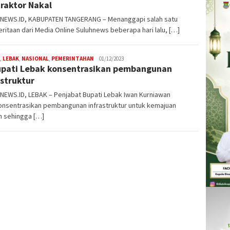
raktor Nakal
NEWS.ID, KABUPATEN TANGERANG – Menanggapi salah satu
itaan dari Media Online Suluhnews beberapa hari lalu, […]
,
LEBAK
,
NASIONAL
,
PEMERINTAHAN
W4nt0
01/12/2023
upati Lebak konsentrasikan pembangunan
astruktur
NEWS.ID, LEBAK – Penjabat Bupati Lebak Iwan Kurniawan
nsentrasikan pembangunan infrastruktur untuk kemajuan
h sehingga […]