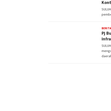
Kont
SULUH
pember
BERITA
Pj B
infr
SULUH
mengo
daera