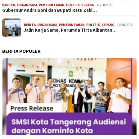
BANTEN
,
ORGANISASI
,
PEMERINTAHAN
,
POLITIK
,
SERANG
06/08/2026
Gubernur Andra Soni dan Bupati Ratu Zaki…
BERITA
,
ORGANISASI
,
PEMERINTAHAN
,
POLITIK
,
SERANG
04/08/2026
Jalin Kerja Sama, Perumda Tirta Albantan…
BERITA POPULER