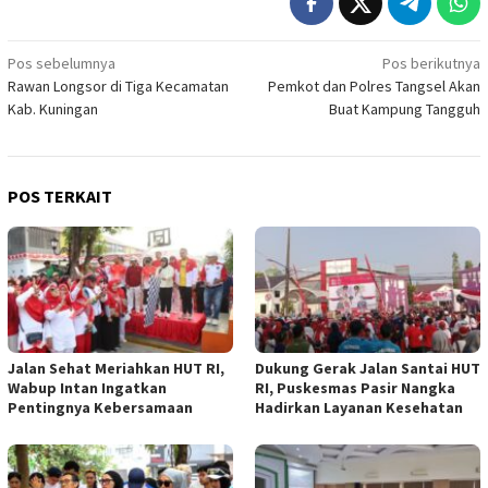
Navigasi
Pos sebelumnya
Pos berikutnya
Rawan Longsor di Tiga Kecamatan
Pemkot dan Polres Tangsel Akan
pos
Kab. Kuningan
Buat Kampung Tangguh
POS TERKAIT
Jalan Sehat Meriahkan HUT RI,
Dukung Gerak Jalan Santai HUT
Wabup Intan Ingatkan
RI, Puskesmas Pasir Nangka
Pentingnya Kebersamaan
Hadirkan Layanan Kesehatan