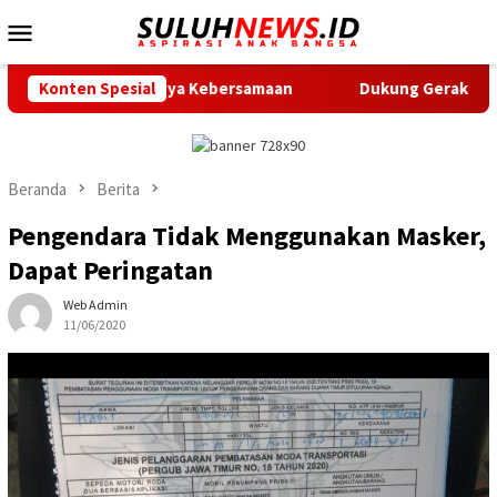
Loncat
Menu
ke
Mobile
konten
ntingnya Kebersamaan
Konten Spesial
Dukung Gerak Jalan Santai HUT RI
Beranda
Berita
Pengendara Tidak Menggunakan Masker,
Dapat Peringatan
Web Admin
11/06/2020