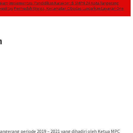
Hukum
Implementasi Pendidikan Karakter di SMPN 24 Kota Tangerang
kualitas
Permudah Warga, Kecamatan Cibodas Luncurkan Layanan One
n
angerang periode 2019 – 2021 yang dihadiri oleh Ketua MPC