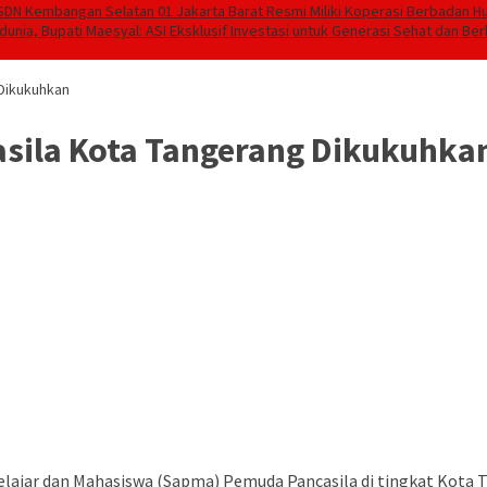
SDN Kembangan Selatan 01 Jakarta Barat Resmi Miliki Koperasi Berbadan 
unia, Bupati Maesyal: ASI Eksklusif Investasi untuk Generasi Sehat dan Ber
Dikukuhkan
sila Kota Tangerang Dikukuhka
lajar dan Mahasiswa (Sapma) Pemuda Pancasila di tingkat Kota T