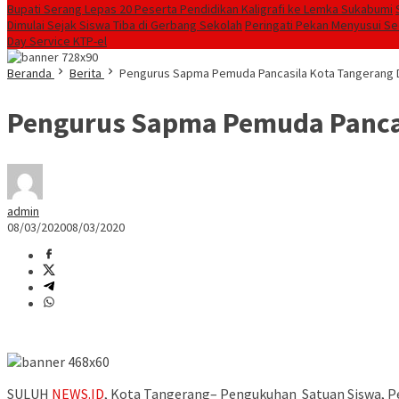
Bupati Serang Lepas 20 Peserta Pendidikan Kaligrafi ke Lemka Sukabumi
Dimulai Sejak Siswa Tiba di Gerbang Sekolah
Peringati Pekan Menyusui Sed
Day Service KTP-el
Beranda
Berita
Pengurus Sapma Pemuda Pancasila Kota Tangerang 
Pengurus Sapma Pemuda Panca
admin
08/03/2020
08/03/2020
SULUH
NEWS.ID
, Kota Tangerang– Pengukuhan Satuan Siswa, Pe