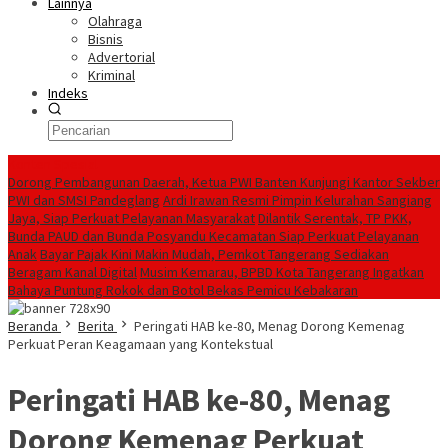
Lainnya
Olahraga
Bisnis
Advertorial
Kriminal
Indeks
Konten Spesial
Dorong Pembangunan Daerah, Ketua PWI Banten Kunjungi Kantor Sekber
PWI dan SMSI Pandeglang
Ardi Irawan Resmi Pimpin Kelurahan Sangiang
Jaya, Siap Perkuat Pelayanan Masyarakat
Dilantik Serentak, TP PKK,
Bunda PAUD dan Bunda Posyandu Kecamatan Siap Perkuat Pelayanan
Anak
Bayar Pajak Kini Makin Mudah, Pemkot Tangerang Sediakan
Beragam Kanal Digital
Musim Kemarau, BPBD Kota Tangerang Ingatkan
Bahaya Puntung Rokok dan Botol Bekas Pemicu Kebakaran
Beranda
Berita
Peringati HAB ke-80, Menag Dorong Kemenag
Perkuat Peran Keagamaan yang Kontekstual
Peringati HAB ke-80, Menag
Dorong Kemenag Perkuat