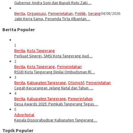
Gubernur Andra Soni dan Bupati Ratu Zaki…
Berita
,
Organisasi
,
Pemerintahan
,
Politik
,
Serang
04/08/2026
Jalin Kerja Sama, Perumda Tirta Albantan…
Berita Populer
1
Berita
,
Kota Tangerang
Perkuat Sinergi, SMSI Kota Tangerang Aud…
2
Berita
,
Kota Tangerang
,
Pemerintahan
RSUD Kota Tangerang Dinilai Ombudsman RI…
3
Berita
,
Kabupaten Tangerang
,
Otomotif
,
Pemerintahan
Cegah Kecurangan Jelang Natal dan Tahun …
4
Berita
,
Kabupaten Tangerang
,
Pemerintahan
Desa Awards 2025: Pemkab Tangerang Tegas…
5
Advertorial
Kepala Disporabudpar Kabupaten Tangerang…
Topik Populer