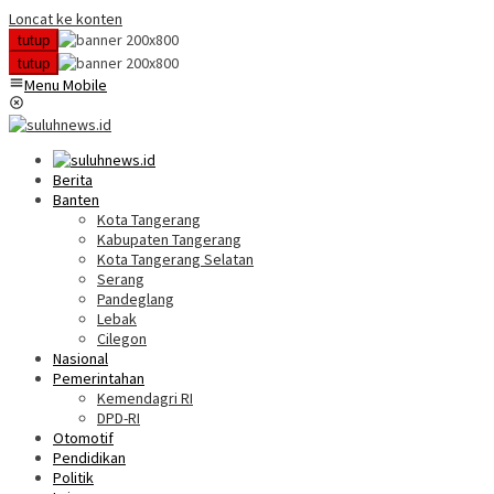
Loncat ke konten
tutup
tutup
Menu Mobile
Berita
Banten
Kota Tangerang
Kabupaten Tangerang
Kota Tangerang Selatan
Serang
Pandeglang
Lebak
Cilegon
Nasional
Pemerintahan
Kemendagri RI
DPD-RI
Otomotif
Pendidikan
Politik