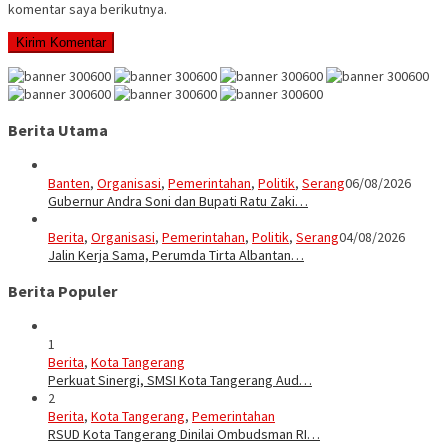
komentar saya berikutnya.
Berita Utama
Banten
,
Organisasi
,
Pemerintahan
,
Politik
,
Serang
06/08/2026
Gubernur Andra Soni dan Bupati Ratu Zaki…
Berita
,
Organisasi
,
Pemerintahan
,
Politik
,
Serang
04/08/2026
Jalin Kerja Sama, Perumda Tirta Albantan…
Berita Populer
1
Berita
,
Kota Tangerang
Perkuat Sinergi, SMSI Kota Tangerang Aud…
2
Berita
,
Kota Tangerang
,
Pemerintahan
RSUD Kota Tangerang Dinilai Ombudsman RI…