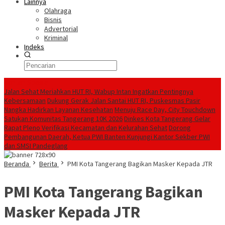
Lainnya
Olahraga
Bisnis
Advertorial
Kriminal
Indeks
Konten Spesial
Jalan Sehat Meriahkan HUT RI, Wabup Intan Ingatkan Pentingnya
Kebersamaan
Dukung Gerak Jalan Santai HUT RI, Puskesmas Pasir
Nangka Hadirkan Layanan Kesehatan
Menuju Race Day, City Touchdown
Satukan Komunitas Tangerang 10K 2026
Dinkes Kota Tangerang Gelar
Rapat Pleno Verifikasi Kecamatan dan Kelurahan Sehat
Dorong
Pembangunan Daerah, Ketua PWI Banten Kunjungi Kantor Sekber PWI
dan SMSI Pandeglang
Beranda
Berita
PMI Kota Tangerang Bagikan Masker Kepada JTR
PMI Kota Tangerang Bagikan
Masker Kepada JTR