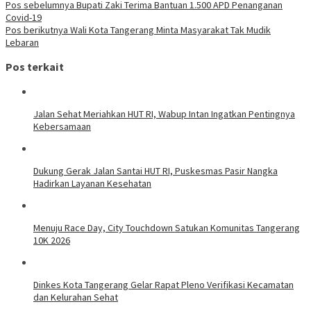
Pos sebelumnya
Bupati Zaki Terima Bantuan 1.500 APD Penanganan
Covid-19
Pos berikutnya
Wali Kota Tangerang Minta Masyarakat Tak Mudik
Lebaran
Pos terkait
Jalan Sehat Meriahkan HUT RI, Wabup Intan Ingatkan Pentingnya
Kebersamaan
Dukung Gerak Jalan Santai HUT RI, Puskesmas Pasir Nangka
Hadirkan Layanan Kesehatan
Menuju Race Day, City Touchdown Satukan Komunitas Tangerang
10K 2026
Dinkes Kota Tangerang Gelar Rapat Pleno Verifikasi Kecamatan
dan Kelurahan Sehat