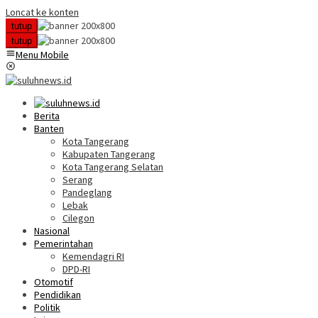
Loncat ke konten
tutup
tutup
Menu Mobile
Berita
Banten
Kota Tangerang
Kabupaten Tangerang
Kota Tangerang Selatan
Serang
Pandeglang
Lebak
Cilegon
Nasional
Pemerintahan
Kemendagri RI
DPD-RI
Otomotif
Pendidikan
Politik