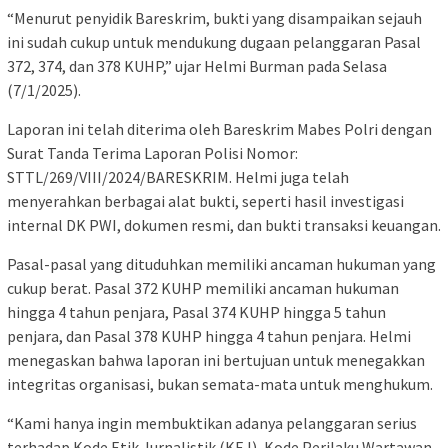
“Menurut penyidik Bareskrim, bukti yang disampaikan sejauh
ini sudah cukup untuk mendukung dugaan pelanggaran Pasal
372, 374, dan 378 KUHP,” ujar Helmi Burman pada Selasa
(7/1/2025).
Laporan ini telah diterima oleh Bareskrim Mabes Polri dengan
Surat Tanda Terima Laporan Polisi Nomor:
STTL/269/VIII/2024/BARESKRIM. Helmi juga telah
menyerahkan berbagai alat bukti, seperti hasil investigasi
internal DK PWI, dokumen resmi, dan bukti transaksi keuangan.
Pasal-pasal yang dituduhkan memiliki ancaman hukuman yang
cukup berat. Pasal 372 KUHP memiliki ancaman hukuman
hingga 4 tahun penjara, Pasal 374 KUHP hingga 5 tahun
penjara, dan Pasal 378 KUHP hingga 4 tahun penjara. Helmi
menegaskan bahwa laporan ini bertujuan untuk menegakkan
integritas organisasi, bukan semata-mata untuk menghukum.
“Kami hanya ingin membuktikan adanya pelanggaran serius
terhadap Kode Etik Jurnalistik (KEJ), Kode Perilaku Wartawan