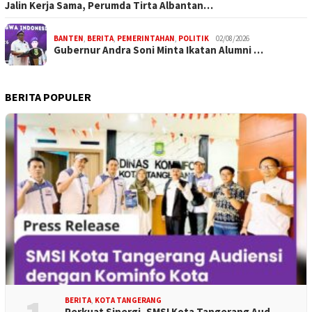
Jalin Kerja Sama, Perumda Tirta Albantan…
BANTEN
,
BERITA
,
PEMERINTAHAN
,
POLITIK
02/08/2026
Gubernur Andra Soni Minta Ikatan Alumni …
BERITA POPULER
BERITA
,
KOTA TANGERANG
Perkuat Sinergi, SMSI Kota Tangerang Aud…