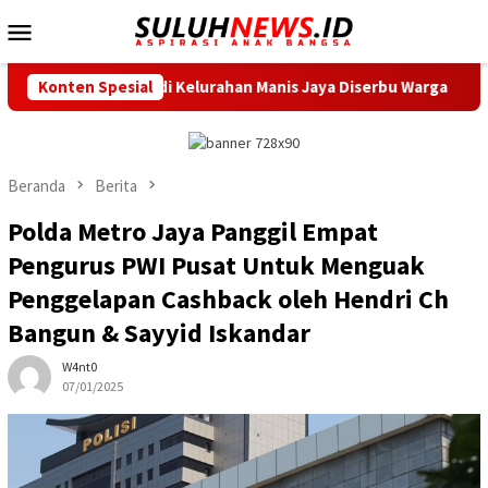
Loncat
Menu
ke
Mobile
konten
rah di Kelurahan Manis Jaya Diserbu Warga
Konten Spesial
Sambut HUT 
Beranda
Berita
Polda Metro Jaya Panggil Empat
Pengurus PWI Pusat Untuk Menguak
Penggelapan Cashback oleh Hendri Ch
Bangun & Sayyid Iskandar
W4nt0
07/01/2025