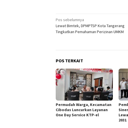
Navigasi
Pos sebelumnya
Lewat Bimtek, DPMPTSP Kota Tangerang
pos
Tingkatkan Pemahaman Perizinan UMKM
POS TERKAIT
Permudah Warga, Kecamatan
Pemk
Cibodas Luncurkan Layanan
Sine
One Day Service KTP-el
Lewa
2031