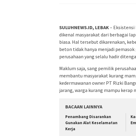
SULUHNEWS.ID, LEBAK
– Eksistensi
dikenal masyarakat dari berbagai la
biasa. Hal tersebut dikarenakan, ke
beton tidak hanya menjadi pemasok 
perusahaan yang selalu hadir diten
Maklum saja, sang pemilik perusaha
membantu masyarakat kurang mampu
kedermawanan owner PT Rizki Bangun
jarang, warga kurang mampu kerap 
BACAAN LAINNYA
Penambang Disarankan
Ka
Gunakan Alat Keselamatan
Em
Kerja