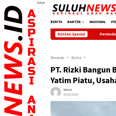
Loncat
tutup
ke
konten
BERITA
BANTEN
NASIONAL
PE
Permudah Warga, Kecamatan Cibo
Konten Spesial
Beranda
Berita
PT. Rizki Bangun 
Yatim Piatu, Usah
W4nt0
06/05/2026