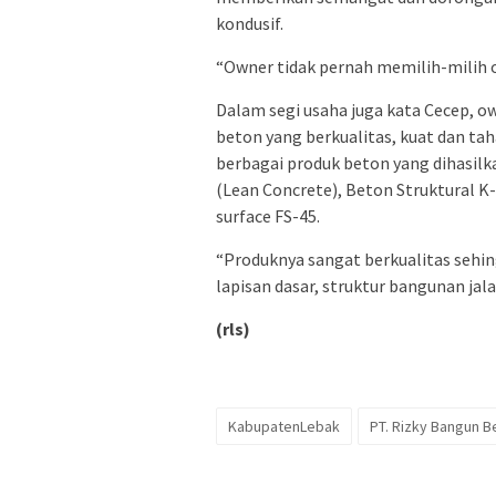
kondusif.
“Owner tidak pernah memilih-milih o
Dalam segi usaha juga kata Cecep, o
beton yang berkualitas, kuat dan ta
berbagai produk beton yang dihasilk
(Lean Concrete), Beton Struktural K-
surface FS-45.
“Produknya sangat berkualitas sehin
lapisan dasar, struktur bangunan jal
(rls)
KabupatenLebak
PT. Rizky Bangun B