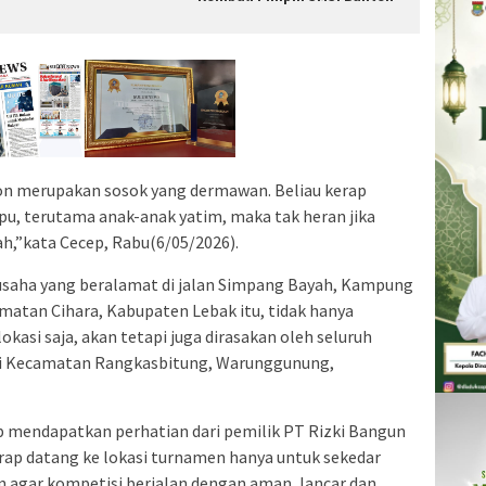
on merupakan sosok yang dermawan. Beliau kerap
 terutama anak-anak yatim, maka tak heran jika
ah,”kata Cecep, Rabu(6/05/2026).
usaha yang beralamat di jalan Simpang Bayah, Kampung
atan Cihara, Kabupaten Lebak itu, tidak hanya
okasi saja, akan tetapi juga dirasakan oleh seluruh
ri Kecamatan Rangkasbitung, Warunggunung,
rap mendapatkan perhatian dari pemilik PT Rizki Bangun
erap datang ke lokasi turnamen hanya untuk sekedar
agar kompetisi berjalan dengan aman, lancar dan