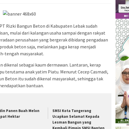
 PT Rizki Bangun Beton di Kabupaten Lebak sudah
pisan, mulai dari kalangan usaha sampai dengan rakyat
beradaan perusahaan yang bergerak dibidang pengadaan
produk beton saja, melainkan juga kerap menjadi
gah-tengah masyarakat.
an dikenal sebagai kaum dermawan. Lantaran, kerap
 terutama anak yatim Piatu. Menurut Cecep Casmadi,
 Beton itu sudah dikenal masyarakat, sehingga tak
mendapatkan bantuan.
din Panen Buah Melon
SMSI Kota Tangerang
pat Hektar
Ucapkan Selamat Kepada
Lesman Bangun yang
Kembali Pimpin SMSI Banten