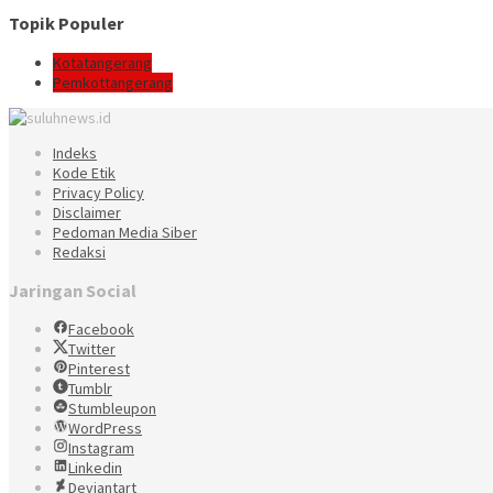
Topik Populer
Kotatangerang
Pemkottangerang
Indeks
Kode Etik
Privacy Policy
Disclaimer
Pedoman Media Siber
Redaksi
Jaringan Social
Facebook
Twitter
Pinterest
Tumblr
Stumbleupon
WordPress
Instagram
Linkedin
Deviantart