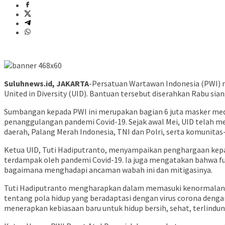
Suluhnews.id, JAKARTA
-Persatuan Wartawan Indonesia (PWI) m
United in Diversity (UID). Bantuan tersebut diserahkan Rabu sia
Sumbangan kepada PWI ini merupakan bagian 6 juta masker med
penanggulangan pandemi Covid-19. Sejak awal Mei, UID telah m
daerah, Palang Merah Indonesia, TNI dan Polri, serta komunita
Ketua UID, Tuti Hadiputranto, menyampaikan penghargaan kep
terdampak oleh pandemi Covid-19. Ia juga mengatakan bahwa fun
bagaimana menghadapi ancaman wabah ini dan mitigasinya.
Tuti Hadiputranto mengharapkan dalam memasuki kenormalan ba
tentang pola hidup yang beradaptasi dengan virus corona deng
menerapkan kebiasaan baru untuk hidup bersih, sehat, terlindungi