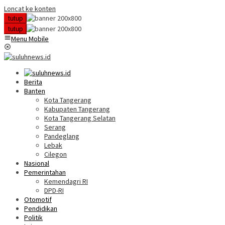
Loncat ke konten
tutup
tutup
Menu Mobile
Berita
Banten
Kota Tangerang
Kabupaten Tangerang
Kota Tangerang Selatan
Serang
Pandeglang
Lebak
Cilegon
Nasional
Pemerintahan
Kemendagri RI
DPD-RI
Otomotif
Pendidikan
Politik