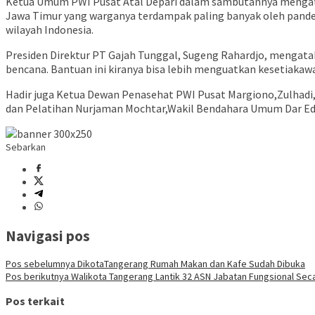
Ketua Umum PWI Pusat Atal Depari dalam sambutannya mengatak
Jawa Timur yang warganya terdampak paling banyak oleh pandemi
wilayah Indonesia.
Presiden Direktur PT Gajah Tunggal, Sugeng Rahardjo, menga
bencana. Bantuan ini kiranya bisa lebih menguatkan kesetiaka
Hadir juga Ketua Dewan Penasehat PWI Pusat Margiono,Zulhadi,W
dan Pelatihan Nurjaman Mochtar,Wakil Bendahara Umum Dar Edy 
Sebarkan
Navigasi pos
Pos sebelumnya
DikotaTangerang Rumah Makan dan Kafe Sudah Dibuka
Pos berikutnya
Walikota Tangerang Lantik 32 ASN Jabatan Fungsional Seca
Pos terkait