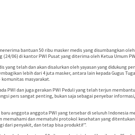
enerima bantuan 50 ribu masker medis yang disumbangkan oleh Y
ng (24/06) di kantor PWI Pusat yang diterima oleh Ketua Umum PWI
is yang telah dan akan disalurkan oleh yayasan yang didukung 
embagikan lebih dari 4 juta masker, antara lain kepada Gugus T
s- komunitas masyarakat.
ada PWI dan juga gerakan PWI Peduli yang telah terjun membant
gsi pers sangat penting, bukan saja sebagai penyebar informasi,
ru anggota anggota PWI yang tersebar di seluruh Indonesia me
an memahami dan mematuhi protokol kesehatan yang ditentukan. 
 dari penyakit, dan tetap bisa produktif”.