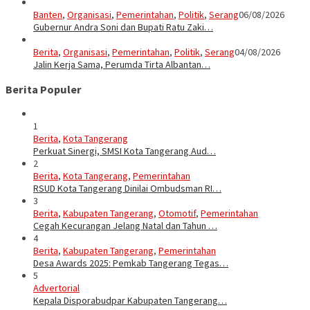
Banten
,
Organisasi
,
Pemerintahan
,
Politik
,
Serang
06/08/2026
Gubernur Andra Soni dan Bupati Ratu Zaki…
Berita
,
Organisasi
,
Pemerintahan
,
Politik
,
Serang
04/08/2026
Jalin Kerja Sama, Perumda Tirta Albantan…
Berita Populer
1
Berita
,
Kota Tangerang
Perkuat Sinergi, SMSI Kota Tangerang Aud…
2
Berita
,
Kota Tangerang
,
Pemerintahan
RSUD Kota Tangerang Dinilai Ombudsman RI…
3
Berita
,
Kabupaten Tangerang
,
Otomotif
,
Pemerintahan
Cegah Kecurangan Jelang Natal dan Tahun …
4
Berita
,
Kabupaten Tangerang
,
Pemerintahan
Desa Awards 2025: Pemkab Tangerang Tegas…
5
Advertorial
Kepala Disporabudpar Kabupaten Tangerang…