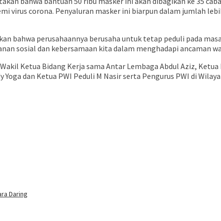
an bahwa bantuan 50 ribu masker ini akan dibagikan ke 35 caba
 virus corona. Penyaluran masker ini biarpun dalam jumlah lebih 
takan bahwa perusahaannya berusaha untuk tetap peduli pada m
wanan sosial dan kebersamaan kita dalam menghadapi ancaman wa
akil Ketua Bidang Kerja sama Antar Lembaga Abdul Aziz, Ketua B
Yoga dan Ketua PWI Peduli M Nasir serta Pengurus PWI di Wilay
ra Daring