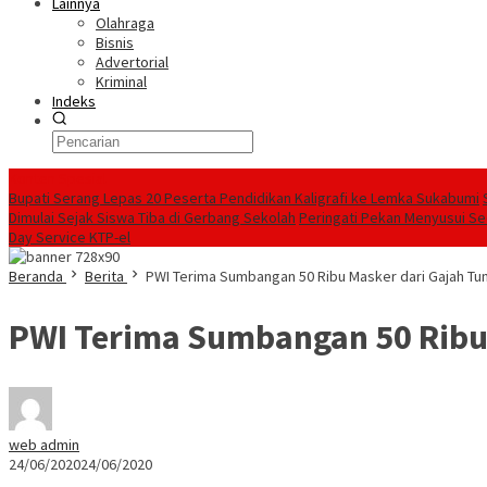
Lainnya
Olahraga
Bisnis
Advertorial
Kriminal
Indeks
Konten Spesial
Bupati Serang Lepas 20 Peserta Pendidikan Kaligrafi ke Lemka Sukabumi
Dimulai Sejak Siswa Tiba di Gerbang Sekolah
Peringati Pekan Menyusui Sed
Day Service KTP-el
Beranda
Berita
PWI Terima Sumbangan 50 Ribu Masker dari Gajah Tu
PWI Terima Sumbangan 50 Ribu 
web admin
24/06/2020
24/06/2020