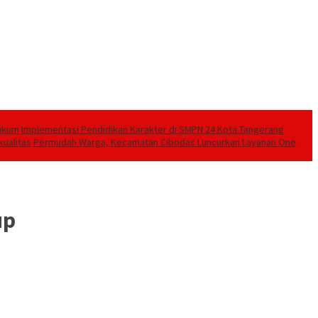
Hukum
Implementasi Pendidikan Karakter di SMPN 24 Kota Tangerang
kualitas
Permudah Warga, Kecamatan Cibodas Luncurkan Layanan One
up