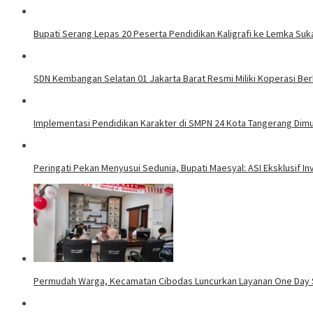
Bupati Serang Lepas 20 Peserta Pendidikan Kaligrafi ke Lemka Su
SDN Kembangan Selatan 01 Jakarta Barat Resmi Miliki Koperasi B
Implementasi Pendidikan Karakter di SMPN 24 Kota Tangerang Dimul
Peringati Pekan Menyusui Sedunia, Bupati Maesyal: ASI Eksklusif In
Permudah Warga, Kecamatan Cibodas Luncurkan Layanan One Day S