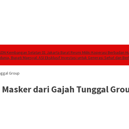
SDN Kembangan Selatan 01 Jakarta Barat Resmi Miliki Koperasi Berbadan 
unia, Bupati Maesyal: ASI Eksklusif Investasi untuk Generasi Sehat dan Ber
nggal Group
Masker dari Gajah Tunggal Gro