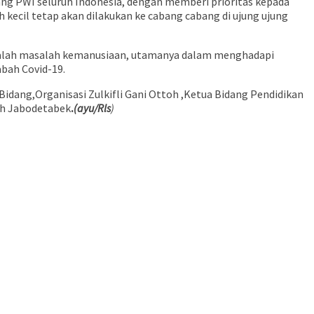
ng PWI seluruh Indonesia, dengan memberi prioritas kepada
kecil tetap akan dilakukan ke cabang cabang di ujung ujung
asalah masalah kemanusiaan, utamanya dalam menghadapi
bah Covid-19.
idang,Organisasi Zulkifli Gani Ottoh ,Ketua Bidang Pendidikan
ah Jabodetabek
.
(ayu/Rls
)