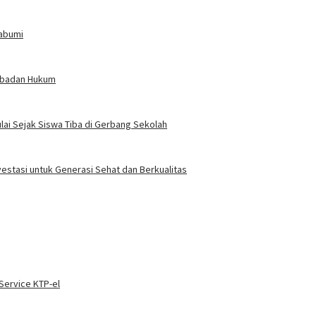
kabumi
erbadan Hukum
ai Sejak Siswa Tiba di Gerbang Sekolah
vestasi untuk Generasi Sehat dan Berkualitas
ervice KTP-el