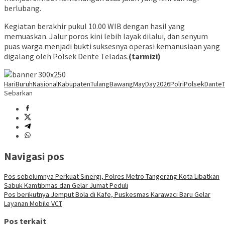
berlubang.
Kegiatan berakhir pukul 10.00 WIB dengan hasil yang
memuaskan. Jalur poros kini lebih layak dilalui, dan senyum
puas warga menjadi bukti suksesnya operasi kemanusiaan yang
digalang oleh Polsek Dente Teladas.
(tarmizi)
HariBuruhNasional
KabupatenTulangBawang
MayDay2026
Polri
PolsekDanteT
Sebarkan
Navigasi pos
Pos sebelumnya
Perkuat Sinergi, Polres Metro Tangerang Kota Libatkan
Sabuk Kamtibmas dan Gelar Jumat Peduli
Pos berikutnya
Jemput Bola di Kafe, Puskesmas Karawaci Baru Gelar
Layanan Mobile VCT
Pos terkait