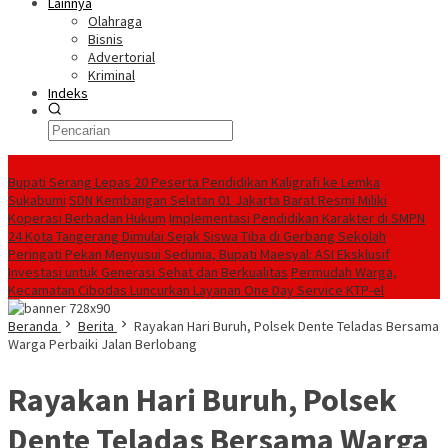
Lainnya
Olahraga
Bisnis
Advertorial
Kriminal
Indeks
Konten Spesial
Bupati Serang Lepas 20 Peserta Pendidikan Kaligrafi ke Lemka
Sukabumi
SDN Kembangan Selatan 01 Jakarta Barat Resmi Miliki
Koperasi Berbadan Hukum
Implementasi Pendidikan Karakter di SMPN
24 Kota Tangerang Dimulai Sejak Siswa Tiba di Gerbang Sekolah
Peringati Pekan Menyusui Sedunia, Bupati Maesyal: ASI Eksklusif
Investasi untuk Generasi Sehat dan Berkualitas
Permudah Warga,
Kecamatan Cibodas Luncurkan Layanan One Day Service KTP-el
Beranda
Berita
Rayakan Hari Buruh, Polsek Dente Teladas Bersama
Warga Perbaiki Jalan Berlobang
Rayakan Hari Buruh, Polsek
Dente Teladas Bersama Warga