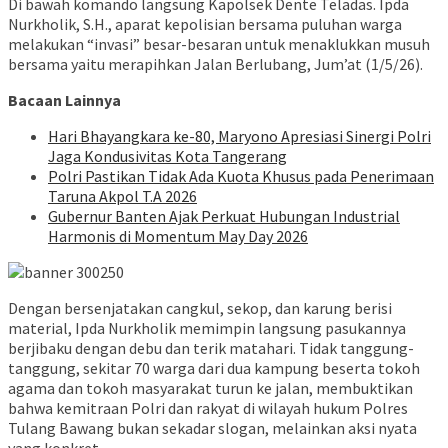
Di bawah komando langsung Kapolsek Dente Teladas. Ipda
Nurkholik, S.H., aparat kepolisian bersama puluhan warga
melakukan “invasi” besar-besaran untuk menaklukkan musuh
bersama yaitu merapihkan Jalan Berlubang, Jum’at (1/5/26).
Bacaan Lainnya
Hari Bhayangkara ke-80, Maryono Apresiasi Sinergi Polri
Jaga Kondusivitas Kota Tangerang
Polri Pastikan Tidak Ada Kuota Khusus pada Penerimaan
Taruna Akpol T.A 2026
Gubernur Banten Ajak Perkuat Hubungan Industrial
Harmonis di Momentum May Day 2026
Dengan bersenjatakan cangkul, sekop, dan karung berisi
material, Ipda Nurkholik memimpin langsung pasukannya
berjibaku dengan debu dan terik matahari. Tidak tanggung-
tanggung, sekitar 70 warga dari dua kampung beserta tokoh
agama dan tokoh masyarakat turun ke jalan, membuktikan
bahwa kemitraan Polri dan rakyat di wilayah hukum Polres
Tulang Bawang bukan sekadar slogan, melainkan aksi nyata