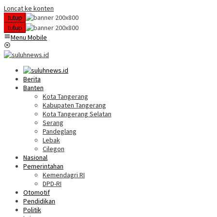
Loncat ke konten
tutup
tutup
Menu Mobile
Berita
Banten
Kota Tangerang
Kabupaten Tangerang
Kota Tangerang Selatan
Serang
Pandeglang
Lebak
Cilegon
Nasional
Pemerintahan
Kemendagri RI
DPD-RI
Otomotif
Pendidikan
Politik