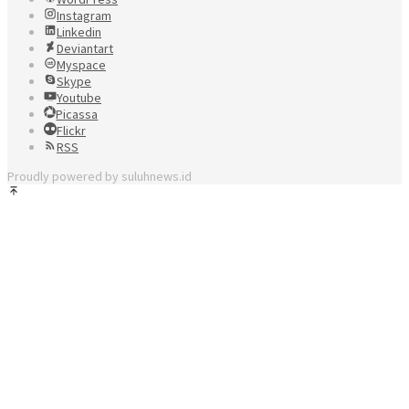
Instagram
Linkedin
Deviantart
Myspace
Skype
Youtube
Picassa
Flickr
RSS
Proudly powered by suluhnews.id