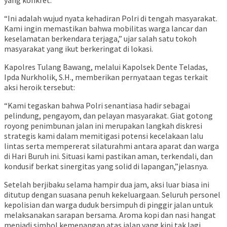
yang konkret.
“Ini adalah wujud nyata kehadiran Polri di tengah masyarakat.
Kami ingin memastikan bahwa mobilitas warga lancar dan
keselamatan berkendara terjaga,” ujar salah satu tokoh
masyarakat yang ikut berkeringat di lokasi.
Kapolres Tulang Bawang, melalui Kapolsek Dente Teladas,
Ipda Nurkholik, S.H., memberikan pernyataan tegas terkait
aksi heroik tersebut:
“Kami tegaskan bahwa Polri senantiasa hadir sebagai
pelindung, pengayom, dan pelayan masyarakat. Giat gotong
royong penimbunan jalan ini merupakan langkah diskresi
strategis kami dalam memitigasi potensi kecelakaan lalu
lintas serta mempererat silaturahmi antara aparat dan warga
di Hari Buruh ini. Situasi kami pastikan aman, terkendali, dan
kondusif berkat sinergitas yang solid di lapangan,”jelasnya.
Setelah berjibaku selama hampir dua jam, aksi luar biasa ini
ditutup dengan suasana penuh kekeluargaan. Seluruh personel
kepolisian dan warga duduk bersimpuh di pinggir jalan untuk
melaksanakan sarapan bersama. Aroma kopi dan nasi hangat
menjadi simbol kemenangan atas jalan yang kini tak lagi