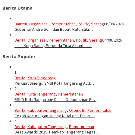
Berita Utama
Banten
,
Organisasi
,
Pemerintahan
,
Politik
,
Serang
06/08/2026
Gubernur Andra Soni dan Bupati Ratu Zaki…
Berita
,
Organisasi
,
Pemerintahan
,
Politik
,
Serang
04/08/2026
Jalin Kerja Sama, Perumda Tirta Albantan…
Berita Populer
1
Berita
,
Kota Tangerang
Perkuat Sinergi, SMSI Kota Tangerang Aud…
2
Berita
,
Kota Tangerang
,
Pemerintahan
RSUD Kota Tangerang Dinilai Ombudsman RI…
3
Berita
,
Kabupaten Tangerang
,
Otomotif
,
Pemerintahan
Cegah Kecurangan Jelang Natal dan Tahun …
4
Berita
,
Kabupaten Tangerang
,
Pemerintahan
Desa Awards 2025: Pemkab Tangerang Tegas…