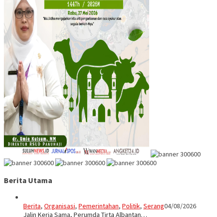
Berita Utama
Berita
,
Organisasi
,
Pemerintahan
,
Politik
,
Serang
04/08/2026
Jalin Kerja Sama, Perumda Tirta Albantan…