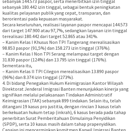
sebanyak 144.573 paspor, serta menerbitkan izin tinggal
sebanyak 180.442 izin tinggal, sebagai bentuk peningkatan
kualitas pelayanan publik yang cepat, transparan, dan
berorientasi pada kepuasan masyarakat.
Secara keseluruhan, realisasi layanan paspor mencapai 144.573
dari target 147.900 atau 97,7%, sedangkan layanan izin tinggal
terealisasi 180.442 dari target 52.865 atau 341%.
– Kanim Kelas I Khusus Non TPI Tangerang merealisasikan
98.853 paspor (91,5%) dan 158.273 izin tinggal (376%).
– Kanim Kelas I Non TPI Serang melampaui target dengan
31.830 paspor (124%) dan 13.795 izin tinggal (176%).
Sementara itu,
– Kanim Kelas II TPI Cilegon merealisasikan 13.890 paspor
(96%) dan 8.374 izin tinggal (273%).
4. Di bidang Penegakan Hukum Keimigrasian Kantor Wilayah
Direktorat Jenderal Imigrasi Banten menunjukkan kinerja yang
signifikan melalui pelaksanaan Tindakan Administratif
Keimigrasian (TAK) sebanyak 899 tindakan. Selain itu, telah
ditangani 19 kasus pro justitia, dengan rincian 3 kasus telah
berkekuatan hukum tetap (inkrah), 6 kasus berada pada tahap
penerbitan Surat Pemberitahuan Dimulainya Penyidikan
(SPDP), serta 10 kasus masih dalam tahap prapenyidikan.
Capaian ini mencerminkan komitmen Kanwil Imigrasi Banten