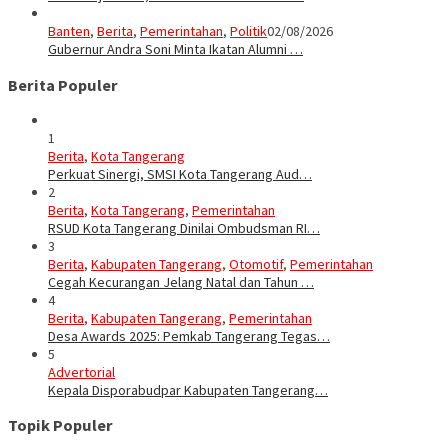
Banten
,
Berita
,
Pemerintahan
,
Politik
02/08/2026
Gubernur Andra Soni Minta Ikatan Alumni …
Berita Populer
1
Berita
,
Kota Tangerang
Perkuat Sinergi, SMSI Kota Tangerang Aud…
2
Berita
,
Kota Tangerang
,
Pemerintahan
RSUD Kota Tangerang Dinilai Ombudsman RI…
3
Berita
,
Kabupaten Tangerang
,
Otomotif
,
Pemerintahan
Cegah Kecurangan Jelang Natal dan Tahun …
4
Berita
,
Kabupaten Tangerang
,
Pemerintahan
Desa Awards 2025: Pemkab Tangerang Tegas…
5
Advertorial
Kepala Disporabudpar Kabupaten Tangerang…
Topik Populer