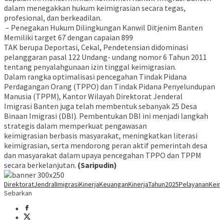
dalam menegakkan hukum keimigrasian secara tegas,
profesional, dan berkeadilan.
– Penegakan Hukum Dilingkungan Kanwil Ditjenim Banten
Memiliki target 67 dengan capaian 899
TAK berupa Deportasi, Cekal, Pendetensian didominasi
pelanggaran pasal 122 Undang- undang nomor 6 Tahun 2011
tentang penyalahgunaan izin tinggal keimigrasian.
Dalam rangka optimalisasi pencegahan Tindak Pidana
Perdagangan Orang (TPPO) dan Tindak Pidana Penyelundupan
Manusia (TPPM), Kantor Wilayah Direktorat Jenderal
Imigrasi Banten juga telah membentuk sebanyak 25 Desa
Binaan Imigrasi (DBI). Pembentukan DBI ini menjadi langkah
strategis dalam memperkuat pengawasan
keimigrasian berbasis masyarakat, meningkatkan literasi
keimigrasian, serta mendorong peran aktif pemerintah desa
dan masyarakat dalam upaya pencegahan TPPO dan TPPM
secara berkelanjutan.
(Saripudin)
DirektoratJendralImigrasi
KinerjaKeuangan
KinerjaTahun2025
PelayananKei
Sebarkan