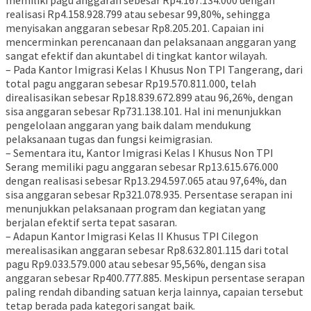
memiliki pagu anggaran sebesar Rp4.167.134.000 dengan
realisasi Rp4.158.928.799 atau sebesar 99,80%, sehingga
menyisakan anggaran sebesar Rp8.205.201. Capaian ini
mencerminkan perencanaan dan pelaksanaan anggaran yang
sangat efektif dan akuntabel di tingkat kantor wilayah.
– Pada Kantor Imigrasi Kelas I Khusus Non TPI Tangerang, dari
total pagu anggaran sebesar Rp19.570.811.000, telah
direalisasikan sebesar Rp18.839.672.899 atau 96,26%, dengan
sisa anggaran sebesar Rp731.138.101. Hal ini menunjukkan
pengelolaan anggaran yang baik dalam mendukung
pelaksanaan tugas dan fungsi keimigrasian.
– Sementara itu, Kantor Imigrasi Kelas I Khusus Non TPI
Serang memiliki pagu anggaran sebesar Rp13.615.676.000
dengan realisasi sebesar Rp13.294.597.065 atau 97,64%, dan
sisa anggaran sebesar Rp321.078.935. Persentase serapan ini
menunjukkan pelaksanaan program dan kegiatan yang
berjalan efektif serta tepat sasaran.
– Adapun Kantor Imigrasi Kelas II Khusus TPI Cilegon
merealisasikan anggaran sebesar Rp8.632.801.115 dari total
pagu Rp9.033.579.000 atau sebesar 95,56%, dengan sisa
anggaran sebesar Rp400.777.885. Meskipun persentase serapan
paling rendah dibanding satuan kerja lainnya, capaian tersebut
tetap berada pada kategori sangat baik.