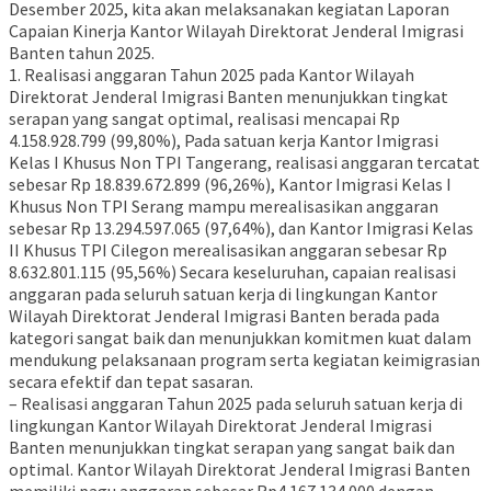
Desember 2025, kita akan melaksanakan kegiatan Laporan
Capaian Kinerja Kantor Wilayah Direktorat Jenderal Imigrasi
Banten tahun 2025.
1. Realisasi anggaran Tahun 2025 pada Kantor Wilayah
Direktorat Jenderal Imigrasi Banten menunjukkan tingkat
serapan yang sangat optimal, realisasi mencapai Rp
4.158.928.799 (99,80%), Pada satuan kerja Kantor Imigrasi
Kelas I Khusus Non TPI Tangerang, realisasi anggaran tercatat
sebesar Rp 18.839.672.899 (96,26%), Kantor Imigrasi Kelas I
Khusus Non TPI Serang mampu merealisasikan anggaran
sebesar Rp 13.294.597.065 (97,64%), dan Kantor Imigrasi Kelas
II Khusus TPI Cilegon merealisasikan anggaran sebesar Rp
8.632.801.115 (95,56%) Secara keseluruhan, capaian realisasi
anggaran pada seluruh satuan kerja di lingkungan Kantor
Wilayah Direktorat Jenderal Imigrasi Banten berada pada
kategori sangat baik dan menunjukkan komitmen kuat dalam
mendukung pelaksanaan program serta kegiatan keimigrasian
secara efektif dan tepat sasaran.
– Realisasi anggaran Tahun 2025 pada seluruh satuan kerja di
lingkungan Kantor Wilayah Direktorat Jenderal Imigrasi
Banten menunjukkan tingkat serapan yang sangat baik dan
optimal. Kantor Wilayah Direktorat Jenderal Imigrasi Banten