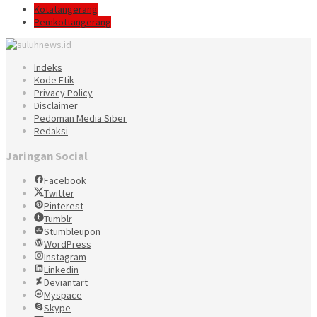
Kotatangerang
Pemkottangerang
Indeks
Kode Etik
Privacy Policy
Disclaimer
Pedoman Media Siber
Redaksi
Jaringan Social
Facebook
Twitter
Pinterest
Tumblr
Stumbleupon
WordPress
Instagram
Linkedin
Deviantart
Myspace
Skype