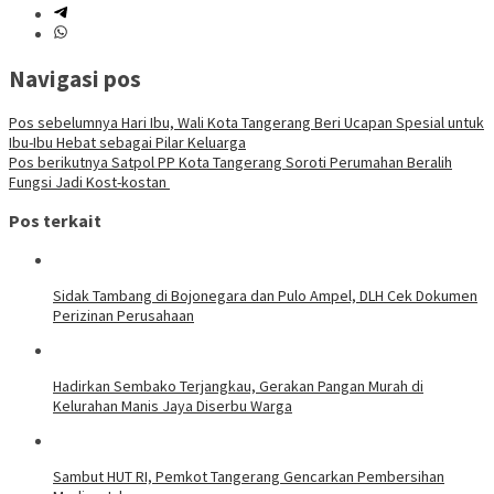
Navigasi pos
Pos sebelumnya
Hari Ibu, Wali Kota Tangerang Beri Ucapan Spesial untuk
Ibu-Ibu Hebat sebagai Pilar Keluarga
Pos berikutnya
‎Satpol PP Kota Tangerang Soroti Perumahan Beralih
Fungsi Jadi Kost-kostan ‎
Pos terkait
Sidak Tambang di Bojonegara dan Pulo Ampel, DLH Cek Dokumen
Perizinan Perusahaan
Hadirkan Sembako Terjangkau, Gerakan Pangan Murah di
Kelurahan Manis Jaya Diserbu Warga
Sambut HUT RI, Pemkot Tangerang Gencarkan Pembersihan