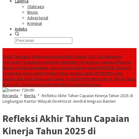
Lainnya
Olahraga
Bisnis
Advertorial
Kriminal
Indeks
Konten Spesial
Sidak Tambang di Bojonegara dan Pulo Ampel, DLH Cek Dokumen
Perizinan Perusahaan
Hadirkan Sembako Terjangkau, Gerakan Pangan
Murah di Kelurahan Manis Jaya Diserbu Warga
Sambut HUT RI, Pemkot
Tangerang Gencarkan Pembersihan Median Jalan
TP PKK Provinsi
Banten dan Kota Tangerang Gelar Program PKK Mengajar di SKH An Nuur
Wali Kota Tangerang Sachrudin Minta Dukungan Pusat
Beranda
Berita
Refleksi Akhir Tahun Capaian Kinerja Tahun 2025 di
Lingkungan Kantor Wilayah Direktorat Jendral Imigrasi Banten
Refleksi Akhir Tahun Capaian
Kinerja Tahun 2025 di