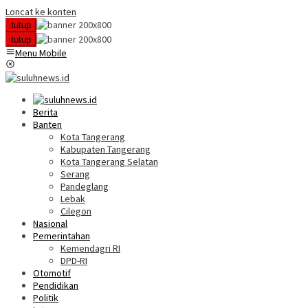
Loncat ke konten
tutup
tutup
Menu Mobile
Berita
Banten
Kota Tangerang
Kabupaten Tangerang
Kota Tangerang Selatan
Serang
Pandeglang
Lebak
Cilegon
Nasional
Pemerintahan
Kemendagri RI
DPD-RI
Otomotif
Pendidikan
Politik