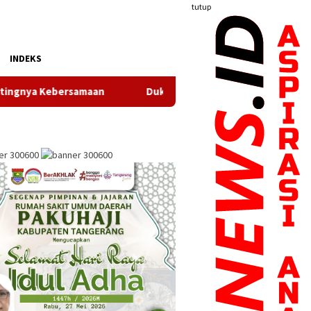
tutup
INDEKS
samaan
Dukung Gerak Jalan Santai HUT RI, Puskesmas Pa