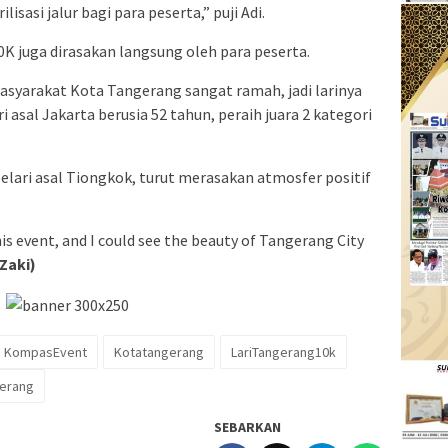
isasi jalur bagi para peserta,” puji Adi.
 juga dirasakan langsung oleh para peserta.
 masyarakat Kota Tangerang sangat ramah, jadi larinya
 asal Jakarta berusia 52 tahun, peraih juara 2 kategori
pelari asal Tiongkok, turut merasakan atmosfer positif
his event, and I could see the beauty of Tangerang City
(Zaki)
KompasEvent
Kotatangerang
LariTangerang10k
erang
SEBARKAN