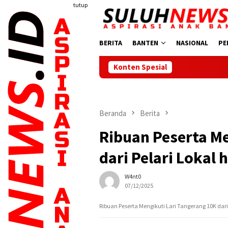
Loncat
tutup
ke
konten
BERITA
BANTEN
NASIONAL
PE
Konten Spesial
Jalan S
Beranda
Berita
Ribuan Peserta Me
dari Pelari Lokal
W4nt0
07/12/2025
Ribuan Peserta Mengikuti Lari Tangerang 10K dar