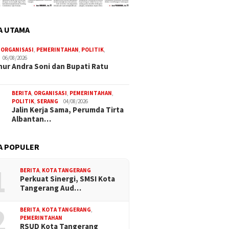
A UTAMA
,
ORGANISASI
,
PEMERINTAHAN
,
POLITIK
,
06/08/2026
ur Andra Soni dan Bupati Ratu
BERITA
,
ORGANISASI
,
PEMERINTAHAN
,
POLITIK
,
SERANG
04/08/2026
Jalin Kerja Sama, Perumda Tirta
Albantan…
A POPULER
1
BERITA
,
KOTA TANGERANG
Perkuat Sinergi, SMSI Kota
Tangerang Aud…
2
BERITA
,
KOTA TANGERANG
,
PEMERINTAHAN
RSUD Kota Tangerang