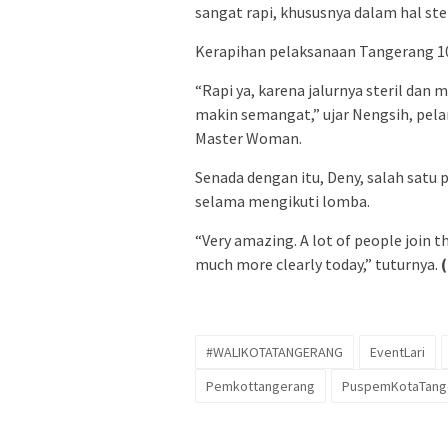
sangat rapi, khususnya dalam hal steril
Kerapihan pelaksanaan Tangerang 10K
“Rapi ya, karena jalurnya steril dan
makin semangat,” ujar Nengsih, pelari
Master Woman.
Senada dengan itu, Deny, salah satu 
selama mengikuti lomba.
“Very amazing. A lot of people join t
much more clearly today,” tuturnya.
#WALIKOTATANGERANG
EventLari
Pemkottangerang
PuspemKotaTang