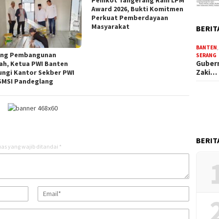
Pemkot Tangerang Raih LPM
Award 2026, Bukti Komitmen
Perkuat Pemberdayaan
Masyarakat
BERIT
BANTEN
ng Pembangunan
SERANG
Gubern
ah, Ketua PWI Banten
Zaki…
ungi Kantor Sekber PWI
SMSI Pandeglang
BERIT
as yang wajib ditandai
*