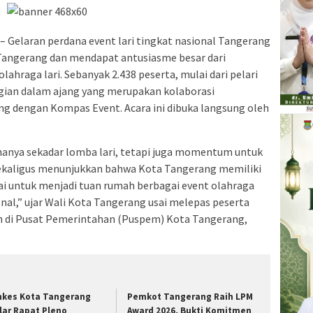
– Gelaran perdana event lari tingkat nasional Tangerang
 Tangerang dan mendapat antusiasme besar dari
ahraga lari. Sebanyak 2.438 peserta, mulai dari pelari
gian dalam ajang yang merupakan kolaborasi
 dengan Kompas Event. Acara ini dibuka langsung oleh
hanya sekadar lomba lari, tetapi juga momentum untuk
kaligus menunjukkan bahwa Kota Tangerang memiliki
ai untuk menjadi tuan rumah berbagai event olahraga
nal,” ujar Wali Kota Tangerang usai melepas peserta
sh di Pusat Pemerintahan (Puspem) Kota Tangerang,
nkes Kota Tangerang
Pemkot Tangerang Raih LPM
lar Rapat Pleno
Award 2026, Bukti Komitmen