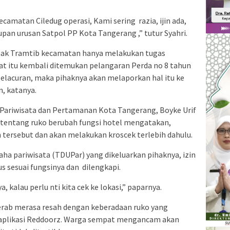
ecamatan Ciledug operasi, Kami sering razia, ijin ada,
pan urusan Satpol PP Kota Tangerang ,” tutur Syahri.
ihak Tramtib kecamatan hanya melakukan tugas
at itu kembali ditemukan pelangaran Perda no 8 tahun
elacuran, maka pihaknya akan melaporkan hal itu ke
, katanya.
 Pariwisata dan Pertamanan Kota Tangerang, Boyke Urif
tentang ruko berubah fungsi hotel mengatakan,
 tersebut dan akan melakukan kroscek terlebih dahulu.
saha pariwisata (TDUPar) yang dikeluarkan pihaknya, izin
s sesuai fungsinya dan dilengkapi.
 kalau perlu nti kita cek ke lokasi,” paparnya.
rab merasa resah dengan keberadaan ruko yang
plikasi Reddoorz. Warga sempat mengancam akan