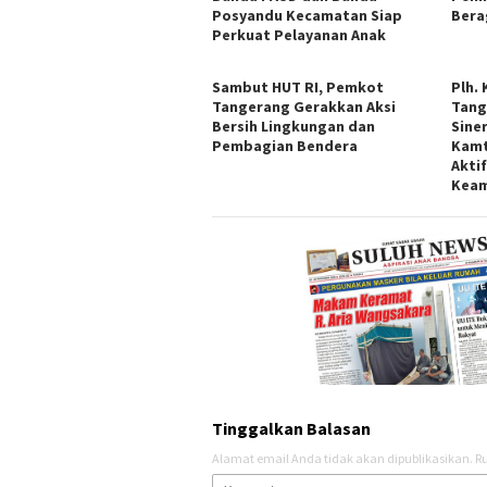
Posyandu Kecamatan Siap
Bera
Perkuat Pelayanan Anak
Sambut HUT RI, Pemkot
Plh.
Tangerang Gerakkan Aksi
Tang
Bersih Lingkungan dan
Sine
Pembagian Bendera
Kamt
Akti
Kea
Tinggalkan Balasan
Alamat email Anda tidak akan dipublikasikan.
Ru