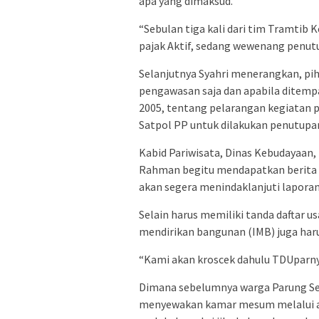
apa yang dimaksud.
“Sebulan tiga kali dari tim Tramtib K
pajak Aktif, sedang wewenang penutu
Selanjutnya Syahri menerangkan, p
pengawasan saja dan apabila ditemp
2005, tentang pelarangan kegiatan p
Satpol PP untuk dilakukan penutupan
Kabid Pariwisata, Dinas Kebudayaan,
Rahman begitu mendapatkan berita 
akan segera menindaklanjuti laporan
Selain harus memiliki tanda daftar u
mendirikan bangunan (IMB) juga haru
“Kami akan kroscek dahulu TDUparnya,
Dimana sebelumnya warga Parung Se
menyewakan kamar mesum melalui a