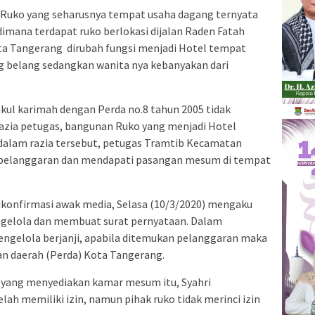
 Ruko yang seharusnya tempat usaha dagang ternyata
dimana terdapat ruko berlokasi dijalan Raden Fatah
ta Tangerang dirubah fungsi menjadi Hotel tempat
ung belang sedangkan wanita nya kebanyakan dari
ul karimah dengan Perda no.8 tahun 2005 tidak
irazia petugas, bangunan Ruko yang menjadi Hotel
 dalam razia tersebut, petugas Tramtib Kecamatan
 pelanggaran dan mendapati pasangan mesum di tempat
 dikonfirmasi awak media, Selasa (10/3/2020) mengaku
ngelola dan membuat surat pernyataan. Dalam
k pengelola berjanji, apabila ditemukan pelanggaran maka
an daerah (Perda) Kota Tangerang.
ko yang menyediakan kamar mesum itu, Syahri
ah memiliki izin, namun pihak ruko tidak merinci izin