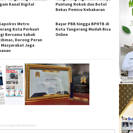
gam Kanal Digital
Puntung Rokok dan Botol
Bekas Pemicu Kebakaran
 Kapolres Metro
Bayar PBB hingga BPHTB di
erang Kota Perkuat
Kota Tangerang Mudah Bisa
rgi Bersama Sabuk
Online
ibmas, Dorong Peran
f Masyarakat Jaga
manan
as yang wajib ditandai
*