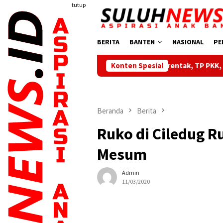
Loncat
tutup
ke
konten
BERITA
BANTEN
NASIONAL
PE
Dilantik Serentak, TP PKK, Bunda PAUD dan Bund
Konten Spesial
Beranda
Berita
Ruko di Ciledug R
Mesum
Admin
11/03/2020