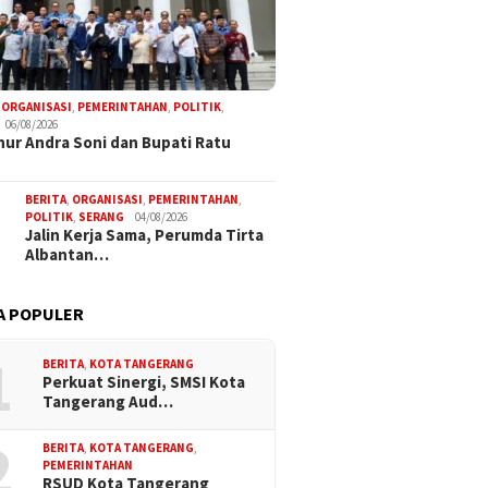
,
ORGANISASI
,
PEMERINTAHAN
,
POLITIK
,
06/08/2026
ur Andra Soni dan Bupati Ratu
BERITA
,
ORGANISASI
,
PEMERINTAHAN
,
POLITIK
,
SERANG
04/08/2026
Jalin Kerja Sama, Perumda Tirta
Albantan…
A POPULER
1
BERITA
,
KOTA TANGERANG
Perkuat Sinergi, SMSI Kota
Tangerang Aud…
2
BERITA
,
KOTA TANGERANG
,
PEMERINTAHAN
RSUD Kota Tangerang