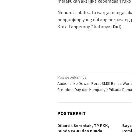
melakukan aksi jika keberadaan ruko i
Menurut salah satu warga mengatakan
pengunjung yang datang berpasang 
Kota Tangerang,” katanya.(
Dul
)
Navigasi
Pos sebelumnya
Audiensi ke Dewan Pers, SMSI Bahas Worl
pos
Freedom Day dan Kampanye Pilkada Dama
POS TERKAIT
Dilantik Serentak, TP PKK,
Baya
Bunda PAUD dan Bunda
Pemk