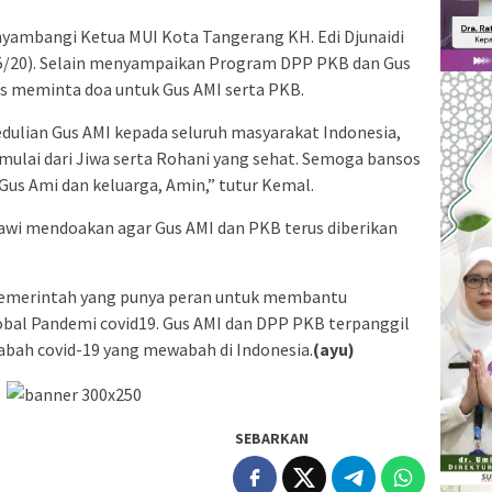
ambangi Ketua MUI Kota Tangerang KH. Edi Djunaidi
5/20). Selain menyampaikan Program DPP PKB dan Gus
us meminta doa untuk Gus AMI serta PKB.
dulian Gus AMI kepada seluruh masyarakat Indonesia,
ulai dari Jiwa serta Rohani yang sehat. Semoga bansos
Gus Ami dan keluarga, Amin,” tutur Kemal.
awawi mendoakan agar Gus AMI dan PKB terus diberikan
emerintah yang punya peran untuk membantu
obal Pandemi covid19. Gus AMI dan DPP PKB terpanggil
abah covid-19 yang mewabah di Indonesia.
(ayu)
SEBARKAN