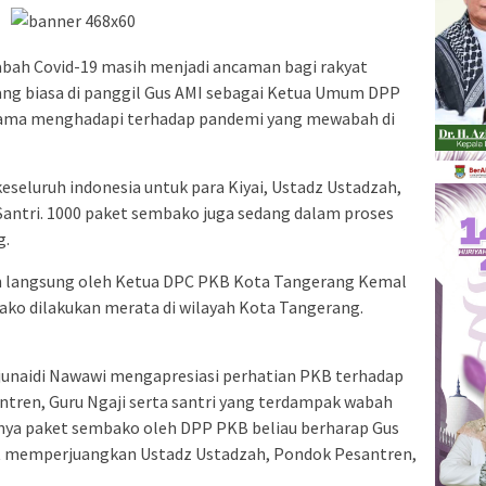
bah Covid-19 masih menjadi ancaman bagi rakyat
yang biasa di panggil Gus AMI sebagai Ketua Umum DPP
ama menghadapi terhadap pandemi yang mewabah di
eseluruh indonesia untuk para Kiyai, Ustadz Ustadzah,
Santri. 1000 paket sembako juga sedang dalam proses
g.
 langsung oleh Ketua DPC PKB Kota Tangerang Kemal
ako dilakukan merata di wilayah Kota Tangerang.
junaidi Nawawi mengapresiasi perhatian PKB terhadap
ntren, Guru Ngaji serta santri yang terdampak wabah
nya paket sembako oleh DPP PKB beliau berharap Gus
at memperjuangkan Ustadz Ustadzah, Pondok Pesantren,