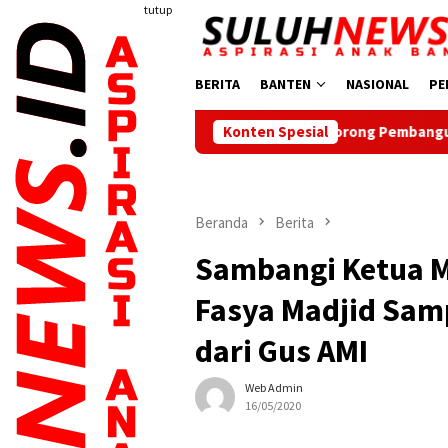
Loncat
tutup
ke
konten
BERITA
BANTEN
NASIONAL
PE
Dorong Pembangunan Daerah, Ketua PWI B
Konten Spesial
Beranda
Berita
Sambangi Ketua M
Fasya Madjid Sam
dari Gus AMI
Web Admin
16/05/2020