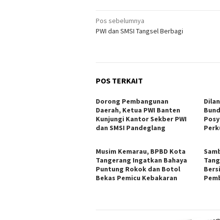
Navigasi
Pos sebelumnya
PWI dan SMSI Tangsel Berbagi
pos
POS TERKAIT
Dorong Pembangunan
Dila
Daerah, Ketua PWI Banten
Bund
Kunjungi Kantor Sekber PWI
Posy
dan SMSI Pandeglang
Perk
Musim Kemarau, BPBD Kota
Samb
Tangerang Ingatkan Bahaya
Tang
Puntung Rokok dan Botol
Bers
Bekas Pemicu Kebakaran
Pemb