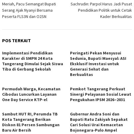
Meriah, Pacu Semangat Bupati
Sachrudin: Parpol Harus Jadi Pusat
pos
Serang Ajak Nyanyi Bersama
Pendidikan Politik untuk Cetak
Peserta FLS3N dan O2SN
Kader Berkualitas
POS TERKAIT
Implementasi Pendidikan
Peringati Pekan Menyusui
Karakter di SMPN 24 Kota
Sedunia, Bupati Maesyal: ASI
Tangerang Dimulai Sejak Siswa
Eksklusif Investasi untuk
Tiba di Gerbang Sekolah
Generasi Sehat dan
Berkualitas
Permudah Warga, Kecamatan
Pemkot Tangerang Perkuat
Cibodas Luncurkan Layanan
Sinergi Pelayanan Sosial Lewat
One Day Service KTP-el
Pengukuhan IPSM 2026–2031
Sambut HUT RI, Perumda TB
Gubernur Andra Soni dan
Kota Tangerang Berikan
Bupati Ratu Zakiyah Sepakat
Diskon 81 Persen Sambungan
Cari Solusi Urai Kemacetan
Baru Air Bersih
Bojonegara-Pulo Ampel