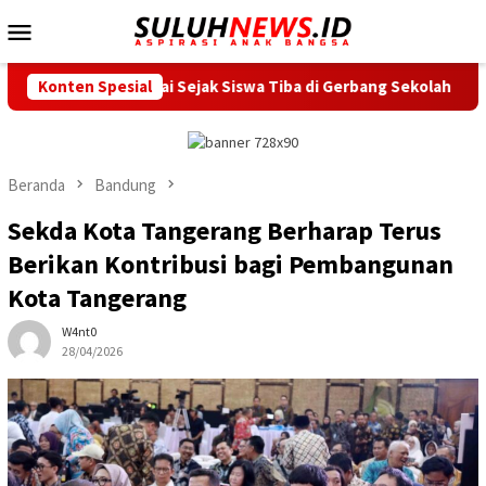
Loncat
Menu
ke
Mobile
konten
Dimulai Sejak Siswa Tiba di Gerbang Sekolah
Konten Spesial
Peringati P
Beranda
Bandung
Sekda Kota Tangerang Berharap Terus
Berikan Kontribusi bagi Pembangunan
Kota Tangerang
W4nt0
28/04/2026