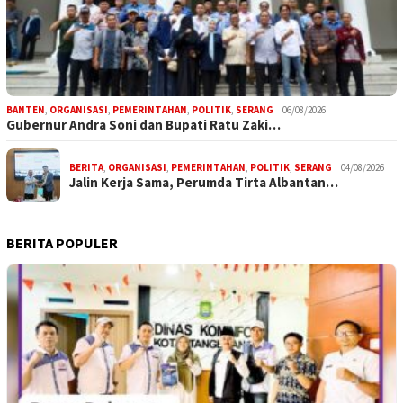
BANTEN
,
ORGANISASI
,
PEMERINTAHAN
,
POLITIK
,
SERANG
06/08/2026
Gubernur Andra Soni dan Bupati Ratu Zaki…
BERITA
,
ORGANISASI
,
PEMERINTAHAN
,
POLITIK
,
SERANG
04/08/2026
Jalin Kerja Sama, Perumda Tirta Albantan…
BERITA POPULER