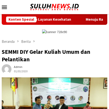
Loncat
Menu
ke
Mobile
konten
rkan Layanan Kesehatan
Konten Spesial
Menuju Race Day, City Touchdow
Beranda
Berita
SEMMI DIY Gelar Kuliah Umum dan
Pelantikan
Admin
01/03/2020