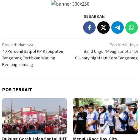
SEBARKAN
Navigasi
Pos sebelumnya
Pos berikutnya
40 Personil Satpol PP Kabupaten
Band Ungu “Menghipnotis” Di
pos
Tangerang Tertibkan Warung
Culinary Night Hut Kota Tangerang
Remang-remang
POS TERKAIT
Dukung Gerak Jalan Santai HUT
Menuju Race Day, City