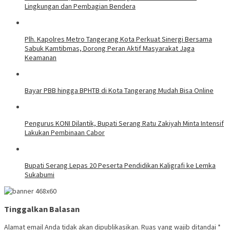
Lingkungan dan Pembagian Bendera
Plh. Kapolres Metro Tangerang Kota Perkuat Sinergi Bersama
Sabuk Kamtibmas, Dorong Peran Aktif Masyarakat Jaga
Keamanan
Bayar PBB hingga BPHTB di Kota Tangerang Mudah Bisa Online
Pengurus KONI Dilantik, Bupati Serang Ratu Zakiyah Minta Intensif
Lakukan Pembinaan Cabor
Bupati Serang Lepas 20 Peserta Pendidikan Kaligrafi ke Lemka
Sukabumi
Tinggalkan Balasan
Alamat email Anda tidak akan dipublikasikan.
Ruas yang wajib ditandai
*