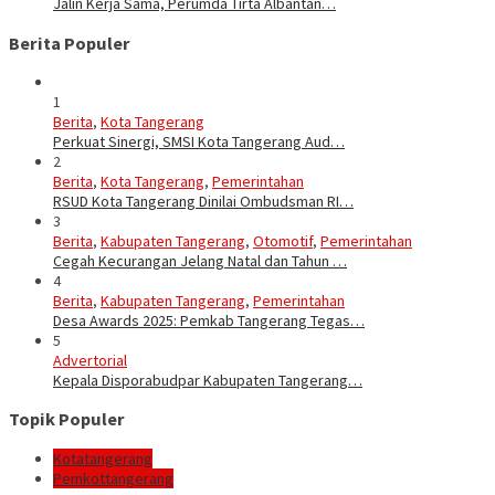
Jalin Kerja Sama, Perumda Tirta Albantan…
Berita Populer
1
Berita
,
Kota Tangerang
Perkuat Sinergi, SMSI Kota Tangerang Aud…
2
Berita
,
Kota Tangerang
,
Pemerintahan
RSUD Kota Tangerang Dinilai Ombudsman RI…
3
Berita
,
Kabupaten Tangerang
,
Otomotif
,
Pemerintahan
Cegah Kecurangan Jelang Natal dan Tahun …
4
Berita
,
Kabupaten Tangerang
,
Pemerintahan
Desa Awards 2025: Pemkab Tangerang Tegas…
5
Advertorial
Kepala Disporabudpar Kabupaten Tangerang…
Topik Populer
Kotatangerang
Pemkottangerang