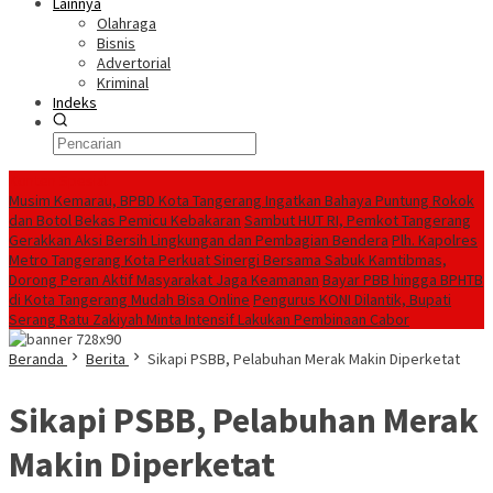
Lainnya
Olahraga
Bisnis
Advertorial
Kriminal
Indeks
Konten Spesial
Musim Kemarau, BPBD Kota Tangerang Ingatkan Bahaya Puntung Rokok
dan Botol Bekas Pemicu Kebakaran
Sambut HUT RI, Pemkot Tangerang
Gerakkan Aksi Bersih Lingkungan dan Pembagian Bendera
Plh. Kapolres
Metro Tangerang Kota Perkuat Sinergi Bersama Sabuk Kamtibmas,
Dorong Peran Aktif Masyarakat Jaga Keamanan
Bayar PBB hingga BPHTB
di Kota Tangerang Mudah Bisa Online
Pengurus KONI Dilantik, Bupati
Serang Ratu Zakiyah Minta Intensif Lakukan Pembinaan Cabor
Beranda
Berita
Sikapi PSBB, Pelabuhan Merak Makin Diperketat
Sikapi PSBB, Pelabuhan Merak
Makin Diperketat