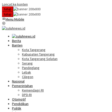
Loncat ke konten
tutup
tutup
Menu Mobile
Berita
Banten
Kota Tangerang
Kabupaten Tangerang
Kota Tangerang Selatan
Serang
Pandeglang
Lebak
Cilegon
Nasional
Pemerintahan
Kemendagri RI
DPD-RI
Otomotif
Pendidikan
Politik