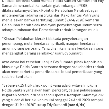
Dilokasi berbeda Kabid Humas Polda Banten Kombes Pol Edy
Sumardi menambahkan selain giat imbangan PSBB,
dilaksanakannya Check Point di Pelabuhan Merak sebagai
implementasi adanya instruksi dari Kakorlantas Polri yang
menjelaskan bahwa terhitung Jumat ( 24/4/2020) kemarin
Pelabuhan Merak tidak melayani penyebrangan umum serta
adanya himbauan dari Pemerintah terkait larangan mudik.
“Khusus Pelabuhan Merak tidak ada penyeberangan
penumpang, mulai kendaraan pribadi, maupun kendaraan
umum, orang perorang. Yang diizinkan hanya kendaraan yang
mengangkut barang sembako,” ujar Edy Sumardi.
Atas dasar hal tersebut, lanjut Edy Sumardi pihak Kepolisian
khususnya Polda Banten bersama dengan stakeholder terkait
akan memperketat pemeriksaan di lokasi pemeriksaan yang
sudah di tentukan
“Sebanyak 15 titik check point yang ada di wilayah hukum
Polda Banten yang akan kami perketat, dalam pelaksanaan
kegiatan tersebut di beri sandi Operasi Ketupat Kalimaya 2020
yang sudah di berlakukan mulai tanggal 24 April 2020 sampai
dengan 31 Mei 2020” tutup Edy Sumardi.(
santi
/
rls
)