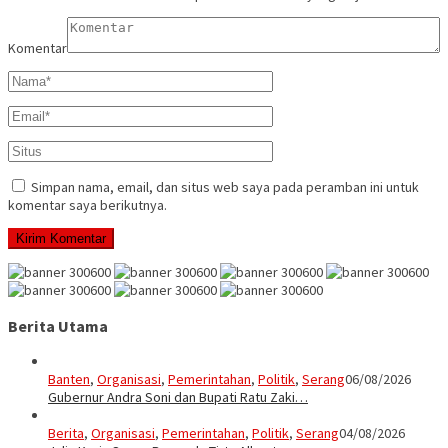
Komentar
Simpan nama, email, dan situs web saya pada peramban ini untuk
komentar saya berikutnya.
Berita Utama
Banten
,
Organisasi
,
Pemerintahan
,
Politik
,
Serang
06/08/2026
Gubernur Andra Soni dan Bupati Ratu Zaki…
Berita
,
Organisasi
,
Pemerintahan
,
Politik
,
Serang
04/08/2026