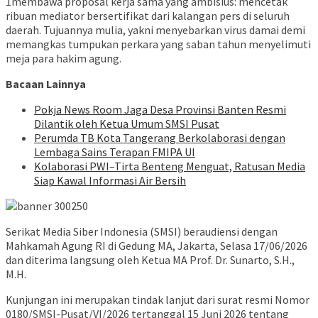
1membawa proposal kerja sama yang ambisius: mencetak
ribuan mediator bersertifikat dari kalangan pers di seluruh
daerah. Tujuannya mulia, yakni menyebarkan virus damai demi
memangkas tumpukan perkara yang saban tahun menyelimuti
meja para hakim agung.
Bacaan Lainnya
Pokja News Room Jaga Desa Provinsi Banten Resmi
Dilantik oleh Ketua Umum SMSI Pusat
Perumda TB Kota Tangerang Berkolaborasi dengan
Lembaga Sains Terapan FMIPA UI
Kolaborasi PWI–Tirta Benteng Menguat, Ratusan Media
Siap Kawal Informasi Air Bersih
Serikat Media Siber Indonesia (SMSI) beraudiensi dengan
Mahkamah Agung RI di Gedung MA, Jakarta, Selasa 17/06/2026
dan diterima langsung oleh Ketua MA Prof. Dr. Sunarto, S.H.,
M.H.
Kunjungan ini merupakan tindak lanjut dari surat resmi Nomor
0180/SMSI-Pusat/VI/2026 tertanggal 15 Juni 2026 tentang