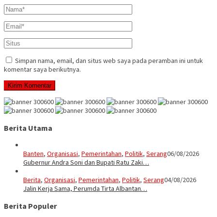
Simpan nama, email, dan situs web saya pada peramban ini untuk
komentar saya berikutnya.
Berita Utama
Banten
,
Organisasi
,
Pemerintahan
,
Politik
,
Serang
06/08/2026
Gubernur Andra Soni dan Bupati Ratu Zaki…
Berita
,
Organisasi
,
Pemerintahan
,
Politik
,
Serang
04/08/2026
Jalin Kerja Sama, Perumda Tirta Albantan…
Berita Populer