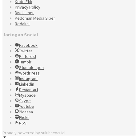
Kode Etik
Privacy Policy
Disclaimer
Pedoman Media Siber
Redaksi
Jaringan Social
Facebook
Twitter
Pinterest
Tumblr
Stumbleupon
WordPress
Instagram
Linkedin
Deviantart
Myspace
Skype
Youtube
Picassa
Flickr
RSS
Proudly powered by suluhnews.id