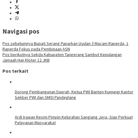
Navigasi pos
Pos sebelumnya
Bupati Serang Paparkan Usulan 3 Macam Raperda, 1
Raperda Fokus pada Pembinaan ASN
Pos berikutnya
Sekda Kabupaten Tangerang Sambut Kepulangan
Jamaah Haji Kloter 12 JKB
Pos terkait
Dorong Pembangunan Daerah, Ketua PWI Banten Kunjungi Kantor
Sekber PWI dan SMSI Pandeglang
Ardi Irawan Resmi Pimpin Kelurahan Sangiang Jaya, Siap Perkuat
Pelayanan Masyarakat