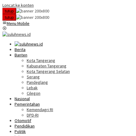
Loncat ke konten
tutup
tutup
Menu Mobile
Berita
Banten
Kota Tangerang
Kabupaten Tangerang
Kota Tangerang Selatan
Serang
Pandeglang
Lebak
Cilegon
Nasional
Pemerintahan
Kemendagri RI
DPD-RI
Otomotif
Pendidikan
Politik