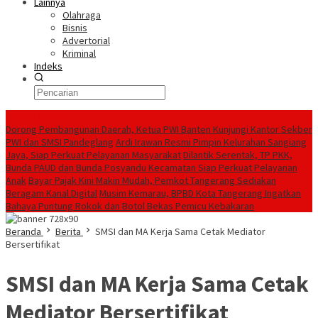
Lainnya
Olahraga
Bisnis
Advertorial
Kriminal
Indeks
Konten Spesial
Dorong Pembangunan Daerah, Ketua PWI Banten Kunjungi Kantor Sekber
PWI dan SMSI Pandeglang
Ardi Irawan Resmi Pimpin Kelurahan Sangiang
Jaya, Siap Perkuat Pelayanan Masyarakat
Dilantik Serentak, TP PKK,
Bunda PAUD dan Bunda Posyandu Kecamatan Siap Perkuat Pelayanan
Anak
Bayar Pajak Kini Makin Mudah, Pemkot Tangerang Sediakan
Beragam Kanal Digital
Musim Kemarau, BPBD Kota Tangerang Ingatkan
Bahaya Puntung Rokok dan Botol Bekas Pemicu Kebakaran
Beranda
Berita
SMSI dan MA Kerja Sama Cetak Mediator
Bersertifikat
SMSI dan MA Kerja Sama Cetak
Mediator Bersertifikat