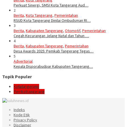
Berita
,
Kota Tangerang
Perkuat Sinergi, SMSI Kota Tangerang Aud…
2
Berita
,
Kota Tangerang
,
Pemerintahan
RSUD Kota Tangerang Dinilai Ombudsman RI…
3
Berita
,
Kabupaten Tangerang
,
Otomotif
,
Pemerintahan
Cegah Kecurangan Jelang Natal dan Tahun …
4
Berita
,
Kabupaten Tangerang
,
Pemerintahan
Desa Awards 2025: Pemkab Tangerang Tegas…
5
Advertorial
Kepala Disporabudpar Kabupaten Tangerang…
Topik Populer
Kotatangerang
Pemkottangerang
Indeks
Kode Etik
Privacy Policy
Disclaimer