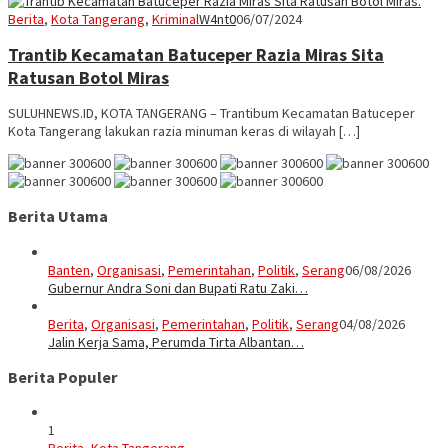
Berita
,
Kota Tangerang
,
Kriminal
W4nt0
06/07/2024
Trantib Kecamatan Batuceper Razia Miras Sita
Ratusan Botol Miras
SULUHNEWS.ID, KOTA TANGERANG – Trantibum Kecamatan Batuceper
Kota Tangerang lakukan razia minuman keras di wilayah […]
Berita Utama
Banten
,
Organisasi
,
Pemerintahan
,
Politik
,
Serang
06/08/2026
Gubernur Andra Soni dan Bupati Ratu Zaki…
Berita
,
Organisasi
,
Pemerintahan
,
Politik
,
Serang
04/08/2026
Jalin Kerja Sama, Perumda Tirta Albantan…
Berita Populer
1