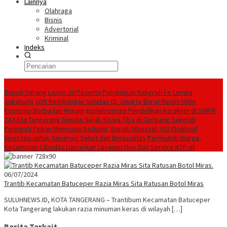
Lainnya
Olahraga
Bisnis
Advertorial
Kriminal
Indeks
Konten Spesial
Bupati Serang Lepas 20 Peserta Pendidikan Kaligrafi ke Lemka
Sukabumi
SDN Kembangan Selatan 01 Jakarta Barat Resmi Miliki
Koperasi Berbadan Hukum
Implementasi Pendidikan Karakter di SMPN
24 Kota Tangerang Dimulai Sejak Siswa Tiba di Gerbang Sekolah
Peringati Pekan Menyusui Sedunia, Bupati Maesyal: ASI Eksklusif
Investasi untuk Generasi Sehat dan Berkualitas
Permudah Warga,
Kecamatan Cibodas Luncurkan Layanan One Day Service KTP-el
06/07/2024
Trantib Kecamatan Batuceper Razia Miras Sita Ratusan Botol Miras
SULUHNEWS.ID, KOTA TANGERANG – Trantibum Kecamatan Batuceper
Kota Tangerang lakukan razia minuman keras di wilayah […]
Berita Terkait