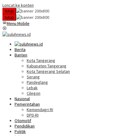
Loncat ke konten
tutup
tutup
Menu Mobile
Berita
Banten
Kota Tangerang
Kabupaten Tangerang
Kota Tangerang Selatan
Serang
Pandeglang
Lebak
Cilegon
Nasional
Pemerintahan
Kemendagri RI
DPD-RI
Otomotif
Pendidikan
Politik