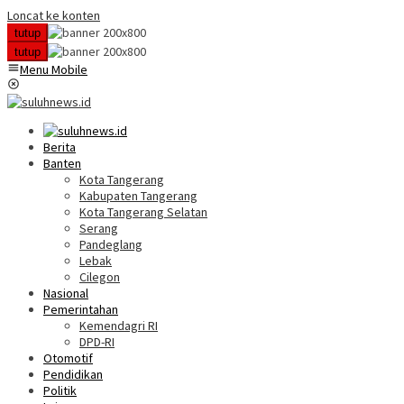
Loncat ke konten
tutup
tutup
Menu Mobile
Berita
Banten
Kota Tangerang
Kabupaten Tangerang
Kota Tangerang Selatan
Serang
Pandeglang
Lebak
Cilegon
Nasional
Pemerintahan
Kemendagri RI
DPD-RI
Otomotif
Pendidikan
Politik