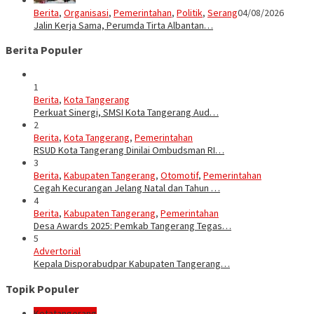
Berita
,
Organisasi
,
Pemerintahan
,
Politik
,
Serang
04/08/2026
Jalin Kerja Sama, Perumda Tirta Albantan…
Berita Populer
1
Berita
,
Kota Tangerang
Perkuat Sinergi, SMSI Kota Tangerang Aud…
2
Berita
,
Kota Tangerang
,
Pemerintahan
RSUD Kota Tangerang Dinilai Ombudsman RI…
3
Berita
,
Kabupaten Tangerang
,
Otomotif
,
Pemerintahan
Cegah Kecurangan Jelang Natal dan Tahun …
4
Berita
,
Kabupaten Tangerang
,
Pemerintahan
Desa Awards 2025: Pemkab Tangerang Tegas…
5
Advertorial
Kepala Disporabudpar Kabupaten Tangerang…
Topik Populer
Kotatangerang