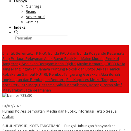
Lainnya
Olahraga
Bisnis
Advertorial
Kriminal
Indeks
Konten Spesial
Dilantik Serentak, TP PKK, Bunda PAUD dan Bunda Posyandu Kecamatan
Siap Perkuat Pelayanan Anak
Bayar Pajak Kini Makin Mudah, Pemkot
Tangerang Sediakan Beragam Kanal Digital
Musim Kemarau, BPBD Kota
Tangerang Ingatkan Bahaya Puntung Rokok dan Botol Bekas Pemicu
Kebakaran
Sambut HUT RI, Pemkot Tangerang Gerakkan Aksi Bersih
Lingkungan dan Pembagian Bendera
Plh. Kapolres Metro Tangerang
Kota Perkuat Sinergi Bersama Sabuk Kamtibmas, Dorong Peran Aktif
Masyarakat Jaga Keamanan
04/07/2025
Humas Polres Jembatani Media dan Publik, Informasi Tetap Sesuai
Arahan
SULUHNEWS.ID, KOTA TANGERANG – Fungsi Hubungan Masyarakat