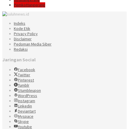
Pemkottangerang
Indeks
Kode Etik
Privacy Policy
Disclaimer
Pedoman Media Siber
Redaksi
Jaringan Social
Facebook
Twitter
Pinterest
Tumblr
Stumbleupon
WordPress
Instagram
Linkedin
Deviantart
Myspace
Skype
Youtube