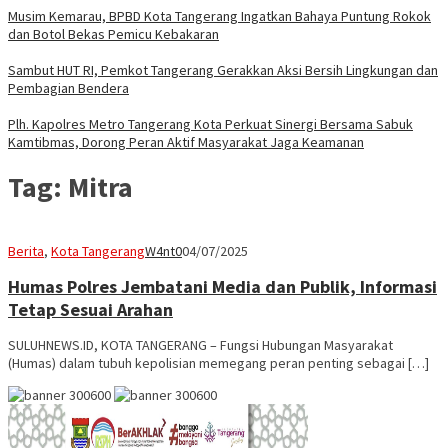
Musim Kemarau, BPBD Kota Tangerang Ingatkan Bahaya Puntung Rokok
dan Botol Bekas Pemicu Kebakaran
Sambut HUT RI, Pemkot Tangerang Gerakkan Aksi Bersih Lingkungan dan
Pembagian Bendera
Plh. Kapolres Metro Tangerang Kota Perkuat Sinergi Bersama Sabuk
Kamtibmas, Dorong Peran Aktif Masyarakat Jaga Keamanan
Tag:
Mitra
Berita
,
Kota Tangerang
W4nt0
04/07/2025
Humas Polres Jembatani Media dan Publik, Informasi
Tetap Sesuai Arahan
SULUHNEWS.ID, KOTA TANGERANG – Fungsi Hubungan Masyarakat
(Humas) dalam tubuh kepolisian memegang peran penting sebagai […]