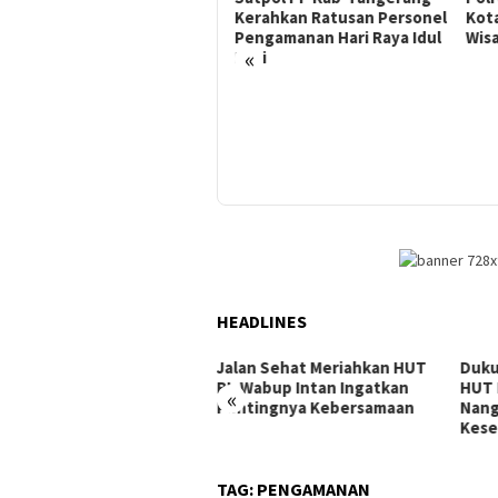
Kerahkan Ratusan Personel
Kota Fokus Amankan Lokasi
Pas
Pengamanan Hari Raya Idul
Wisata Saat Idul Fitri 2025
Isa 
«
Fitri
Ama
HEADLINES
an Sehat Meriahkan HUT
Dukung Gerak Jalan Santai
Menu
 Wabup Intan Ingatkan
HUT RI, Puskesmas Pasir
Touc
«
ntingnya Kebersamaan
Nangka Hadirkan Layanan
Komu
Kesehatan
2026
TAG:
PENGAMANAN