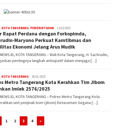
,
KOTA TANGERANG
,
PEMERINTAHAN
W4nt0
13/03/2025
r Rapat Perdana dengan Forkopimda,
rudin-Maryono Perkuat Kamtibmas dan
ilitas Ekonomi Jelang Arus Mudik
NEWS.ID, KOTA TANGERANG – Wali Kota Tangerang, H. Sachrudin,
askan pentingnya langkah antisipatif dalam menjaga […]
,
KOTA TANGERANG
W4nt0
28/01/2025
es Metro Tangerang Kota Kerahkan Tim Jibom
kan Imlek 2576/2025
NEWS.ID, KOTA TANGERANG – Polres Metro Tangerang Kota
rahkan unit penjinak bom (jibom) Detasemen Gegana […]
1
2
3
4
»