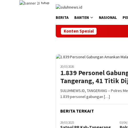
Loncat
tutup
ke
konten
BERITA
BANTEN
NASIONAL
PE
Konten Spesial
20/03/2026
1.839 Personel Gabun
Tangerang, 41 Titik Di
SULUHNEWS.ID, TANGERANG – Polres Met
1.839 personel gabungan […]
BERITA TERKAIT
29/03/2025
03/04/2025
14/05/
Satpol PP Kab-Tangerang
Polres Metro Tangerang
Kap