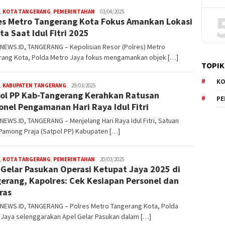
,
KOTA TANGERANG
,
PEMERINTAHAN
W4nt0
03/04/2025
es Metro Tangerang Kota Fokus Amankan Lokasi
ta Saat Idul Fitri 2025
NEWS.ID, TANGERANG – Kepolisian Resor (Polres) Metro
rang Kota, Polda Metro Jaya fokus mengamankan objek […]
TOPIK
KO
,
KABUPATEN TANGERANG
W4nt0
29/03/2025
ol PP Kab-Tangerang Kerahkan Ratusan
P
onel Pengamanan Hari Raya Idul Fitri
EWS.ID, TANGERANG – Menjelang Hari Raya Idul Fitri, Satuan
 Pamong Praja (Satpol PP) Kabupaten […]
,
KOTA TANGERANG
,
PEMERINTAHAN
W4nt0
20/03/2025
 Gelar Pasukan Operasi Ketupat Jaya 2025 di
erang, Kapolres: Cek Kesiapan Personel dan
ras
NEWS.ID, TANGERANG – Polres Metro Tangerang Kota, Polda
 Jaya selenggarakan Apel Gelar Pasukan dalam […]