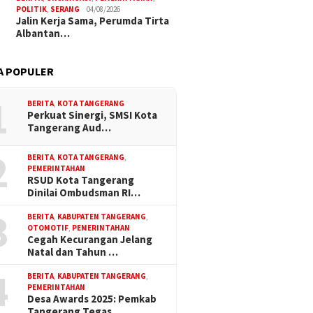
Isa Al-Masih Aman, Kapolres
Puskesmas Su
POLITIK
,
SERANG
04/08/2026
Jalin Kerja Sama, Perumda Tirta
Metro Tangerang Kota
Siagakan Lay
Albantan…
Patroli Sepeda Motor
Kesehatan di
Pantau Gereja
Gembong Bala
A POPULER
askah, Polres
angerang
si 4 Gereja Besar di
1
BERITA
,
KOTA TANGERANG
ngerang
Perkuat Sinergi, SMSI Kota
Tangerang Aud…
2
BERITA
,
KOTA TANGERANG
,
PEMERINTAHAN
RSUD Kota Tangerang
Dinilai Ombudsman RI…
3
BERITA
,
KABUPATEN TANGERANG
,
OTOMOTIF
,
PEMERINTAHAN
g Pembangunan
Jalan Sehat Meriahkan HUT
Dukung 
Cegah Kecurangan Jelang
, Ketua PWI Banten
RI, Wabup Intan Ingatkan
HUT RI,
Natal dan Tahun …
gi Kantor Sekber PWI
Pentingnya Kebersamaan
Nangka 
MSI Pandeglang
Keseha
4
BERITA
,
KABUPATEN TANGERANG
,
PEMERINTAHAN
Desa Awards 2025: Pemkab
Tangerang Tegas…