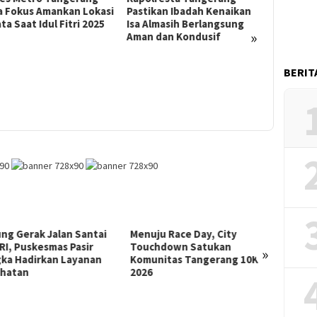
tikan Ibadah Kenaikan
Almasih Berlangsung
01/01/2025
»
n dan Kondusif
Camat Kelapa Dua Pimpin
Apel Gelar Pasukan Malam
20/04/2025
Tahun Baru
BERIT
Minggu P
Metro T
Sterilisa
Kota Ta
ju Race Day, City
Dinkes Kota Tangerang Gelar
Doron
hdown Satukan
Rapat Pleno Verifikasi
Daerah
»
nitas Tangerang 10K
Kecamatan dan Kelurahan
Kunjun
Sehat
dan S