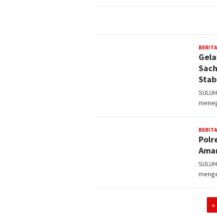
BERITA
Gela
Sach
Stab
SULUH
meneg
BERITA
Polr
Aman
SULUH
menge
«