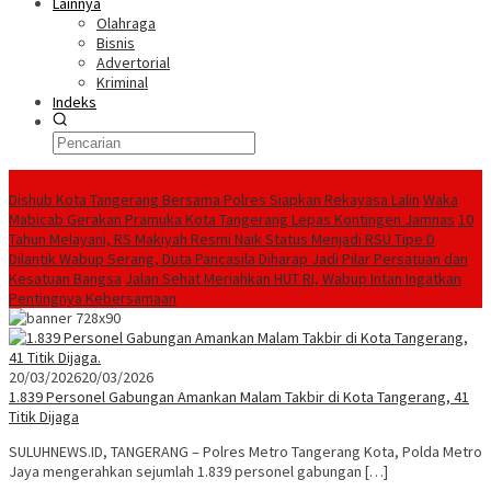
Lainnya
Olahraga
Bisnis
Advertorial
Kriminal
Indeks
Konten Spesial
Dishub Kota Tangerang Bersama Polres Siapkan Rekayasa Lalin
Waka
Mabicab Gerakan Pramuka Kota Tangerang Lepas Kontingen Jamnas
10
Tahun Melayani, RS Makiyah Resmi Naik Status Menjadi RSU Tipe D
Dilantik Wabup Serang, Duta Pancasila Diharap Jadi Pilar Persatuan dan
Kesatuan Bangsa
Jalan Sehat Meriahkan HUT RI, Wabup Intan Ingatkan
Pentingnya Kebersamaan
20/03/2026
20/03/2026
1.839 Personel Gabungan Amankan Malam Takbir di Kota Tangerang, 41
Titik Dijaga
SULUHNEWS.ID, TANGERANG – Polres Metro Tangerang Kota, Polda Metro
Jaya mengerahkan sejumlah 1.839 personel gabungan […]