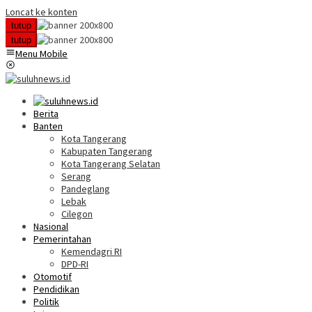
Loncat ke konten
tutup
tutup
Menu Mobile
Berita
Banten
Kota Tangerang
Kabupaten Tangerang
Kota Tangerang Selatan
Serang
Pandeglang
Lebak
Cilegon
Nasional
Pemerintahan
Kemendagri RI
DPD-RI
Otomotif
Pendidikan
Politik