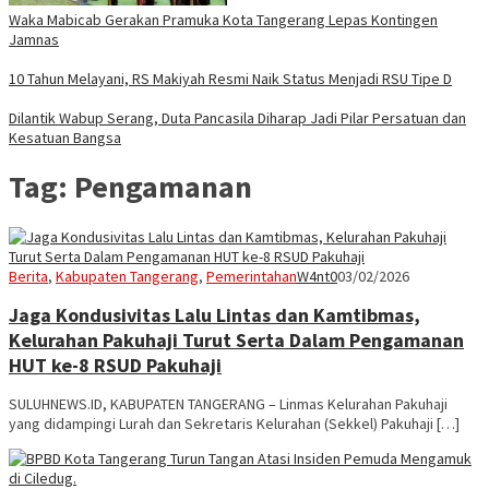
Waka Mabicab Gerakan Pramuka Kota Tangerang Lepas Kontingen
Jamnas
10 Tahun Melayani, RS Makiyah Resmi Naik Status Menjadi RSU Tipe D
Dilantik Wabup Serang, Duta Pancasila Diharap Jadi Pilar Persatuan dan
Kesatuan Bangsa
Tag:
Pengamanan
Berita
,
Kabupaten Tangerang
,
Pemerintahan
W4nt0
03/02/2026
Jaga Kondusivitas Lalu Lintas dan Kamtibmas,
Kelurahan Pakuhaji Turut Serta Dalam Pengamanan
HUT ke-8 RSUD Pakuhaji
SULUHNEWS.ID, KABUPATEN TANGERANG – Linmas Kelurahan Pakuhaji
yang didampingi Lurah dan Sekretaris Kelurahan (Sekkel) Pakuhaji […]