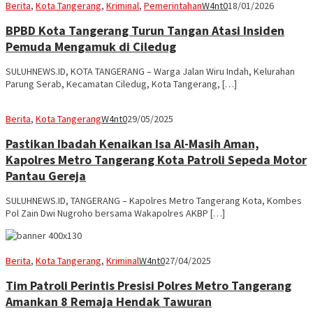
Berita
,
Kota Tangerang
,
Kriminal
,
Pemerintahan
W4nt0
18/01/2026
BPBD Kota Tangerang Turun Tangan Atasi Insiden
Pemuda Mengamuk di Ciledug
SULUHNEWS.ID, KOTA TANGERANG – Warga Jalan Wiru Indah, Kelurahan
Parung Serab, Kecamatan Ciledug, Kota Tangerang, […]
Berita
,
Kota Tangerang
W4nt0
29/05/2025
Pastikan Ibadah Kenaikan Isa Al-Masih Aman,
Kapolres Metro Tangerang Kota Patroli Sepeda Motor
Pantau Gereja
SULUHNEWS.ID, TANGERANG – Kapolres Metro Tangerang Kota, Kombes
Pol Zain Dwi Nugroho bersama Wakapolres AKBP […]
Berita
,
Kota Tangerang
,
Kriminal
W4nt0
27/04/2025
Tim Patroli Perintis Presisi Polres Metro Tangerang
Amankan 8 Remaja Hendak Tawuran