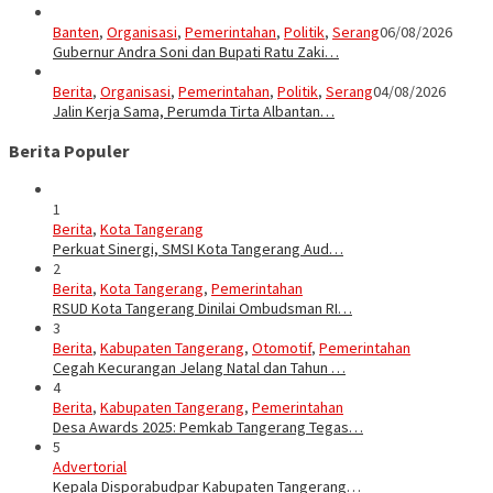
Banten
,
Organisasi
,
Pemerintahan
,
Politik
,
Serang
06/08/2026
Gubernur Andra Soni dan Bupati Ratu Zaki…
Berita
,
Organisasi
,
Pemerintahan
,
Politik
,
Serang
04/08/2026
Jalin Kerja Sama, Perumda Tirta Albantan…
Berita Populer
1
Berita
,
Kota Tangerang
Perkuat Sinergi, SMSI Kota Tangerang Aud…
2
Berita
,
Kota Tangerang
,
Pemerintahan
RSUD Kota Tangerang Dinilai Ombudsman RI…
3
Berita
,
Kabupaten Tangerang
,
Otomotif
,
Pemerintahan
Cegah Kecurangan Jelang Natal dan Tahun …
4
Berita
,
Kabupaten Tangerang
,
Pemerintahan
Desa Awards 2025: Pemkab Tangerang Tegas…
5
Advertorial
Kepala Disporabudpar Kabupaten Tangerang…