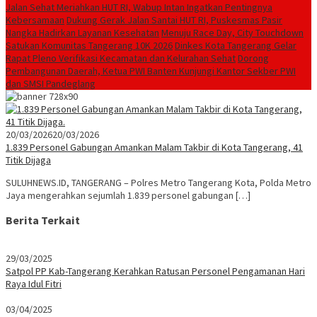
Jalan Sehat Meriahkan HUT RI, Wabup Intan Ingatkan Pentingnya
Kebersamaan
Dukung Gerak Jalan Santai HUT RI, Puskesmas Pasir
Nangka Hadirkan Layanan Kesehatan
Menuju Race Day, City Touchdown
Satukan Komunitas Tangerang 10K 2026
Dinkes Kota Tangerang Gelar
Rapat Pleno Verifikasi Kecamatan dan Kelurahan Sehat
Dorong
Pembangunan Daerah, Ketua PWI Banten Kunjungi Kantor Sekber PWI
dan SMSI Pandeglang
20/03/2026
20/03/2026
1.839 Personel Gabungan Amankan Malam Takbir di Kota Tangerang, 41
Titik Dijaga
SULUHNEWS.ID, TANGERANG – Polres Metro Tangerang Kota, Polda Metro
Jaya mengerahkan sejumlah 1.839 personel gabungan […]
Berita Terkait
29/03/2025
Satpol PP Kab-Tangerang Kerahkan Ratusan Personel Pengamanan Hari
Raya Idul Fitri
03/04/2025