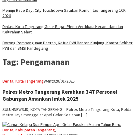
Menuju Race Day, City Touchdown Satukan Komunitas Tangerang 10K
2026
Dinkes Kota Tangerang Gelar Rapat Pleno Verifikasi Kecamatan dan
Kelurahan Sehat
Dorong Pembangunan Daerah, Ketua PWI Banten Kunjungi Kantor Sekber
PWI dan SMSI Pandeglang
Tag:
Pengamanan
Berita
,
Kota Tangerang
W4nt0
28/01/2025
Polres Metro Tangerang Kerahkan 347 Personel
Gabungan Amankan Imlek 2025
SULUHNEWS.ID, KOTA TANGERANG – Polres Metro Tangerang Kota, Polda
Metro Jaya menggelar Apel Gelar Kesiapan […]
Berita
,
Kabupaten Tangerang
,