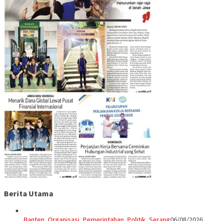
Berita Utama
Banten
,
Organisasi
,
Pemerintahan
,
Politik
,
Serang
06/08/2026