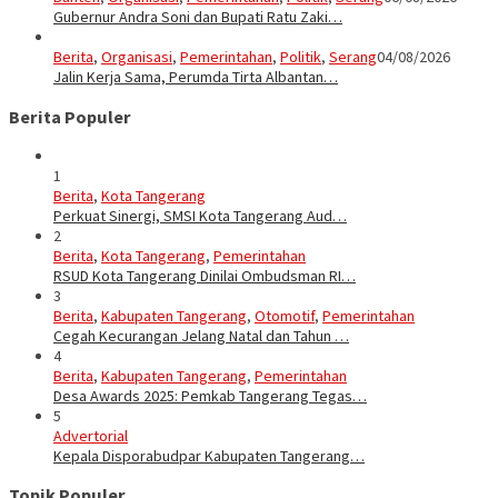
Gubernur Andra Soni dan Bupati Ratu Zaki…
Berita
,
Organisasi
,
Pemerintahan
,
Politik
,
Serang
04/08/2026
Jalin Kerja Sama, Perumda Tirta Albantan…
Berita Populer
1
Berita
,
Kota Tangerang
Perkuat Sinergi, SMSI Kota Tangerang Aud…
2
Berita
,
Kota Tangerang
,
Pemerintahan
RSUD Kota Tangerang Dinilai Ombudsman RI…
3
Berita
,
Kabupaten Tangerang
,
Otomotif
,
Pemerintahan
Cegah Kecurangan Jelang Natal dan Tahun …
4
Berita
,
Kabupaten Tangerang
,
Pemerintahan
Desa Awards 2025: Pemkab Tangerang Tegas…
5
Advertorial
Kepala Disporabudpar Kabupaten Tangerang…
Topik Populer