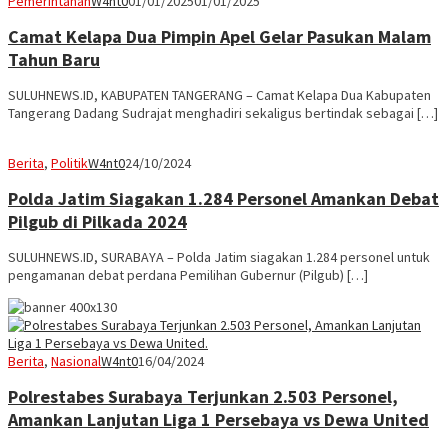
Pemerintahan
W4nt0
01/01/2025
01/01/2025
Camat Kelapa Dua Pimpin Apel Gelar Pasukan Malam
Tahun Baru
SULUHNEWS.ID, KABUPATEN TANGERANG – Camat Kelapa Dua Kabupaten
Tangerang Dadang Sudrajat menghadiri sekaligus bertindak sebagai […]
Berita
,
Politik
W4nt0
24/10/2024
Polda Jatim Siagakan 1.284 Personel Amankan Debat
Pilgub di Pilkada 2024
SULUHNEWS.ID, SURABAYA – Polda Jatim siagakan 1.284 personel untuk
pengamanan debat perdana Pemilihan Gubernur (Pilgub) […]
Berita
,
Nasional
W4nt0
16/04/2024
Polrestabes Surabaya Terjunkan 2.503 Personel,
Amankan Lanjutan Liga 1 Persebaya vs Dewa United