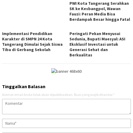
PWI Kota Tangerang Serahkan
SK ke Kesbangpol, Wawan
Fauzi: Peran Media Bisa
Berdampak Besar hingga Fatal
Implementasi Pendidikan
Peringati Pekan Menyusui
Karakter di SMPN 24 Kota
Sedunia, Bupati Maesyal: ASI
Tangerang Dimulai Sejak Siswa
Eksklusif Investasi untuk
Tiba di Gerbang Sekolah
Generasi Sehat dan
Berkualitas
Tinggalkan Balasan
Alamat email Anda tidak akan dipublikasikan.
Ruas yang wajib ditandai
*