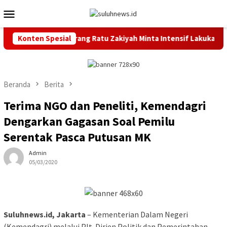
Loncat
Menu
ke
Mobile
konten
antik, Bupati Serang Ratu Zakiyah Minta Intensif Lakukan Pembi
Konten Spesial
Beranda
Berita
Terima NGO dan Peneliti, Kemendagri
Dengarkan Gagasan Soal Pemilu
Serentak Pasca Putusan MK
Admin
05/03/2020
Suluhnews.id, Jakarta
– Kementerian Dalam Negeri
(Kemendagri) melalui Plt. Dirjen Politik dan Pemerintahan