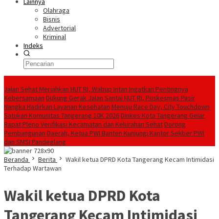
Lainnya
Olahraga
Bisnis
Advertorial
Kriminal
Indeks
Konten Spesial
Jalan Sehat Meriahkan HUT RI, Wabup Intan Ingatkan Pentingnya
Kebersamaan
Dukung Gerak Jalan Santai HUT RI, Puskesmas Pasir
Nangka Hadirkan Layanan Kesehatan
Menuju Race Day, City Touchdown
Satukan Komunitas Tangerang 10K 2026
Dinkes Kota Tangerang Gelar
Rapat Pleno Verifikasi Kecamatan dan Kelurahan Sehat
Dorong
Pembangunan Daerah, Ketua PWI Banten Kunjungi Kantor Sekber PWI
dan SMSI Pandeglang
Beranda
Berita
Wakil ketua DPRD Kota Tangerang Kecam Intimidasi
Terhadap Wartawan
Wakil ketua DPRD Kota
Tangerang Kecam Intimidasi