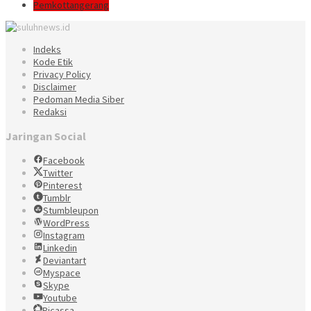
Pemkottangerang
Indeks
Kode Etik
Privacy Policy
Disclaimer
Pedoman Media Siber
Redaksi
Jaringan Social
Facebook
Twitter
Pinterest
Tumblr
Stumbleupon
WordPress
Instagram
Linkedin
Deviantart
Myspace
Skype
Youtube
Picassa