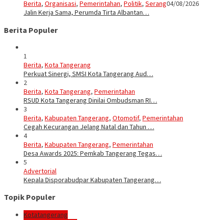
Berita
,
Organisasi
,
Pemerintahan
,
Politik
,
Serang
04/08/2026
Jalin Kerja Sama, Perumda Tirta Albantan…
Berita Populer
1
Berita
,
Kota Tangerang
Perkuat Sinergi, SMSI Kota Tangerang Aud…
2
Berita
,
Kota Tangerang
,
Pemerintahan
RSUD Kota Tangerang Dinilai Ombudsman RI…
3
Berita
,
Kabupaten Tangerang
,
Otomotif
,
Pemerintahan
Cegah Kecurangan Jelang Natal dan Tahun …
4
Berita
,
Kabupaten Tangerang
,
Pemerintahan
Desa Awards 2025: Pemkab Tangerang Tegas…
5
Advertorial
Kepala Disporabudpar Kabupaten Tangerang…
Topik Populer
Kotatangerang