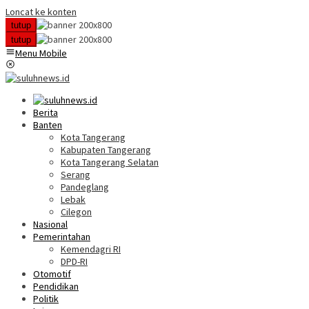
Loncat ke konten
tutup
tutup
Menu Mobile
Berita
Banten
Kota Tangerang
Kabupaten Tangerang
Kota Tangerang Selatan
Serang
Pandeglang
Lebak
Cilegon
Nasional
Pemerintahan
Kemendagri RI
DPD-RI
Otomotif
Pendidikan
Politik