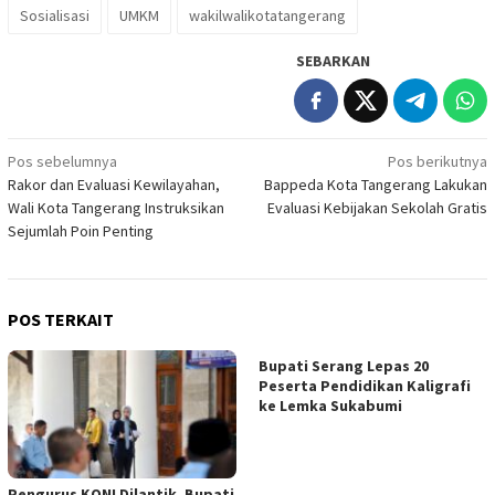
Sosialisasi
UMKM
wakilwalikotatangerang
SEBARKAN
Navigasi
Pos sebelumnya
Pos berikutnya
Rakor dan Evaluasi Kewilayahan,
Bappeda Kota Tangerang Lakukan
pos
Wali Kota Tangerang Instruksikan
Evaluasi Kebijakan Sekolah Gratis
Sejumlah Poin Penting
POS TERKAIT
Bupati Serang Lepas 20
Peserta Pendidikan Kaligrafi
ke Lemka Sukabumi
Pengurus KONI Dilantik, Bupati