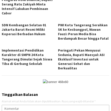
Serang Ratu Zakiyah Minta
Intensif Lakukan Pembinaan
Cabor
SDN Kembangan Selatan 01
PWI Kota Tangerang Serahkan
Jakarta Barat Resmi Miliki
SK ke Kesbangpol, Wawan
Koperasi Berbadan Hukum
Fauzi: Peran Media Bisa
Berdampak Besar hingga Fatal
Implementasi Pendidikan
Peringati Pekan Menyusui
Karakter di SMPN 24 Kota
Sedunia, Bupati Maesyal: ASI
Tangerang Dimulai Sejak Siswa
Eksklusif Investasi untuk
Tiba di Gerbang Sekolah
Generasi Sehat dan
Berkualitas
Tinggalkan Balasan
Alamat email Anda tidak akan dipublikasikan.
Ruas yang wajib ditandai
*