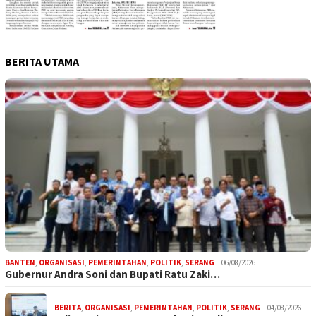
BERITA UTAMA
BANTEN
,
ORGANISASI
,
PEMERINTAHAN
,
POLITIK
,
SERANG
06/08/2026
Gubernur Andra Soni dan Bupati Ratu Zaki…
BERITA
,
ORGANISASI
,
PEMERINTAHAN
,
POLITIK
,
SERANG
04/08/2026