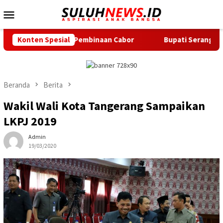
Loncat
Menu
ke
Mobile
konten
Lakukan Pembinaan Cabor
Konten Spesial
Bupati Serang Lepas 20 Peserta
Beranda
Berita
Wakil Wali Kota Tangerang Sampaikan
LKPJ 2019
Admin
19/03/2020