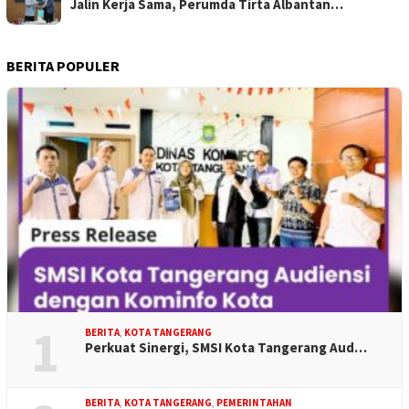
Jalin Kerja Sama, Perumda Tirta Albantan…
BERITA POPULER
1
BERITA
,
KOTA TANGERANG
Perkuat Sinergi, SMSI Kota Tangerang Aud…
BERITA
,
KOTA TANGERANG
,
PEMERINTAHAN