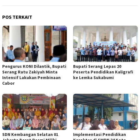
POS TERKAIT
Pengurus KONI Dilantik, Bupati
Bupati Serang Lepas 20
Serang Ratu Zakiyah Minta
Peserta Pendidikan Kaligrafi
Intensif Lakukan Pembinaan
ke Lemka Sukabumi
Cabor
SDN Kembangan Selatan 01
Implementasi Pendidikan
Jakarta Barat Resmi Miliki
Karakter di SMPN 24 Kota