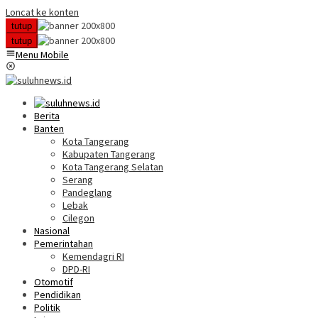
Loncat ke konten
tutup
tutup
Menu Mobile
Berita
Banten
Kota Tangerang
Kabupaten Tangerang
Kota Tangerang Selatan
Serang
Pandeglang
Lebak
Cilegon
Nasional
Pemerintahan
Kemendagri RI
DPD-RI
Otomotif
Pendidikan
Politik