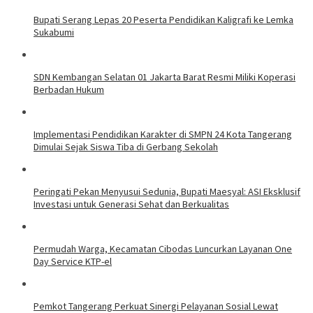
Bupati Serang Lepas 20 Peserta Pendidikan Kaligrafi ke Lemka
Sukabumi
SDN Kembangan Selatan 01 Jakarta Barat Resmi Miliki Koperasi
Berbadan Hukum
Implementasi Pendidikan Karakter di SMPN 24 Kota Tangerang
Dimulai Sejak Siswa Tiba di Gerbang Sekolah
Peringati Pekan Menyusui Sedunia, Bupati Maesyal: ASI Eksklusif
Investasi untuk Generasi Sehat dan Berkualitas
Permudah Warga, Kecamatan Cibodas Luncurkan Layanan One
Day Service KTP-el
Pemkot Tangerang Perkuat Sinergi Pelayanan Sosial Lewat