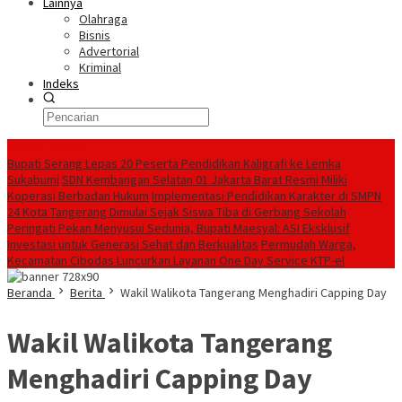
Lainnya
Olahraga
Bisnis
Advertorial
Kriminal
Indeks
Konten Spesial
Bupati Serang Lepas 20 Peserta Pendidikan Kaligrafi ke Lemka
Sukabumi
SDN Kembangan Selatan 01 Jakarta Barat Resmi Miliki
Koperasi Berbadan Hukum
Implementasi Pendidikan Karakter di SMPN
24 Kota Tangerang Dimulai Sejak Siswa Tiba di Gerbang Sekolah
Peringati Pekan Menyusui Sedunia, Bupati Maesyal: ASI Eksklusif
Investasi untuk Generasi Sehat dan Berkualitas
Permudah Warga,
Kecamatan Cibodas Luncurkan Layanan One Day Service KTP-el
Beranda
Berita
Wakil Walikota Tangerang Menghadiri Capping Day
Wakil Walikota Tangerang
Menghadiri Capping Day