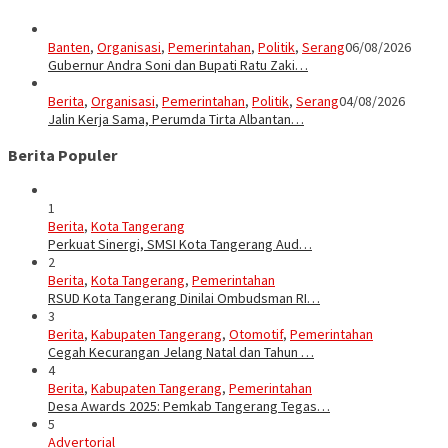
Banten
,
Organisasi
,
Pemerintahan
,
Politik
,
Serang
06/08/2026
Gubernur Andra Soni dan Bupati Ratu Zaki…
Berita
,
Organisasi
,
Pemerintahan
,
Politik
,
Serang
04/08/2026
Jalin Kerja Sama, Perumda Tirta Albantan…
Berita Populer
1
Berita
,
Kota Tangerang
Perkuat Sinergi, SMSI Kota Tangerang Aud…
2
Berita
,
Kota Tangerang
,
Pemerintahan
RSUD Kota Tangerang Dinilai Ombudsman RI…
3
Berita
,
Kabupaten Tangerang
,
Otomotif
,
Pemerintahan
Cegah Kecurangan Jelang Natal dan Tahun …
4
Berita
,
Kabupaten Tangerang
,
Pemerintahan
Desa Awards 2025: Pemkab Tangerang Tegas…
5
Advertorial