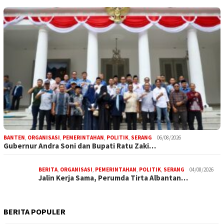
BANTEN
,
ORGANISASI
,
PEMERINTAHAN
,
POLITIK
,
SERANG
06/08/2026
Gubernur Andra Soni dan Bupati Ratu Zaki…
BERITA
,
ORGANISASI
,
PEMERINTAHAN
,
POLITIK
,
SERANG
04/08/2026
Jalin Kerja Sama, Perumda Tirta Albantan…
BERITA POPULER