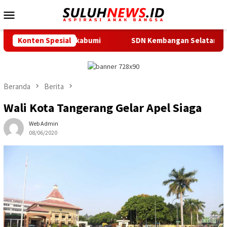
Loncat
Menu
ke
Mobile
konten
mka Sukabumi
Konten Spesial
SDN Kembangan Selatan 01 Jakarta Barat Re
Beranda
Berita
Wali Kota Tangerang Gelar Apel Siaga
Web Admin
08/06/2020