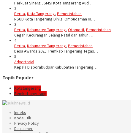
Perkuat Sinergi, SMSI Kota Tangerang Aud…
2
Berita
,
Kota Tangerang
,
Pemerintahan
RSUD Kota Tangerang Dinilai Ombudsman RI…
3
Berita
,
Kabupaten Tangerang
,
Otomotif
,
Pemerintahan
Cegah Kecurangan Jelang Natal dan Tahun …
4
Berita
,
Kabupaten Tangerang
,
Pemerintahan
Desa Awards 2025: Pemkab Tangerang Tegas…
5
Advertorial
Kepala Disporabudpar Kabupaten Tangerang…
Topik Populer
Kotatangerang
Pemkottangerang
Indeks
Kode Etik
Privacy Policy
Disclaimer