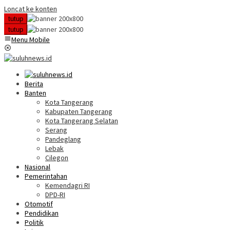
Loncat ke konten
tutup
tutup
Menu Mobile
Berita
Banten
Kota Tangerang
Kabupaten Tangerang
Kota Tangerang Selatan
Serang
Pandeglang
Lebak
Cilegon
Nasional
Pemerintahan
Kemendagri RI
DPD-RI
Otomotif
Pendidikan
Politik