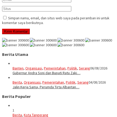
Simpan nama, email, dan situs web saya pada peramban ini untuk
komentar saya berikutnya.
Berita Utama
Banten
,
Organisasi
,
Pemerintahan
,
Politik
,
Serang
06/08/2026
Gubernur Andra Soni dan Bupati Ratu Zaki…
Berita
,
Organisasi
,
Pemerintahan
,
Politik
,
Serang
04/08/2026
Jalin Kerja Sama, Perumda Tirta Albantan…
Berita Populer
1
Berita
,
Kota Tangerang