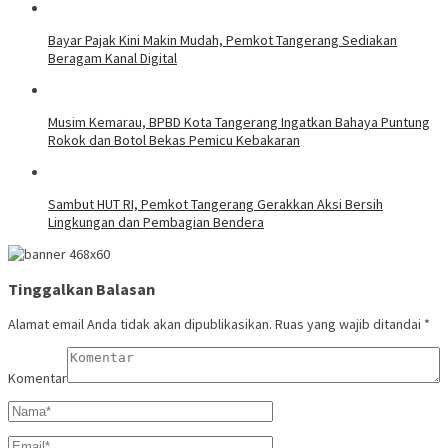
Bayar Pajak Kini Makin Mudah, Pemkot Tangerang Sediakan
Beragam Kanal Digital
Musim Kemarau, BPBD Kota Tangerang Ingatkan Bahaya Puntung
Rokok dan Botol Bekas Pemicu Kebakaran
Sambut HUT RI, Pemkot Tangerang Gerakkan Aksi Bersih
Lingkungan dan Pembagian Bendera
Tinggalkan Balasan
Alamat email Anda tidak akan dipublikasikan.
Ruas yang wajib ditandai
*
Komentar