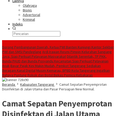
Lainnya
Olahraga
Bisnis
Advertorial
Kriminal
Indeks
Konten Spesial
Dorong Pembangunan Daerah, Ketua PWI Banten Kunjungi Kantor Sekber
PWI dan SMSI Pandeglang
Ardi Irawan Resmi Pimpin Kelurahan Sangiang
Jaya, Siap Perkuat Pelayanan Masyarakat
Dilantik Serentak, TP PKK,
Bunda PAUD dan Bunda Posyandu Kecamatan Siap Perkuat Pelayanan
Anak
Bayar Pajak Kini Makin Mudah, Pemkot Tangerang Sediakan
Beragam Kanal Digital
Musim Kemarau, BPBD Kota Tangerang Ingatkan
Bahaya Puntung Rokok dan Botol Bekas Pemicu Kebakaran
Beranda
Kabupaten Tangerang
Camat Sepatan Penyemprotan
Disinfektan di Jalan Utama dan Pasar Persiapan New Normal.
Camat Sepatan Penyemprotan
Disinfektan di Jalan Utama