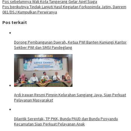
Pos sebelumnya
Wali Kota Tangerang Gelar Apel Siaga
Pos berikutnya
Tindak Lanjuti Hasil Kegiatan Forkopimda Jatim, Danrem
081/DSJ Kumpulkan Perwiranya
Pos terkait
Dorong Pembangunan Daerah, Ketua PWI Banten Kunjungi Kantor
Sekber PWI dan SMSI Pandeglang
Ardi Irawan Resmi Pimpin Kelurahan Sangiang Jaya, Siap Perkuat
Pelayanan Masyarakat
Dilantik Serentak, TP PKK, Bunda PAUD dan Bunda Posyandu
Kecamatan Siap Perkuat Pelayanan Anak