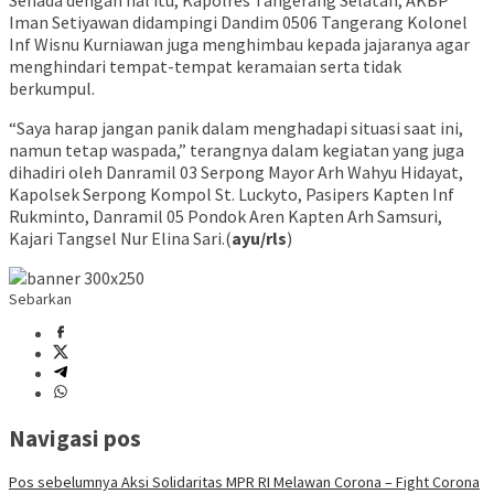
Senada dengan hal itu, Kapolres Tangerang Selatan, AKBP
Iman Setiyawan didampingi Dandim 0506 Tangerang Kolonel
Inf Wisnu Kurniawan juga menghimbau kepada jajaranya agar
menghindari tempat-tempat keramaian serta tidak
berkumpul.
“Saya harap jangan panik dalam menghadapi situasi saat ini,
namun tetap waspada,” terangnya dalam kegiatan yang juga
dihadiri oleh Danramil 03 Serpong Mayor Arh Wahyu Hidayat,
Kapolsek Serpong Kompol St. Luckyto, Pasipers Kapten Inf
Rukminto, Danramil 05 Pondok Aren Kapten Arh Samsuri,
Kajari Tangsel Nur Elina Sari.(
ayu/rls
)
Sebarkan
Navigasi pos
Pos sebelumnya
Aksi Solidaritas MPR RI Melawan Corona – Fight Corona