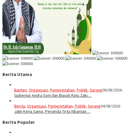
Berita Utama
Banten
,
Organisasi
,
Pemerintahan
,
Politik
,
Serang
06/08/2026
Gubernur Andra Soni dan Bupati Ratu Zaki…
Berita
,
Organisasi
,
Pemerintahan
,
Politik
,
Serang
04/08/2026
Jalin Kerja Sama, Perumda Tirta Albantan…
Berita Populer