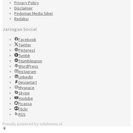
Privacy Policy
Disclaimer
Pedoman Media Siber
Redaksi
Jaringan Social
Facebook
Twitter
Pinterest
Tumblr
Stumbleupon
WordPress
Instagram
Linkedin
Deviantart
Myspace
Skype
Youtube
Picassa
Flickr
RSS
Proudly powered by suluhnews.id