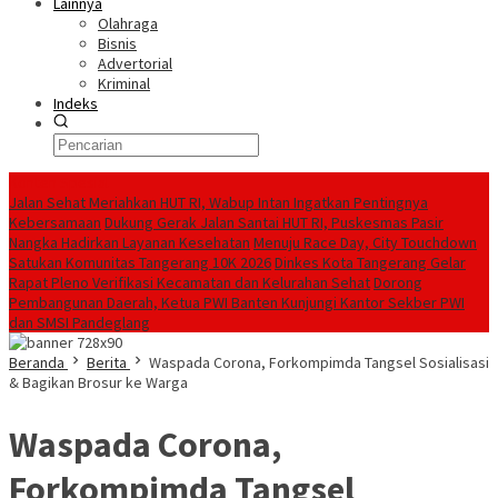
Lainnya
Olahraga
Bisnis
Advertorial
Kriminal
Indeks
Konten Spesial
Jalan Sehat Meriahkan HUT RI, Wabup Intan Ingatkan Pentingnya
Kebersamaan
Dukung Gerak Jalan Santai HUT RI, Puskesmas Pasir
Nangka Hadirkan Layanan Kesehatan
Menuju Race Day, City Touchdown
Satukan Komunitas Tangerang 10K 2026
Dinkes Kota Tangerang Gelar
Rapat Pleno Verifikasi Kecamatan dan Kelurahan Sehat
Dorong
Pembangunan Daerah, Ketua PWI Banten Kunjungi Kantor Sekber PWI
dan SMSI Pandeglang
Beranda
Berita
Waspada Corona, Forkompimda Tangsel Sosialisasi
& Bagikan Brosur ke Warga
Waspada Corona,
Forkompimda Tangsel