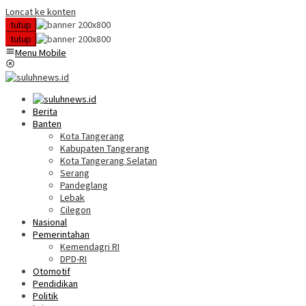
Loncat ke konten
tutup
tutup
Menu Mobile
Berita
Banten
Kota Tangerang
Kabupaten Tangerang
Kota Tangerang Selatan
Serang
Pandeglang
Lebak
Cilegon
Nasional
Pemerintahan
Kemendagri RI
DPD-RI
Otomotif
Pendidikan
Politik