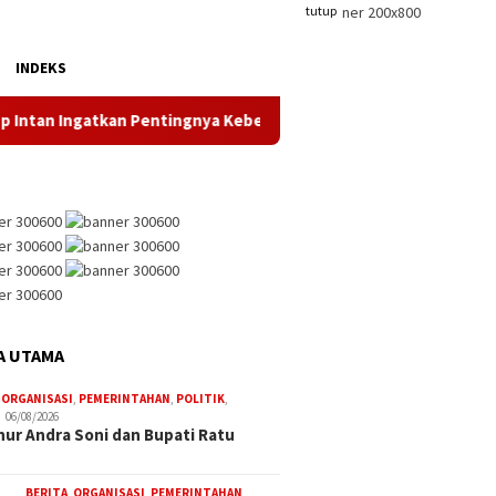
tutup
INDEKS
 Ingatkan Pentingnya Kebersamaan
Dukung Gerak Jalan S
A UTAMA
,
ORGANISASI
,
PEMERINTAHAN
,
POLITIK
,
06/08/2026
ur Andra Soni dan Bupati Ratu
BERITA
,
ORGANISASI
,
PEMERINTAHAN
,