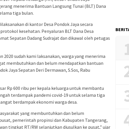
erang menerima Bantuan Langsung Tunai (BLT) Dana
selama tiga bulan.
ilaksanakan di kantor Desa Pondok Jaya secara
BERIT
rotokol kesehatan. Penyaluran BLT Dana Desa
amat Sepatan Dadang Sudrajat dan dikawal oleh petugas
un 2020 sudah kami laksanakan, warga yang menerima
angat membutuhkan dan belum mendapatkan bantuan
ndok Jaya Sepatan Deri Dermawan, S.Sos, Rabu
esar Rp 600 ribu per kepala keluarga untuk membantu
engah terdampak pandemi covid-19 untuk selama tiga
i sangat berdampak ekonomi warga desa.
masyarakat yang membuntuhkan dan belum
pusat, pemerintah propinsi dan Kabupaten Tangerang,
lawan tingkat RT/RW selanjutkan diusulkan ke pusat,” ujar