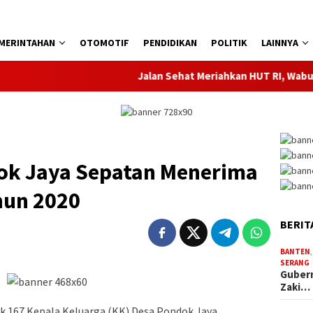
MERINTAHAN
OTOMOTIF
PENDIDIKAN
POLITIK
LAINNYA
Jalan Sehat Meriahkan HUT RI, Wabup Intan
ok Jaya Sepatan Menerima
hun 2020
BERIT
BANTEN
SERANG
Gubern
Zaki…
k 167 Kepala Keluarga (KK) Desa Pondok Jaya