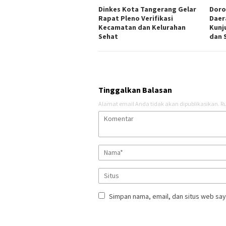
Dinkes Kota Tangerang Gelar
Doro
Rapat Pleno Verifikasi
Daer
Kecamatan dan Kelurahan
Kunj
Sehat
dan 
Tinggalkan Balasan
Alamat email Anda tidak akan dipublikasikan.
Ru
Simpan nama, email, dan situs web say