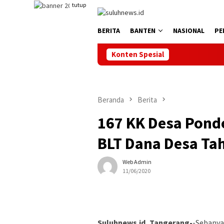
Loncat
tutup
ke
konten
BERITA
BANTEN
NASIONAL
PE
Konten Spesial
Beranda
Berita
167 KK Desa Pond
BLT Dana Desa Ta
Web Admin
11/06/2020
Suluhnews.id, Tangerang-
-Sebanya