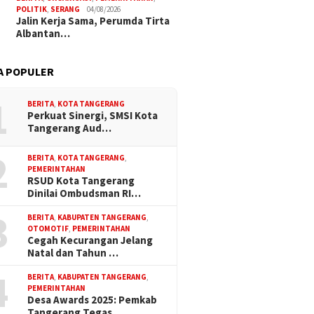
POLITIK
,
SERANG
04/08/2026
Jalin Kerja Sama, Perumda Tirta
Albantan…
A POPULER
1
BERITA
,
KOTA TANGERANG
Perkuat Sinergi, SMSI Kota
Tangerang Aud…
2
BERITA
,
KOTA TANGERANG
,
PEMERINTAHAN
RSUD Kota Tangerang
Dinilai Ombudsman RI…
3
BERITA
,
KABUPATEN TANGERANG
,
OTOMOTIF
,
PEMERINTAHAN
Cegah Kecurangan Jelang
Natal dan Tahun …
4
BERITA
,
KABUPATEN TANGERANG
,
PEMERINTAHAN
Desa Awards 2025: Pemkab
Tangerang Tegas…