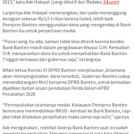
2013,” kata Ade Hidayat (yang dikutif dari Redaksi
24.com
)
Lanjutnya Ade Hidayat menerangkan, dari pada menanggung
kerugian sebesar Rp2,5 triliun karena failed, lebih baik
Pemprov Banten menggunakan dana yang mengendap di Bank
Banten itu untuk penyertaan modal.
“Posisi uang itu ada, namun tidak bisa ditarik karena kondisi
Bank Banten masih dalam pengawasan khusus OJK. Kemudian
OJK menyarankan dana itu untuk menyehatkan Bank Banten.
Tinggal kemauan dari gubernur saja,” terangnya.
WAkil ketua Komisi III DPRD Banten menjelaskan ,bilamana
akan mempergunakan dana tersebut, Gubernur Banten cukup
menandatangani MoU bersama DPRD Banten, untuk kemudian
dijadikan bahan acuan perubahan Perda dalam APBD
Perubahan 2020.
“Permasalahan utamanya modal. Kalaupun Pemprov Banten
berencana memindahkan RKUD- kembali ke Bank Banten, tapi
jika tidak dilakukan penyehatan maka sama saja sulit,” ujarnya.
Ade mengatakan , melihat kinerja Bank Banten saat ini sudah
mengalami perbaikan. Efesiensi operasional juga bisa ditekan