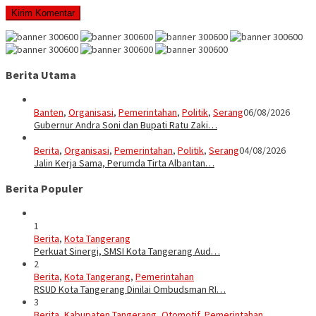
Berita Utama
Banten
,
Organisasi
,
Pemerintahan
,
Politik
,
Serang
06/08/2026
Gubernur Andra Soni dan Bupati Ratu Zaki…
Berita
,
Organisasi
,
Pemerintahan
,
Politik
,
Serang
04/08/2026
Jalin Kerja Sama, Perumda Tirta Albantan…
Berita Populer
1
Berita
,
Kota Tangerang
Perkuat Sinergi, SMSI Kota Tangerang Aud…
2
Berita
,
Kota Tangerang
,
Pemerintahan
RSUD Kota Tangerang Dinilai Ombudsman RI…
3
Berita
,
Kabupaten Tangerang
,
Otomotif
,
Pemerintahan