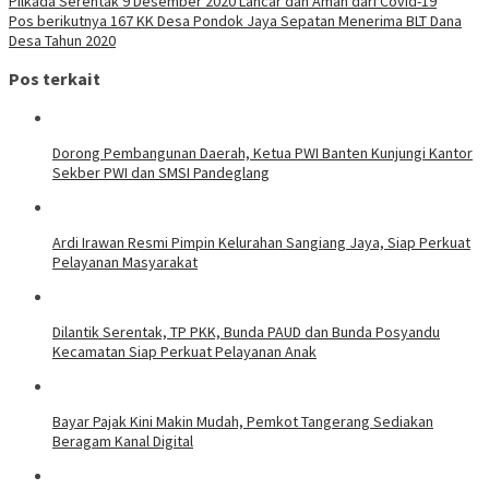
Pilkada Serentak 9 Desember 2020 Lancar dan Aman dari Covid-19
Pos berikutnya
167 KK Desa Pondok Jaya Sepatan Menerima BLT Dana
Desa Tahun 2020
Pos terkait
Dorong Pembangunan Daerah, Ketua PWI Banten Kunjungi Kantor
Sekber PWI dan SMSI Pandeglang
Ardi Irawan Resmi Pimpin Kelurahan Sangiang Jaya, Siap Perkuat
Pelayanan Masyarakat
Dilantik Serentak, TP PKK, Bunda PAUD dan Bunda Posyandu
Kecamatan Siap Perkuat Pelayanan Anak
Bayar Pajak Kini Makin Mudah, Pemkot Tangerang Sediakan
Beragam Kanal Digital