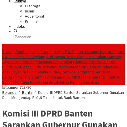
Lainnya
Olahraga
Bisnis
Advertorial
Kriminal
Indeks
Konten Spesial
Dorong Pembangunan Daerah, Ketua PWI Banten Kunjungi Kantor Sekber
PWI dan SMSI Pandeglang
Ardi Irawan Resmi Pimpin Kelurahan Sangiang
Jaya, Siap Perkuat Pelayanan Masyarakat
Dilantik Serentak, TP PKK,
Bunda PAUD dan Bunda Posyandu Kecamatan Siap Perkuat Pelayanan
Anak
Bayar Pajak Kini Makin Mudah, Pemkot Tangerang Sediakan
Beragam Kanal Digital
Musim Kemarau, BPBD Kota Tangerang Ingatkan
Bahaya Puntung Rokok dan Botol Bekas Pemicu Kebakaran
Beranda
Berita
Komisi III DPRD Banten Sarankan Gubernur Gunakan
Dana Mengendap Rp1,9 Triliun Untuk Bank Banten
Komisi III DPRD Banten
Sarankan Gubernur Gunakan