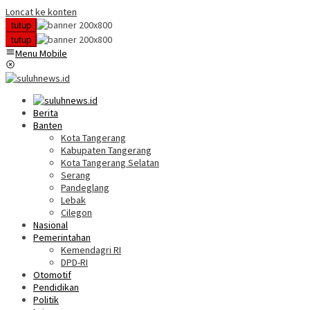
Loncat ke konten
tutup
tutup
Menu Mobile
Berita
Banten
Kota Tangerang
Kabupaten Tangerang
Kota Tangerang Selatan
Serang
Pandeglang
Lebak
Cilegon
Nasional
Pemerintahan
Kemendagri RI
DPD-RI
Otomotif
Pendidikan
Politik