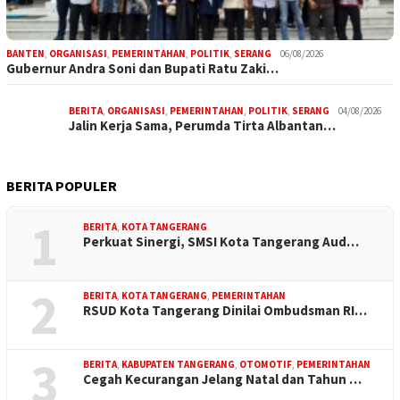
BANTEN
,
ORGANISASI
,
PEMERINTAHAN
,
POLITIK
,
SERANG
06/08/2026
Gubernur Andra Soni dan Bupati Ratu Zaki…
BERITA
,
ORGANISASI
,
PEMERINTAHAN
,
POLITIK
,
SERANG
04/08/2026
Jalin Kerja Sama, Perumda Tirta Albantan…
BERITA POPULER
1
BERITA
,
KOTA TANGERANG
Perkuat Sinergi, SMSI Kota Tangerang Aud…
2
BERITA
,
KOTA TANGERANG
,
PEMERINTAHAN
RSUD Kota Tangerang Dinilai Ombudsman RI…
3
BERITA
,
KABUPATEN TANGERANG
,
OTOMOTIF
,
PEMERINTAHAN
Cegah Kecurangan Jelang Natal dan Tahun …