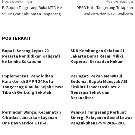
Navigasi
Pos sebelumnya
Pos berikutnya
Pj Bupati Tangerang Buka MTQ Ke-
DPRD Kota Tangerang Tetapkan
pos
55 Tingkat Kabupaten Tangerang
Walikota dan Wakil Walikota
POS TERKAIT
Bupati Serang Lepas 20
SDN Kembangan Selatan 01
Peserta Pendidikan Kaligrafi
Jakarta Barat Resmi Miliki
ke Lemka Sukabumi
Koperasi Berbadan Hukum
Implementasi Pendidikan
Peringati Pekan Menyusui
Karakter di SMPN 24 Kota
Sedunia, Bupati Maesyal: ASI
Tangerang Dimulai Sejak Siswa
Eksklusif Investasi untuk
Tiba di Gerbang Sekolah
Generasi Sehat dan
Berkualitas
Permudah Warga, Kecamatan
Pemkot Tangerang Perkuat
Cibodas Luncurkan Layanan
Sinergi Pelayanan Sosial Lewat
One Day Service KTP-el
Pengukuhan IPSM 2026–2031