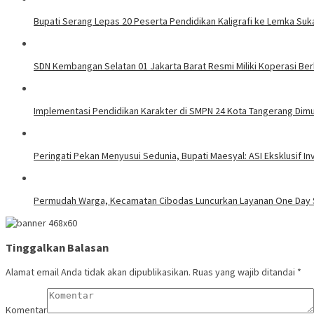
Bupati Serang Lepas 20 Peserta Pendidikan Kaligrafi ke Lemka Su
SDN Kembangan Selatan 01 Jakarta Barat Resmi Miliki Koperasi B
Implementasi Pendidikan Karakter di SMPN 24 Kota Tangerang Dimul
Peringati Pekan Menyusui Sedunia, Bupati Maesyal: ASI Eksklusif In
Permudah Warga, Kecamatan Cibodas Luncurkan Layanan One Day S
Tinggalkan Balasan
Alamat email Anda tidak akan dipublikasikan.
Ruas yang wajib ditandai
*
Komentar