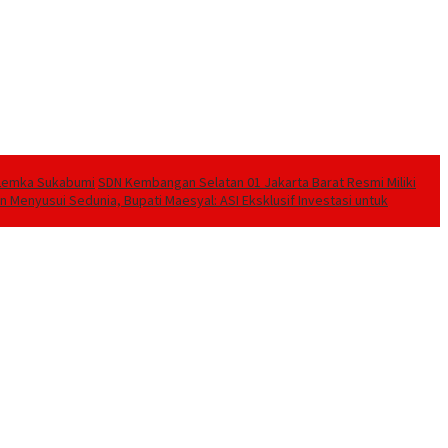
e Lemka Sukabumi
SDN Kembangan Selatan 01 Jakarta Barat Resmi Miliki
n Menyusui Sedunia, Bupati Maesyal: ASI Eksklusif Investasi untuk