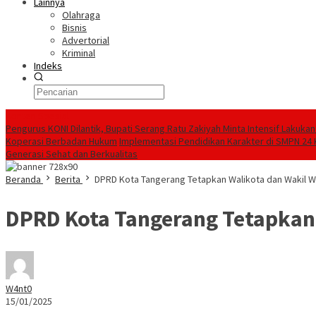
Lainnya
Olahraga
Bisnis
Advertorial
Kriminal
Indeks
Konten Spesial
Pengurus KONI Dilantik, Bupati Serang Ratu Zakiyah Minta Intensif Lakuk
Koperasi Berbadan Hukum
Implementasi Pendidikan Karakter di SMPN 24 
Generasi Sehat dan Berkualitas
Beranda
Berita
DPRD Kota Tangerang Tetapkan Walikota dan Wakil W
DPRD Kota Tangerang Tetapkan 
W4nt0
15/01/2025