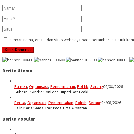
Simpan nama, email, dan situs web saya pada peramban ini untuk kom
Berita Utama
Banten
,
Organisasi
,
Pemerintahan
,
Politik
,
Serang
06/08/2026
Gubernur Andra Soni dan Bupati Ratu Zaki…
Berita
,
Organisasi
,
Pemerintahan
,
Politik
,
Serang
04/08/2026
Jalin Kerja Sama, Perumda Tirta Albantan…
Berita Populer