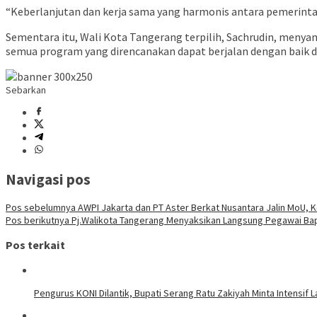
“Keberlanjutan dan kerja sama yang harmonis antara pemerint
Sementara itu, Wali Kota Tangerang terpilih, Sachrudin, menya
semua program yang direncanakan dapat berjalan dengan baik 
Sebarkan
Navigasi pos
Pos sebelumnya
AWPI Jakarta dan PT Aster Berkat Nusantara Jalin MoU, 
Pos berikutnya
Pj.Walikota Tangerang Menyaksikan Langsung Pegawai Bap
Pos terkait
Pengurus KONI Dilantik, Bupati Serang Ratu Zakiyah Minta Intensif