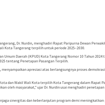
 Tangerang, Dr. Nurdin, menghadiri Rapat Paripurna Dewan Perwa
li Kota Tangerang terpilih untuk periode 2025–2030.
han Umum Daerah (KPUD) Kota Tangerang Nomor 10 Tahun 2024 ten
025 tentang Penetapan Pasangan Terpilih.
, menyampaikan apresiasi atas berlangsungnya proses demokrasi 
li Kota dan Wakil Wali Kota terpilih Kota Tangerang dalam Rapa
ikan oleh masyarakat,” ujar Dr. Nurdin usai menghadiri penetap
menjaga sinergitas dan keberlanjutan program demi meningkatka