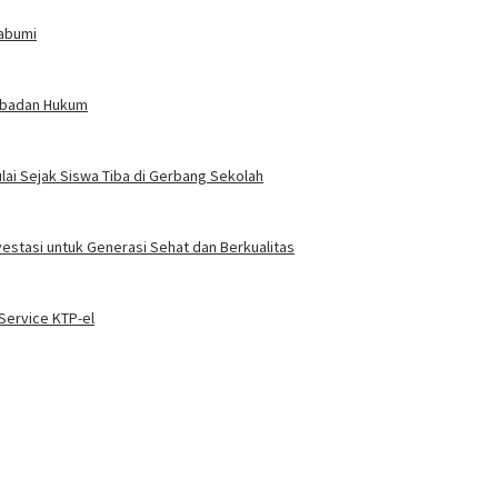
kabumi
erbadan Hukum
ai Sejak Siswa Tiba di Gerbang Sekolah
vestasi untuk Generasi Sehat dan Berkualitas
ervice KTP-el