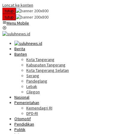
Loncat ke konten
tutup
tutup
Menu Mobile
Berita
Banten
Kota Tangerang
Kabupaten Tangerang
Kota Tangerang Selatan
Serang
Pandeglang
Lebak
Cilegon
Nasional
Pemerintahan
Kemendagri RI
DPD-RI
Otomotif
Pendidikan
Politik