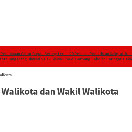
an Pembinaan Cabor
Bupati Serang Lepas 20 Peserta Pendidikan Kaligrafi k
Kota Tangerang Dimulai Sejak Siswa Tiba di Gerbang Sekolah
Peringati Peka
alikota
Walikota dan Wakil Walikota