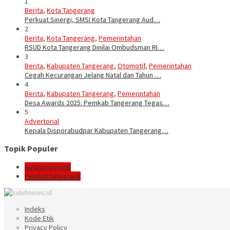
1
Berita
,
Kota Tangerang
Perkuat Sinergi, SMSI Kota Tangerang Aud…
2
Berita
,
Kota Tangerang
,
Pemerintahan
RSUD Kota Tangerang Dinilai Ombudsman RI…
3
Berita
,
Kabupaten Tangerang
,
Otomotif
,
Pemerintahan
Cegah Kecurangan Jelang Natal dan Tahun …
4
Berita
,
Kabupaten Tangerang
,
Pemerintahan
Desa Awards 2025: Pemkab Tangerang Tegas…
5
Advertorial
Kepala Disporabudpar Kabupaten Tangerang…
Topik Populer
Kotatangerang
Pemkottangerang
Indeks
Kode Etik
Privacy Policy