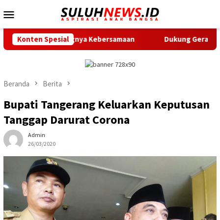
Loncat
Menu
ke
Mobile
konten
atkan Pentingnya Kebersamaan
Konten Spesial
Dukung Gerak Jalan Santa
Beranda
Berita
Bupati Tangerang Keluarkan Keputusan
Tanggap Darurat Corona
Admin
26/03/2020