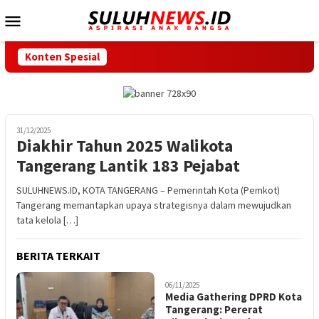
Loncat
Menu
ke
Mobile
konten
Konten Spesial
Dila
31/12/2025
Diakhir Tahun 2025 Walikota
Tangerang Lantik 183 Pejabat
SULUHNEWS.ID, KOTA TANGERANG – Pemerintah Kota (Pemkot)
Tangerang memantapkan upaya strategisnya dalam mewujudkan
tata kelola […]
BERITA TERKAIT
06/11/2025
1
Media Gathering DPRD Kota
Tangerang: Pererat
G