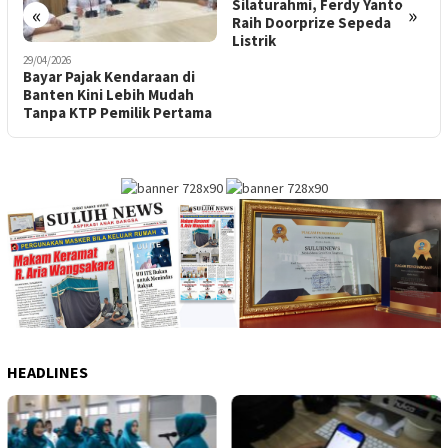
Silaturahmi, Ferdy Yanto
B
«
»
Raih Doorprize Sepeda
B
Listrik
29/04/2026
Bayar Pajak Kendaraan di
Banten Kini Lebih Mudah
Tanpa KTP Pemilik Pertama
HEADLINES