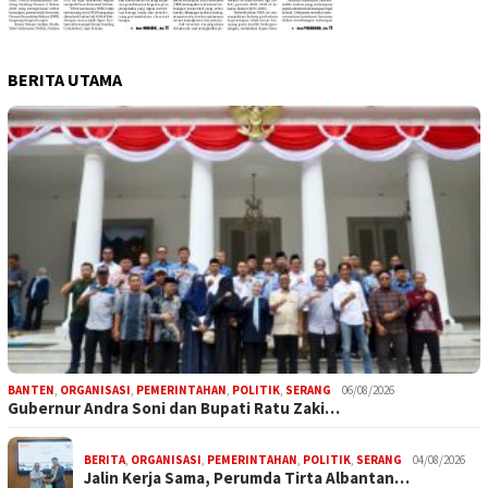
BERITA UTAMA
BANTEN
,
ORGANISASI
,
PEMERINTAHAN
,
POLITIK
,
SERANG
06/08/2026
Gubernur Andra Soni dan Bupati Ratu Zaki…
BERITA
,
ORGANISASI
,
PEMERINTAHAN
,
POLITIK
,
SERANG
04/08/2026
Jalin Kerja Sama, Perumda Tirta Albantan…