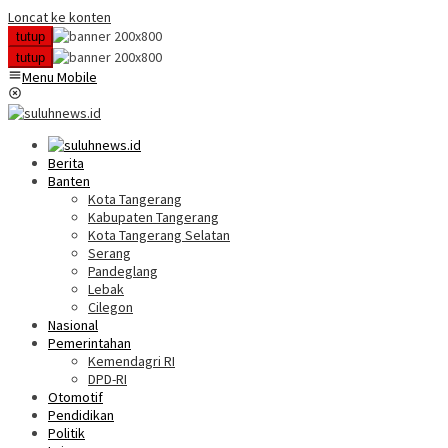
Loncat ke konten
tutup
tutup
Menu Mobile
Berita
Banten
Kota Tangerang
Kabupaten Tangerang
Kota Tangerang Selatan
Serang
Pandeglang
Lebak
Cilegon
Nasional
Pemerintahan
Kemendagri RI
DPD-RI
Otomotif
Pendidikan
Politik