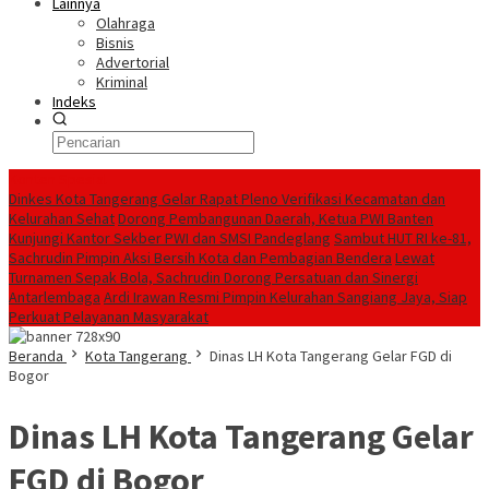
Lainnya
Olahraga
Bisnis
Advertorial
Kriminal
Indeks
Konten Spesial
Dinkes Kota Tangerang Gelar Rapat Pleno Verifikasi Kecamatan dan
Kelurahan Sehat
Dorong Pembangunan Daerah, Ketua PWI Banten
Kunjungi Kantor Sekber PWI dan SMSI Pandeglang
Sambut HUT RI ke-81,
Sachrudin Pimpin Aksi Bersih Kota dan Pembagian Bendera
Lewat
Turnamen Sepak Bola, Sachrudin Dorong Persatuan dan Sinergi
Antarlembaga
Ardi Irawan Resmi Pimpin Kelurahan Sangiang Jaya, Siap
Perkuat Pelayanan Masyarakat
Beranda
Kota Tangerang
Dinas LH Kota Tangerang Gelar FGD di
Bogor
Dinas LH Kota Tangerang Gelar
FGD di Bogor