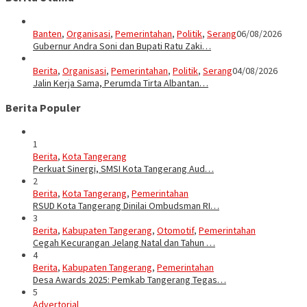
Banten
,
Organisasi
,
Pemerintahan
,
Politik
,
Serang
06/08/2026
Gubernur Andra Soni dan Bupati Ratu Zaki…
Berita
,
Organisasi
,
Pemerintahan
,
Politik
,
Serang
04/08/2026
Jalin Kerja Sama, Perumda Tirta Albantan…
Berita Populer
1
Berita
,
Kota Tangerang
Perkuat Sinergi, SMSI Kota Tangerang Aud…
2
Berita
,
Kota Tangerang
,
Pemerintahan
RSUD Kota Tangerang Dinilai Ombudsman RI…
3
Berita
,
Kabupaten Tangerang
,
Otomotif
,
Pemerintahan
Cegah Kecurangan Jelang Natal dan Tahun …
4
Berita
,
Kabupaten Tangerang
,
Pemerintahan
Desa Awards 2025: Pemkab Tangerang Tegas…
5
Advertorial